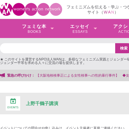
フェミニズムを伝える・学ぶ・つ
サイト（
W
A
N
）
フェミな本
エッセイ
アクシ
BOOKS
ESSAYS
ACTI
★ このサイトを運営するNPO法人WANは、多様なフェミニズム実践とジェンダー
ジェンダー平等を求める人々に交流の場を提供します。
阪地検検事正による女性検事への性的暴行事件】 ◆女性検事を支援する会事務局
緊急の呼びかけ：
上野千鶴子講演
イベントについての問合せや申し込みは、イベント主催者に直接ご連絡ください。