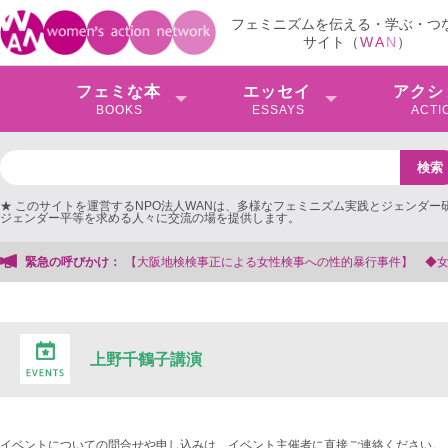
フェミニズムを伝える・学ぶ・つ
サイト（
W
A
N
）
フェミな本
エッセイ
アクシ
BOOKS
ESSAYS
ACTI
★ このサイトを運営するNPO法人WANは、多様なフェミニズム実践とジェンダー
ジェンダー平等を求める人々に交流の場を提供します。
阪地検検事正による女性検事への性的暴行事件】 ◆女性検事を支援する会事務局
緊急の呼びかけ：
上野千鶴子講演
イベントについての問合せや申し込みは、イベント主催者に直接ご連絡ください。