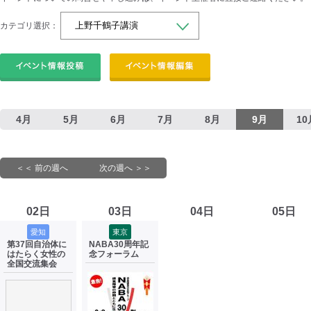
カテゴリ選択：
4月
5月
6月
7月
8月
9月
10
＜＜ 前の週へ
次の週へ ＞＞
02日
03日
04日
05日
愛知
東京
第37回自治体に
NABA30周年記
はたらく女性の
念フォーラム
全国交流集会