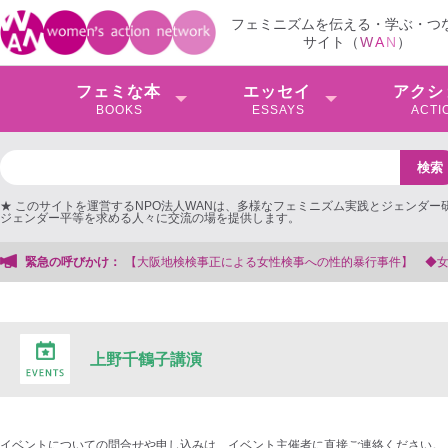
フェミニズムを伝える・学ぶ・つ
サイト（
W
A
N
）
フェミな本
エッセイ
アクシ
BOOKS
ESSAYS
ACTI
★ このサイトを運営するNPO法人WANは、多様なフェミニズム実践とジェンダー
ジェンダー平等を求める人々に交流の場を提供します。
緊急の呼びかけ：
【大阪地検検事正による女性検事への性的暴行事件】 ◆女性検事を支援
上野千鶴子講演
イベントについての問合せや申し込みは、イベント主催者に直接ご連絡ください。