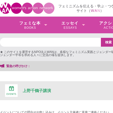
フェミニズムを伝える・学ぶ・つ
サイト（
W
A
N
）
フェミな本
エッセイ
アクシ
BOOKS
ESSAYS
ACTI
★ このサイトを運営するNPO法人WANは、多様なフェミニズム実践とジェンダー
ジェンダー平等を求める人々に交流の場を提供します。
緊急の呼びかけ：
上野千鶴子講演
イベントについての問合せや申し込みは、イベント主催者に直接ご連絡ください。