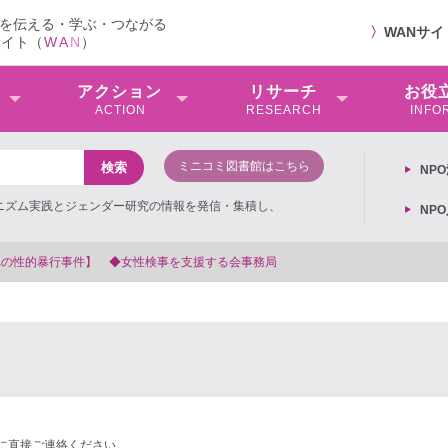
を伝える・学ぶ・つながる
〉
WANサ
サイト（
W
A
N
）
アクション
リサーチ
お役
ACTION
RESEARCH
INFO
ミニコミ図書館はこちら
NP
ミニズム実践とジェンダー研究の情報を発信・集積し、
NP
支援する会事務局
に直接ご連絡ください。