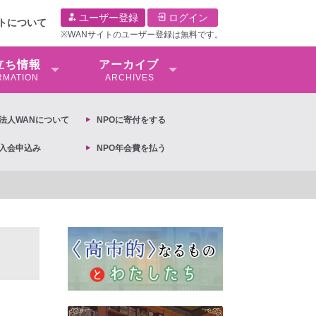
ユーザー登録
ログイン
イトについて
※WANサイトのユーザー登録は無料です。
⽴ち情報
アーカイブ
RMATION
ARCHIVES
O法⼈WANについて
NPOに寄付をする
O入会申込み
NPO年会費を払う
【抗議文】2026年3月13日第6次男女共同参画基本計画の