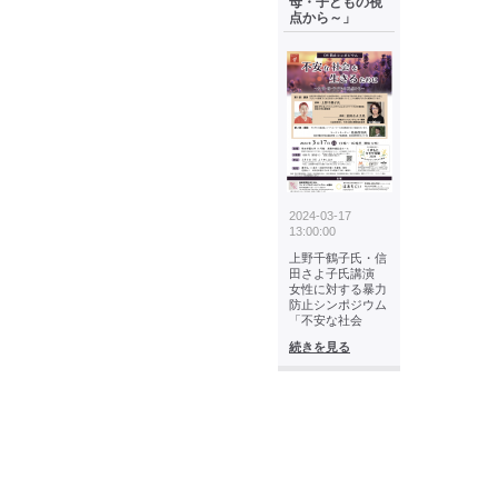
母・子どもの視
点から～」
2024-03-17
13:00:00
上野千鶴子氏・信
田さよ子氏講演
女性に対する暴力
防止シンポジウム
「不安な社会
続きを見る