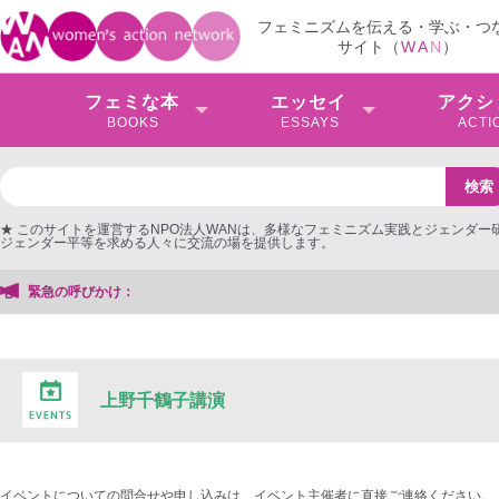
フェミニズムを伝える・学ぶ・つ
サイト（
W
A
N
）
フェミな本
エッセイ
アクシ
BOOKS
ESSAYS
ACTI
★ このサイトを運営するNPO法人WANは、多様なフェミニズム実践とジェンダー
ジェンダー平等を求める人々に交流の場を提供します。
緊急の呼びかけ：
上野千鶴子講演
イベントについての問合せや申し込みは、イベント主催者に直接ご連絡ください。