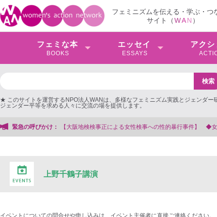
フェミニズムを伝える・学ぶ・つ
サイト（
W
A
N
）
フェミな本
エッセイ
アクシ
BOOKS
ESSAYS
ACTI
★ このサイトを運営するNPO法人WANは、多様なフェミニズム実践とジェンダー
ジェンダー平等を求める人々に交流の場を提供します。
検検事正による女性検事への性的暴行事件】 ◆女性検事を支援する会事務局
緊急の呼びかけ：
上野千鶴子講演
イベントについての問合せや申し込みは、イベント主催者に直接ご連絡ください。