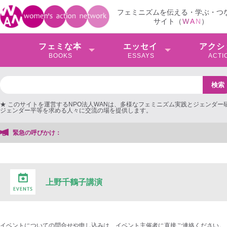
フェミニズムを伝える・学ぶ・つ
サイト（
W
A
N
）
フェミな本
エッセイ
アクシ
BOOKS
ESSAYS
ACTI
★ このサイトを運営するNPO法人WANは、多様なフェミニズム実践とジェンダー
ジェンダー平等を求める人々に交流の場を提供します。
緊急の呼びかけ：
上野千鶴子講演
イベントについての問合せや申し込みは、イベント主催者に直接ご連絡ください。