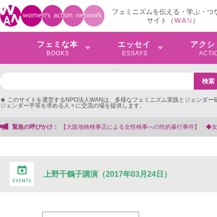
フェミニズムを伝える・学ぶ・つ
サイト（
W
A
N
）
フェミな本
エッセイ
アクシ
BOOKS
ESSAYS
ACTI
★ このサイトを運営するNPO法人WANは、多様なフェミニズム実践とジェンダー
ジェンダー平等を求める人々に交流の場を提供します。
による女性検事への性的暴行事件】 ◆女性検事を支援する会事務局
緊急の呼びかけ：
上野千鶴子講演（2017年03月24日）