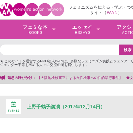
フェミニズムを伝える・学ぶ・つ
サイト（
W
A
N
）
フェミな本
エッセイ
アクシ
BOOKS
ESSAYS
ACTI
★ このサイトを運営するNPO法人WANは、多様なフェミニズム実践とジェンダー
ジェンダー平等を求める人々に交流の場を提供します。
阪地検検事正による女性検事への性的暴行事件】 ◆女性検事を支援する会事務局
緊急の呼びかけ：
上野千鶴子講演（2017年12月14日）