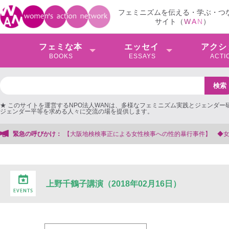
フェミニズムを伝える・学ぶ・つ
サイト（
W
A
N
）
フェミな本
エッセイ
アクシ
BOOKS
ESSAYS
ACTI
★ このサイトを運営するNPO法人WANは、多様なフェミニズム実践とジェンダー
ジェンダー平等を求める人々に交流の場を提供します。
大阪地検検事正による女性検事への性的暴行事件】 ◆女性検事を支援する会事務
緊急の呼びかけ：
上野千鶴子講演（2018年02月16日）