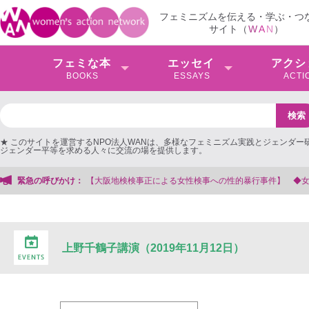
フェミニズムを伝える・学ぶ・つ
サイト（
W
A
N
）
フェミな本
エッセイ
アクシ
BOOKS
ESSAYS
ACTI
★ このサイトを運営するNPO法人WANは、多様なフェミニズム実践とジェンダー
ジェンダー平等を求める人々に交流の場を提供します。
大阪地検検事正による女性検事への性的暴行事件】 ◆女性検事を支援する会事務
緊急の呼びかけ：
上野千鶴子講演（2019年11月12日）