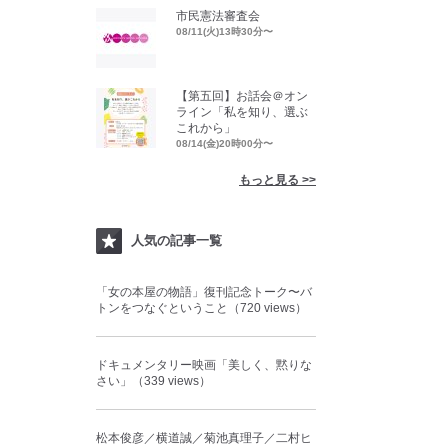
市民憲法審査会
08/11(火)13時30分〜
【第五回】お話会＠オン
ライン「私を知り、選ぶ
これから」
08/14(金)20時00分〜
もっと見る >>
人気の記事一覧
「女の本屋の物語」復刊記念トーク〜バ
トンをつなぐということ（720 views）
ドキュメンタリー映画「美しく、黙りな
さい」（339 views）
松本俊彦／横道誠／菊池真理子／二村ヒ