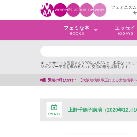
フェミニズム
フェミな本
エッセイ
BOOKS
ESSAYS
★ このサイトを運営するNPO法人WANは、多様なフェ
ジェンダー平等を求める人々に交流の場を提供します。
【大阪地検検事正による女性検事への性的暴行事件】 ◆女性検事を支援す
緊急の呼びかけ：
上野千鶴子講演（2020年12月1