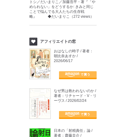
トシ／だいまりこ／加藤浩平・著『「や
められない」をどうするか: きみと同じ
ことで悩んでる大人たちの生存戦
略』 ◆だいまりこ（272 views）
アフィリエイトの窓
おはなしの時子 / 著者：
朝比奈あすか /
2026/06/17
なぜ男は救われないのか /
著者：リチャード・V・リ
ーヴス / 2026/02/24
日本の「射精責任」論 /
著者：齋藤圭介 /