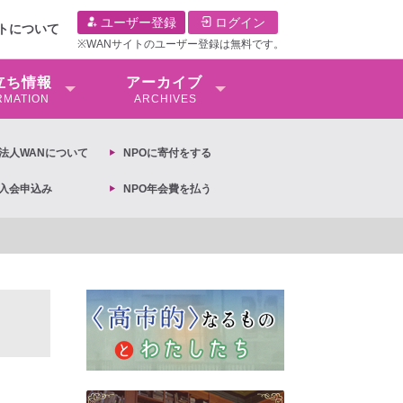
ユーザー登録
ログイン
イトについて
※WANサイトのユーザー登録は無料です。
⽴ち情報
アーカイブ
RMATION
ARCHIVES
O法⼈WANについて
NPOに寄付をする
O入会申込み
NPO年会費を払う
【抗議文】2026年3月13日第6次男女共同参画基本計画の閣議決