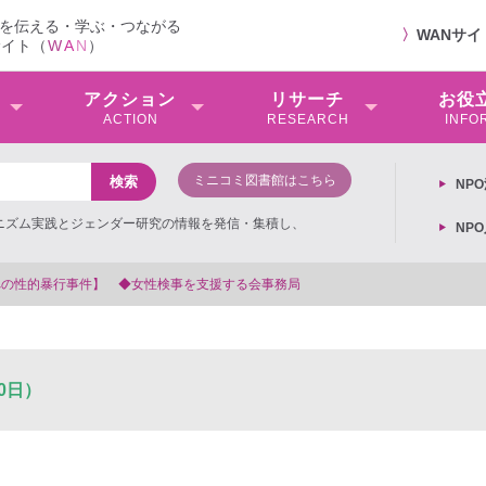
を伝える・学ぶ・つながる
〉
WANサ
サイト（
W
A
N
）
アクション
リサーチ
お役
ACTION
RESEARCH
INFO
ミニコミ図書館はこちら
NP
ミニズム実践とジェンダー研究の情報を発信・集積し、
NP
る会事務局
0日）