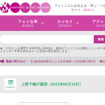
フェミニズムを伝える・学ぶ・つ
サイト（
W
A
N
）
フェミな本
エッセイ
アクシ
BOOKS
ESSAYS
ACTI
★ このサイトを運営するNPO法人WANは、多様なフェミニズム実践とジェンダー
ジェンダー平等を求める人々に交流の場を提供します。
緊急の呼びかけ：
【大阪地検検事正による女性検事への性的暴行事件】 ◆女性検事
上野千鶴子講演（2021年06月10日）