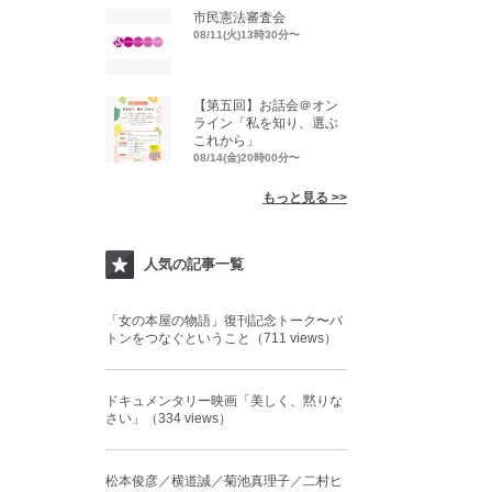
市民憲法審査会
08/11(火)13時30分〜
【第五回】お話会＠オン
ライン「私を知り、選ぶ
これから」
08/14(金)20時00分〜
もっと見る >>
人気の記事一覧
「女の本屋の物語」復刊記念トーク〜バ
トンをつなぐということ（711 views）
ドキュメンタリー映画「美しく、黙りな
さい」（334 views）
松本俊彦／横道誠／菊池真理子／二村ヒ