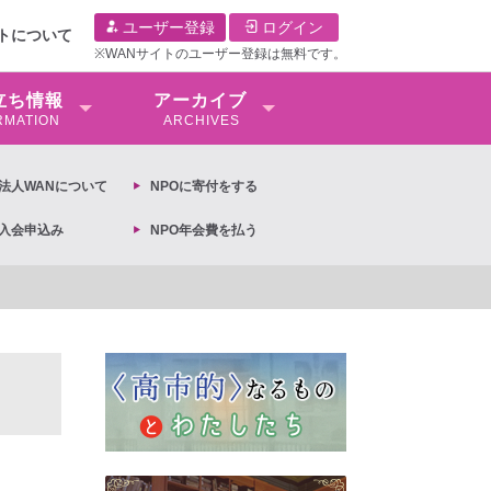
ユーザー登録
ログイン
イトについて
※WANサイトのユーザー登録は無料です。
⽴ち情報
アーカイブ
RMATION
ARCHIVES
O法⼈WANについて
NPOに寄付をする
O入会申込み
NPO年会費を払う
【抗議文】2026年3月13日第6次男女共同参画基本計画の