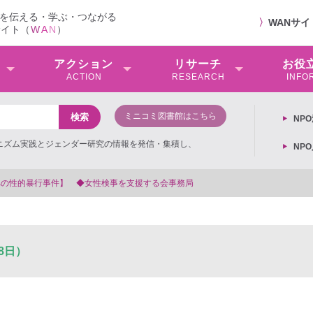
を伝える・学ぶ・つながる
〉
WANサ
サイト（
W
A
N
）
アクション
リサーチ
お役
ACTION
RESEARCH
INFO
ミニコミ図書館はこちら
NP
ミニズム実践とジェンダー研究の情報を発信・集積し、
NP
支援する会事務局
8日）