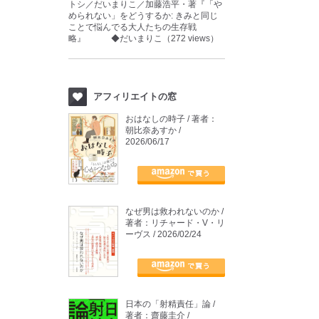
トシ／だいまりこ／加藤浩平・著『「や
められない」をどうするか: きみと同じ
ことで悩んでる大人たちの生存戦
略』 ◆だいまりこ（272 views）
アフィリエイトの窓
おはなしの時子 / 著者：
朝比奈あすか /
2026/06/17
なぜ男は救われないのか /
著者：リチャード・V・リ
ーヴス / 2026/02/24
日本の「射精責任」論 /
著者：齋藤圭介 /