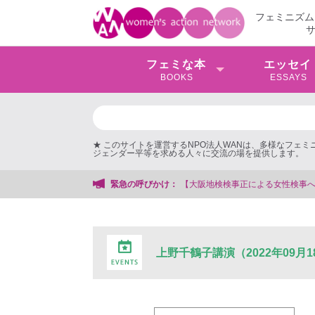
フェミニズム
フェミな本
エッセイ
BOOKS
ESSAYS
★ このサイトを運営するNPO法人WANは、多様なフェ
ジェンダー平等を求める人々に交流の場を提供します。
【大阪地検検事正による女性検事への性的暴行事件】 ◆女性検事を
緊急の呼びかけ：
上野千鶴子講演（2022年09月1