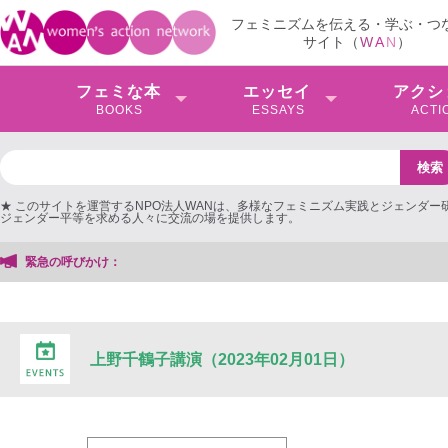
フェミニズムを伝える・学ぶ・つ
サイト（
W
A
N
）
フェミな本
エッセイ
アクシ
BOOKS
ESSAYS
ACTI
★ このサイトを運営するNPO法人WANは、多様なフェミニズム実践とジェンダー
ジェンダー平等を求める人々に交流の場を提供します。
緊急の呼びかけ：
上野千鶴子講演（2023年02月01日）