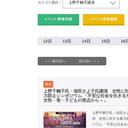
カテゴリ選択：
12日
13日
14日
15日
16
＜＜ 前の日へ
次の日へ ＞＞
熊本
上野千鶴子氏・信田さよ子氏講演 女性に
力防止シンポジウム 「不安な社会を生きる
女性・母・子どもの視点から～」
上野千鶴子氏・信田さ
演 女性に対する暴力
ジウム 「不安な社会を