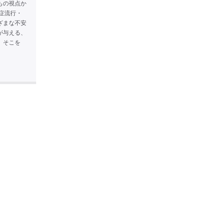
もの視点か
症流行・
ざまな不安
が与える、
、そこを