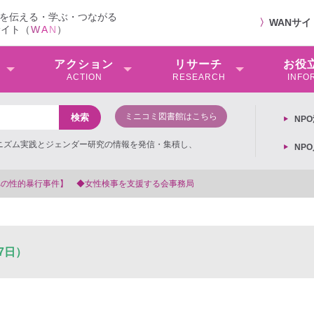
を伝える・学ぶ・つながる
〉
WANサ
サイト（
W
A
N
）
アクション
リサーチ
お役
ACTION
RESEARCH
INFO
ミニコミ図書館はこちら
NP
ミニズム実践とジェンダー研究の情報を発信・集積し、
NP
務局
7日）