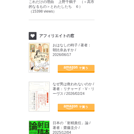
これだけの理由 上野千鶴子 （＜高市
的なるもの＞とわたしたち ６）
（15398 views）
アフィリエイトの窓
おはなしの時子 / 著者：
朝比奈あすか /
2026/06/17
なぜ男は救われないのか /
著者：リチャード・V・リ
ーヴス / 2026/02/24
日本の「射精責任」論 /
著者：齋藤圭介 /
2025/12/04