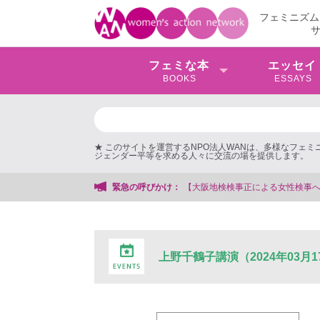
フェミニズム
フェミな本
エッセイ
BOOKS
ESSAYS
★ このサイトを運営するNPO法人WANは、多様なフェ
ジェンダー平等を求める人々に交流の場を提供します。
【大阪地検検事正による女性検事への性的暴行事件】 ◆女性検事を支援する会事
緊急の呼びかけ：
上野千鶴子講演（2024年03月1