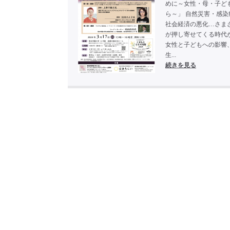
めに～女性・母・子ど
ら～」 自然災害・感染
社会経済の悪化…さま
が押し寄せてくる時代
女性と子どもへの影響
生...
続きを見る