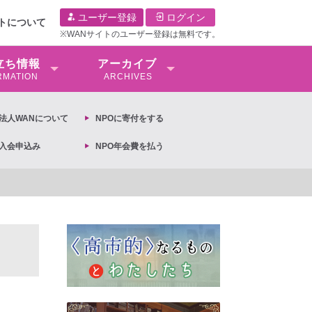
ユーザー登録
ログイン
イトについて
※WANサイトのユーザー登録は無料です。
⽴ち情報
アーカイブ
RMATION
ARCHIVES
O法⼈WANについて
NPOに寄付をする
O入会申込み
NPO年会費を払う
【抗議文】2026年3月13日第6次男女共同参画基本計画の閣議決定への