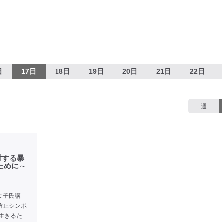
日
17日
18日
19日
20日
21日
22日
週
対する暴
ために～
よ子氏講
防止シンポ
生きるた