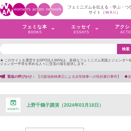
フェミニズムを伝える・学ぶ・つ
サイト（
W
A
N
）
フェミな本
エッセイ
アクシ
BOOKS
ESSAYS
ACTI
★ このサイトを運営するNPO法人WANは、多様なフェミニズム実践とジェンダー
ジェンダー平等を求める人々に交流の場を提供します。
阪地検検事正による女性検事への性的暴行事件】 ◆女性検事を支援する会事務局
緊急の呼びかけ：
上野千鶴子講演（2024年03月18日）