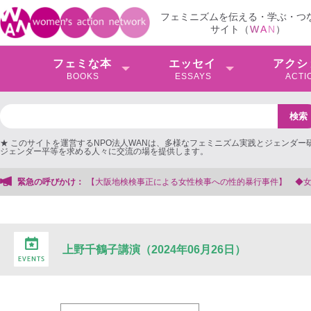
フェミニズムを伝える・学ぶ・つ
サイト（
W
A
N
）
フェミな本
エッセイ
アクシ
BOOKS
ESSAYS
ACTI
★ このサイトを運営するNPO法人WANは、多様なフェミニズム実践とジェンダー
ジェンダー平等を求める人々に交流の場を提供します。
検事正による女性検事への性的暴行事件】 ◆女性検事を支援する会事務局
緊急の呼びかけ：
上野千鶴子講演（2024年06月26日）