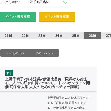
カテゴリ選択：
21日
22日
23日
24日
25日
26日
27
＜＜ 前の日へ
次の日へ ＞＞
東京
上野千鶴子×鈴木涼美×伊藤比呂美「限界から始ま
る、人生の紆余曲折について」【6/26オンライン開
催 幻冬舎大学 大人のためのカルチャー講座】
上野千鶴子さんと鈴木涼美さんに
よる『往復書簡 限界から始ま
る』が伊藤比呂美さんの解説