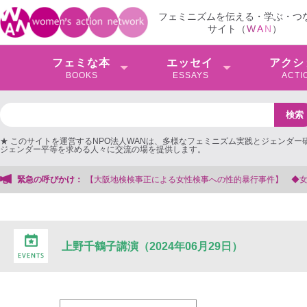
フェミニズムを伝える・学ぶ・つ
サイト（
W
A
N
）
フェミな本
エッセイ
アクシ
BOOKS
ESSAYS
ACTI
★ このサイトを運営するNPO法人WANは、多様なフェミニズム実践とジェンダー
ジェンダー平等を求める人々に交流の場を提供します。
大阪地検検事正による女性検事への性的暴行事件】 ◆女性検事を支援する会事務
緊急の呼びかけ：
上野千鶴子講演（2024年06月29日）