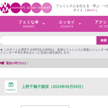
フェミニズムを伝える・学ぶ・つ
サイト（
W
A
N
）
フェミな本
エッセイ
アクシ
BOOKS
ESSAYS
ACTI
★ このサイトを運営するNPO法人WANは、多様なフェミニズム実践とジェンダー
ジェンダー平等を求める人々に交流の場を提供します。
緊急の呼びかけ：
上野千鶴子講演（2024年09月09日）