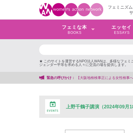
フェミニズム
フェミな本
エッセイ
BOOKS
ESSAYS
★ このサイトを運営するNPO法人WANは、多様なフェ
ジェンダー平等を求める人々に交流の場を提供します。
緊急の呼びかけ：
【大阪地検検事正による女性検事への性的暴行
上野千鶴子講演（2024年09月1