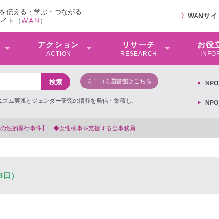
を伝える・学ぶ・つながる
〉
WANサ
サイト（
W
A
N
）
アクション
リサーチ
お役
ACTION
RESEARCH
INFO
ミニコミ図書館はこちら
NP
ミニズム実践とジェンダー研究の情報を発信・集積し、
NP
事件】 ◆女性検事を支援する会事務局
8日）