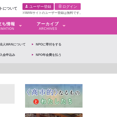
ユーザー登録
ログイン
イトについて
※WANサイトのユーザー登録は無料です。
⽴ち情報
アーカイブ
RMATION
ARCHIVES
O法⼈WANについて
NPOに寄付をする
O入会申込み
NPO年会費を払う
【抗議文】2026年3月13日第6次