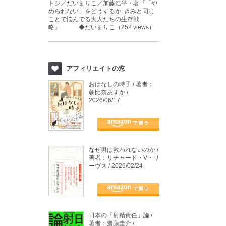
トシ／だいまりこ／加藤浩平・著『「や
められない」をどうするか: きみと同じ
ことで悩んでる大人たちの生存戦
略』 ◆だいまりこ（252 views）
アフィリエイトの窓
おはなしの時子 / 著者：
朝比奈あすか /
2026/06/17
なぜ男は救われないのか /
著者：リチャード・V・リ
ーヴス / 2026/02/24
日本の「射精責任」論 /
著者：齋藤圭介 /