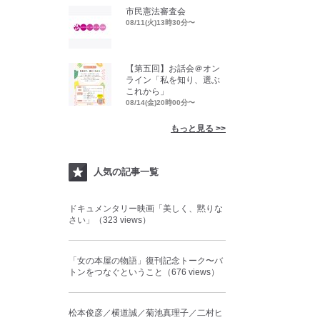
市民憲法審査会
08/11(火)13時30分〜
【第五回】お話会＠オン
ライン「私を知り、選ぶ
これから」
08/14(金)20時00分〜
もっと見る >>
人気の記事一覧
ドキュメンタリー映画「美しく、黙りな
さい」（323 views）
「女の本屋の物語」復刊記念トーク〜バ
トンをつなぐということ（676 views）
松本俊彦／横道誠／菊池真理子／二村ヒ