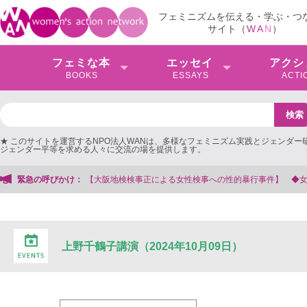
フェミニズムを伝える・学ぶ・つ
サイト（
W
A
N
）
フェミな本
エッセイ
アクシ
BOOKS
ESSAYS
ACTI
★ このサイトを運営するNPO法人WANは、多様なフェミニズム実践とジェンダー
ジェンダー平等を求める人々に交流の場を提供します。
検事正による女性検事への性的暴行事件】 ◆女性検事を支援する会事務局
緊急の呼びかけ：
上野千鶴子講演（2024年10月09日）