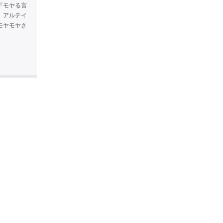
『モヤる言
、アルテイ
モヤモヤさ