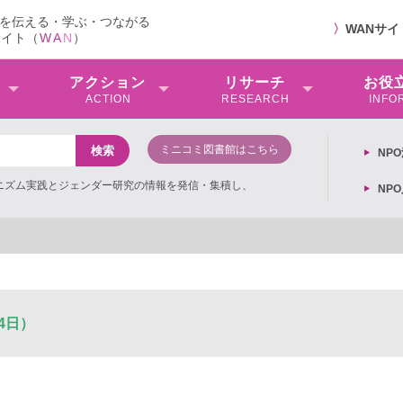
を伝える・学ぶ・つながる
〉
WANサ
サイト（
W
A
N
）
アクション
リサーチ
お役
ACTION
RESEARCH
INFO
ミニコミ図書館はこちら
NP
ミニズム実践とジェンダー研究の情報を発信・集積し、
NP
4日）