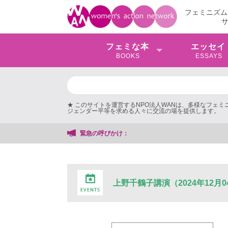
フェミニズム
フェミな本
エッセイ
BOOKS
ESSAYS
★ このサイトを運営するNPO法人WANは、多様なフェ
ジェンダー平等を求める人々に交流の場を提供します。
緊急の呼びかけ：
上野千鶴子講演（2024年12月0