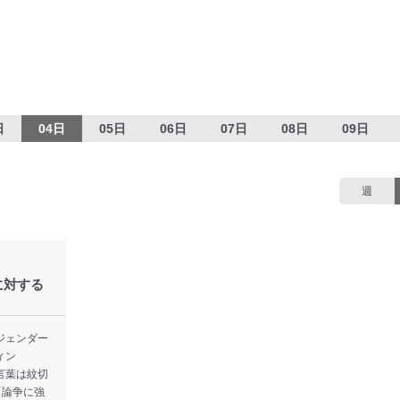
日
04日
05日
06日
07日
08日
09日
週
に対する
ジェンダー
ィン
言葉は紋切
「論争に強