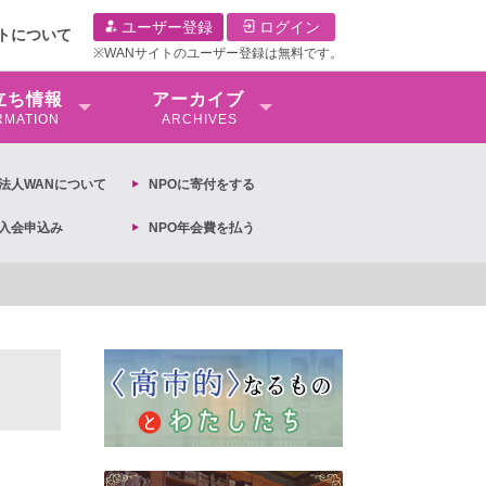
ユーザー登録
ログイン
イトについて
※WANサイトのユーザー登録は無料です。
⽴ち情報
アーカイブ
RMATION
ARCHIVES
O法⼈WANについて
NPOに寄付をする
O入会申込み
NPO年会費を払う