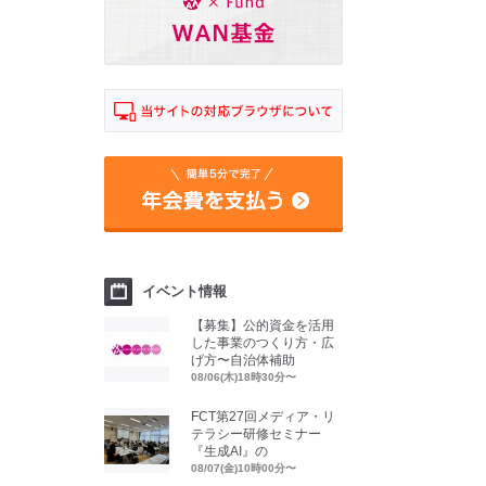
イベント情報
【募集】公的資金を活用
した事業のつくり方・広
げ方〜自治体補助
08/06(木)18時30分〜
FCT第27回メディア・リ
テラシー研修セミナー
『生成AI』の
08/07(金)10時00分〜