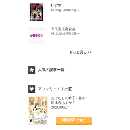
UNITE
08/09(日)16時30分〜
市民憲法審査会
08/11(火)13時30分〜
もっと見る >>
人気の記事一覧
アフィリエイトの窓
おはなしの時子 / 著者：
朝比奈あすか /
2026/06/17