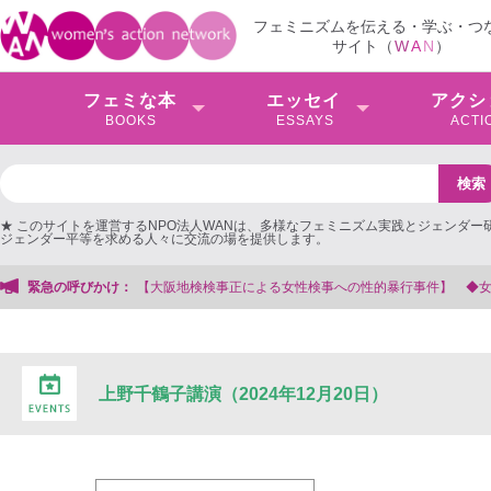
フェミニズムを伝える・学ぶ・つ
サイト（
W
A
N
）
フェミな本
エッセイ
アクシ
BOOKS
ESSAYS
ACTI
★ このサイトを運営するNPO法人WANは、多様なフェミニズム実践とジェンダー
ジェンダー平等を求める人々に交流の場を提供します。
検事正による女性検事への性的暴行事件】 ◆女性検事を支援する会事務局
緊急の呼びかけ：
上野千鶴子講演（2024年12月20日）