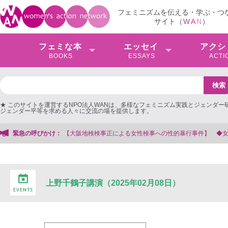
フェミニズムを伝える・学ぶ・つ
サイト（
W
A
N
）
フェミな本
エッセイ
アクシ
BOOKS
ESSAYS
ACTI
★ このサイトを運営するNPO法人WANは、多様なフェミニズム実践とジェンダー
ジェンダー平等を求める人々に交流の場を提供します。
検検事正による女性検事への性的暴行事件】 ◆女性検事を支援する会事務局
緊急の呼びかけ：
上野千鶴子講演（2025年02月08日）