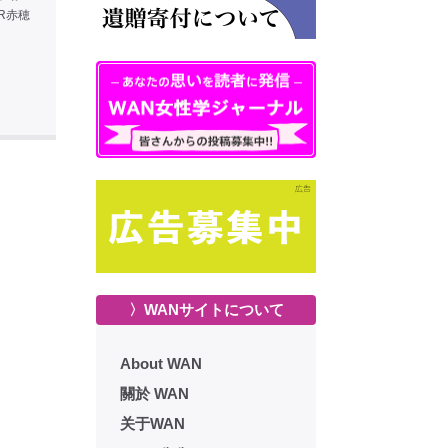
R赤穂
〉WANサイトについて
About WAN
關於 WAN
关于WAN