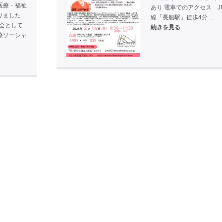
医療・福祉
あり 電車でのアクセス J
りました
線「長船駅」徒歩4分 ...
の会として
続きを見る
療ソーシャ