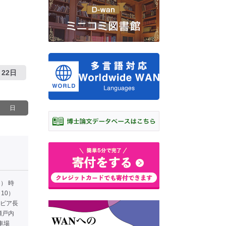
22日
日
」
） 時
：10）
ピア長
瀬戸内
駐車場