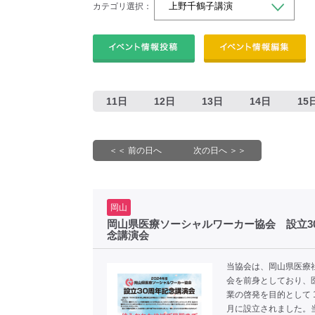
カテゴリ選択：
11日
12日
13日
14日
15
＜＜ 前の日へ
次の日へ ＞＞
岡山
岡山県医療ソーシャルワーカー協会 設立3
念講演会
当協会は、岡山県医療
会を前身としており、
業の啓発を目的として 1
月に設立されました。