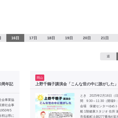
日
16日
17日
18日
19日
20日
21日
週
岡山
0周年記
上野千鶴子講演会「こんな世の中に誰がした
とき 2025年2月16日（日
社会事業協
間 9:30～11:30（開場9
医療社会事
会場 保健センターゆめト
950年5
船 1階健康スタジオ 住所 
当初は県に
市長船町土師277番地4 