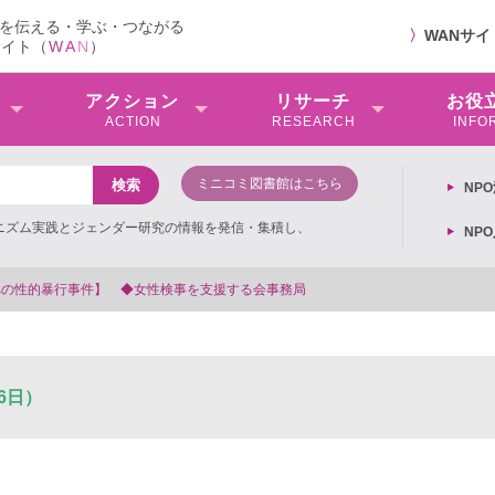
を伝える・学ぶ・つながる
〉
WANサ
サイト（
W
A
N
）
アクション
リサーチ
お役
ACTION
RESEARCH
INFO
ミニコミ図書館はこちら
NP
ミニズム実践とジェンダー研究の情報を発信・集積し、
NP
6日）