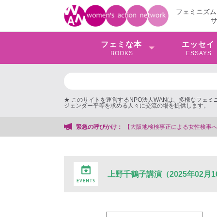
フェミニズム
フェミな本
エッセイ
BOOKS
ESSAYS
★ このサイトを運営するNPO法人WANは、多様なフェ
ジェンダー平等を求める人々に交流の場を提供します。
阪地検検事正による女性検事への性的暴行事件】 ◆女性検事を支援する会事務局
緊急の呼びかけ：
上野千鶴子講演（2025年02月1