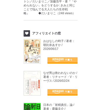
トシ／だいまりこ／加藤浩平・著『「や
められない」をどうするか: きみと同じ
ことで悩んでる大人たちの生存戦
略』 ◆だいまりこ（248 views）
アフィリエイトの窓
おはなしの時子 / 著者：
朝比奈あすか /
2026/06/17
なぜ男は救われないのか /
著者：リチャード・V・リ
ーヴス / 2026/02/24
日本の「射精責任」論 /
著者：齋藤圭介 /