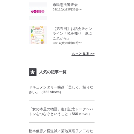
市民憲法審査会
08/11(火)13時30分〜
【第五回】お話会＠オン
ライン「私を知り、選ぶ
これから」
08/14(金)20時00分〜
もっと見る >>
人気の記事一覧
ドキュメンタリー映画「美しく、黙りな
さい」（322 views）
「女の本屋の物語」復刊記念トーク〜バ
トンをつなぐということ（666 views）
松本俊彦／横道誠／菊池真理子／二村ヒ