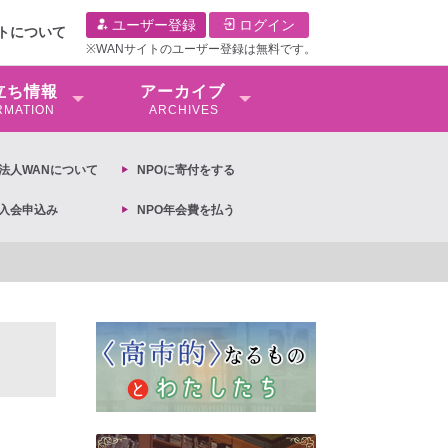
ユーザー登録
ログイン
イトについて
※WANサイトのユーザー登録は無料です。
⽴ち情報
アーカイブ
RMATION
ARCHIVES
O法⼈WANについて
NPOに寄付をする
O入会申込み
NPO年会費を払う
【抗議文】2026年3月13日第6次男女共同参画基本計画の閣議決定への抗議文