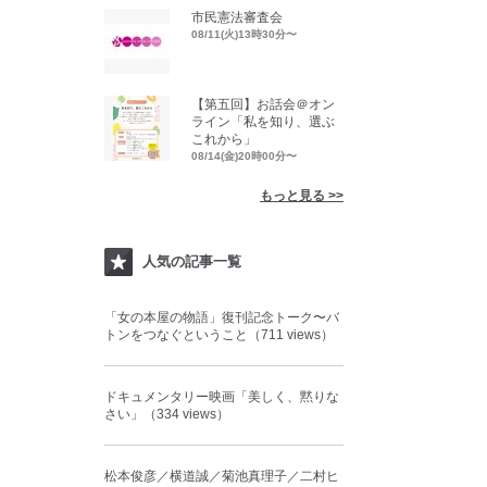
市民憲法審査会
08/11(火)13時30分〜
【第五回】お話会＠オン
ライン「私を知り、選ぶ
これから」
08/14(金)20時00分〜
もっと見る >>
人気の記事一覧
「女の本屋の物語」復刊記念トーク〜バ
トンをつなぐということ（711 views）
ドキュメンタリー映画「美しく、黙りな
さい」（334 views）
松本俊彦／横道誠／菊池真理子／二村ヒ