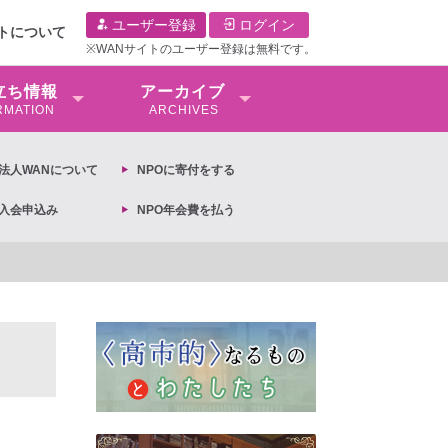
ユーザー登録
ログイン
イトについて
※WANサイトのユーザー登録は無料です。
⽴ち情報
アーカイブ
RMATION
ARCHIVES
O法⼈WANについて
NPOに寄付をする
O入会申込み
NPO年会費を払う
【抗議文】2026年3月13日第6次男女共同参画基本計画の閣議決定への抗