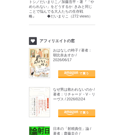
トシ／だいまりこ／加藤浩平・著『「や
められない」をどうするか: きみと同じ
ことで悩んでる大人たちの生存戦
略』 ◆だいまりこ（272 views）
アフィリエイトの窓
おはなしの時子 / 著者：
朝比奈あすか /
2026/06/17
なぜ男は救われないのか /
著者：リチャード・V・リ
ーヴス / 2026/02/24
日本の「射精責任」論 /
著者：齋藤圭介 /