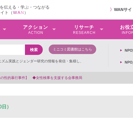
を伝える・学ぶ・つながる
〉
WANサ
サイト（
W
A
N
）
アクション
リサーチ
お役
ACTION
RESEARCH
INFO
ミニコミ図書館はこちら
NP
ミニズム実践とジェンダー研究の情報を発信・集積し、
NP
局
0日）