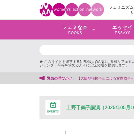
フェミニズム
フェミな本
エッセイ
BOOKS
ESSAYS
★ このサイトを運営するNPO法人WANは、多様なフェ
ジェンダー平等を求める人々に交流の場を提供します。
大阪地検検事正による女性検事への性的暴行事件】 ◆女性検事を支援する会事務
緊急の呼びかけ：
上野千鶴子講演（2025年05月1