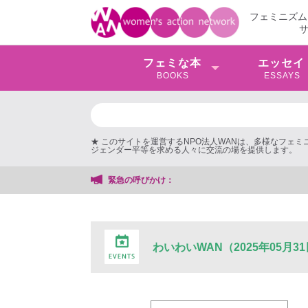
フェミニズム
フェミな本
エッセイ
BOOKS
ESSAYS
★ このサイトを運営するNPO法人WANは、多様なフェ
ジェンダー平等を求める人々に交流の場を提供します。
緊急の呼びかけ：
わいわいWAN（2025年05月3