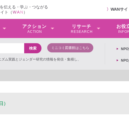
を伝える・学ぶ・つながる
〉
WANサ
サイト（
W
A
N
）
アクション
リサーチ
お役
ACTION
RESEARCH
INFO
ミニコミ図書館はこちら
NP
ミニズム実践とジェンダー研究の情報を発信・集積し、
NP
1日）