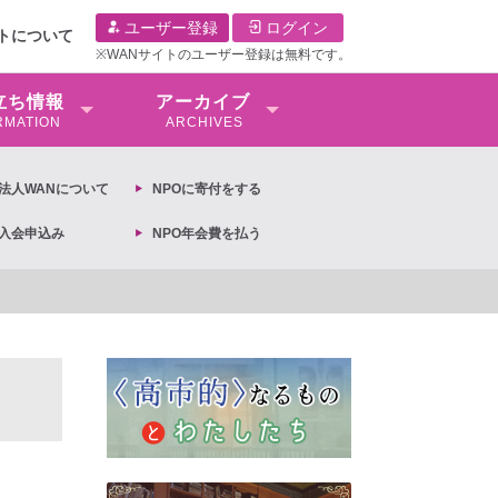
ユーザー登録
ログイン
イトについて
※WANサイトのユーザー登録は無料です。
⽴ち情報
アーカイブ
RMATION
ARCHIVES
O法⼈WANについて
NPOに寄付をする
O入会申込み
NPO年会費を払う