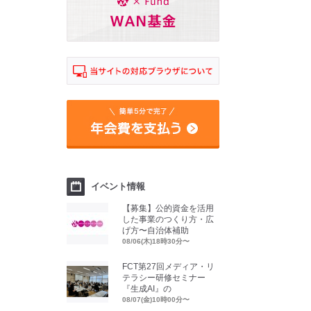
イベント情報
【募集】公的資金を活用
した事業のつくり方・広
げ方〜自治体補助
08/06(木)18時30分〜
FCT第27回メディア・リ
テラシー研修セミナー
『生成AI』の
08/07(金)10時00分〜