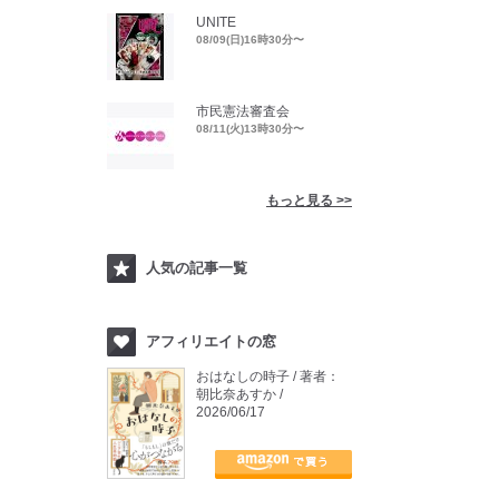
UNITE
08/09(日)16時30分〜
市民憲法審査会
08/11(火)13時30分〜
もっと見る >>
人気の記事一覧
アフィリエイトの窓
おはなしの時子 / 著者：
朝比奈あすか /
2026/06/17