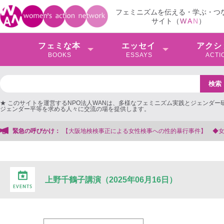
フェミニズムを伝える・学ぶ・つ
サイト（
W
A
N
）
フェミな本
エッセイ
アクシ
BOOKS
ESSAYS
ACTI
★ このサイトを運営するNPO法人WANは、多様なフェミニズム実践とジェンダー
ジェンダー平等を求める人々に交流の場を提供します。
阪地検検事正による女性検事への性的暴行事件】 ◆女性検事を支援する会事務局
緊急の呼びかけ：
上野千鶴子講演（2025年06月16日）