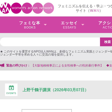
フェミニズムを伝える・学ぶ・つ
サイト（
W
A
N
）
フェミな本
エッセイ
アクシ
BOOKS
ESSAYS
ACTI
★ このサイトを運営するNPO法人WANは、多様なフェミニズム実践とジェンダー
ジェンダー平等を求める人々に交流の場を提供します。
大阪地検検事正による女性検事への性的暴行事件】 ◆女性検事を支援する会事務
緊急の呼びかけ：
上野千鶴子講演（2026年03月07日）