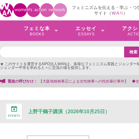
フェミニズムを伝える・学ぶ・つ
サイト（
W
A
N
）
フェミな本
エッセイ
アクシ
BOOKS
ESSAYS
ACTI
★ このサイトを運営するNPO法人WANは、多様なフェミニズム実践とジェンダー
ジェンダー平等を求める人々に交流の場を提供します。
【大阪地検検事正による女性検事への性的暴行事件】 ◆女性検事を支援する会事
緊急の呼びかけ：
上野千鶴子講演（2026年10月25日）