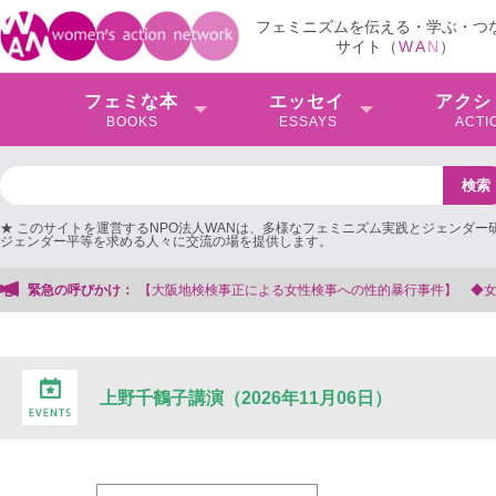
フェミニズムを伝える・学ぶ・つ
サイト（
W
A
N
）
フェミな本
エッセイ
アクシ
BOOKS
ESSAYS
ACTI
★ このサイトを運営するNPO法人WANは、多様なフェミニズム実践とジェンダー
ジェンダー平等を求める人々に交流の場を提供します。
緊急の呼びかけ：
【大阪地検検事正による女性検事への性的暴行事件】 ◆女性検事を支援す
上野千鶴子講演（2026年11月06日）