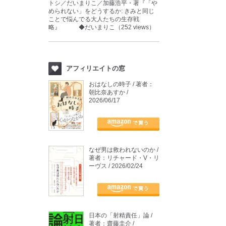
トシ／だいまりこ／加藤浩平・著『「や
められない」をどうするか: きみと同じ
ことで悩んでる大人たちの生存戦
略』 ◆だいまりこ（252 views）
アフィリエイトの窓
おはなしの時子 / 著者：
朝比奈あすか /
2026/06/17
なぜ男は救われないのか /
著者：リチャード・V・リ
ーヴス / 2026/02/24
日本の「射精責任」論 /
著者：齋藤圭介 /