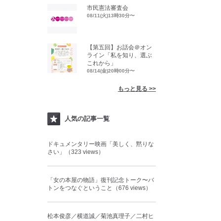
市民憲法審査会
08/11(火)13時30分〜
【第五回】お話会＠オン
ライン「私を知り、選ぶ
これから」
08/14(金)20時00分〜
もっと見る >>
人気の記事一覧
ドキュメンタリー映画「美しく、黙りな
さい」（323 views）
「女の本屋の物語」復刊記念トーク〜バ
トンをつなぐということ（676 views）
松本俊彦／横道誠／菊池真理子／二村ヒ