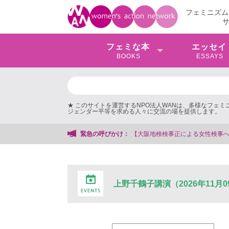
フェミニズム
フェミな本
エッセイ
BOOKS
ESSAYS
★ このサイトを運営するNPO法人WANは、多様なフェ
ジェンダー平等を求める人々に交流の場を提供します。
【大阪地検検事正による女性検事への性的暴行事件】 ◆女性検事を支援
緊急の呼びかけ：
上野千鶴子講演（2026年11月0