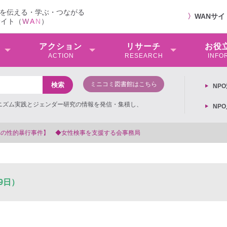
を伝える・学ぶ・つながる
〉
WANサ
サイト（
W
A
N
）
アクション
リサーチ
お役
ACTION
RESEARCH
INFO
ミニコミ図書館はこちら
NP
ミニズム実践とジェンダー研究の情報を発信・集積し、
NP
する会事務局
9日）