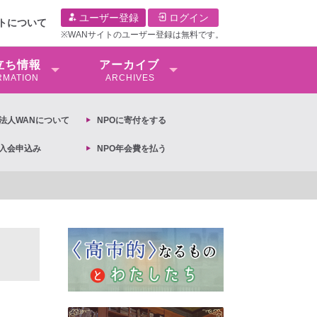
ユーザー登録
ログイン
イトについて
※WANサイトのユーザー登録は無料です。
⽴ち情報
アーカイブ
RMATION
ARCHIVES
O法⼈WANについて
NPOに寄付をする
O入会申込み
NPO年会費を払う
【抗議文】2026年3月13日第6次男女共同参画基本計画の閣議