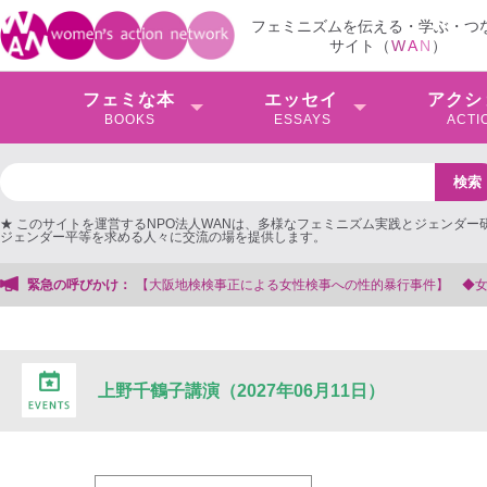
フェミニズムを伝える・学ぶ・つ
サイト（
W
A
N
）
フェミな本
エッセイ
アクシ
BOOKS
ESSAYS
ACTI
★ このサイトを運営するNPO法人WANは、多様なフェミニズム実践とジェンダー
ジェンダー平等を求める人々に交流の場を提供します。
阪地検検事正による女性検事への性的暴行事件】 ◆女性検事を支援する会事務局
緊急の呼びかけ：
上野千鶴子講演（2027年06月11日）