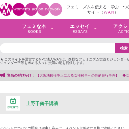
フェミニズムを伝える・学ぶ・つ
サイト（
W
A
N
）
フェミな本
エッセイ
アクシ
BOOKS
ESSAYS
ACTI
★ このサイトを運営するNPO法人WANは、多様なフェミニズム実践とジェンダー
ジェンダー平等を求める人々に交流の場を提供します。
【大阪地検検事正による女性検事への性的暴行事件】 ◆女性検事を支援する会
緊急の呼びかけ：
上野千鶴子講演
イベントについての問合せや申し込みは、イベント主催者に直接ご連絡ください。