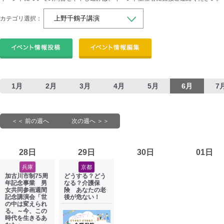
カテゴリ選択：
1月
2月
3月
4月
5月
6月
7
＜＜ 前の週へ
次の週へ ＞＞
28日
29日
30日
01日
兵庫
京都
加古川市制75周
どうする？どう
年記念事業 男
なる？介護保
女共同参画週間
険 あなたの老
記念講演会「世
後が危ない！
の中は変えられ
る。～今、この
時代を生きるあ