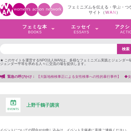
フェミニズムを伝える・学ぶ・つ
サイト（
W
A
N
）
フェミな本
エッセイ
アクシ
BOOKS
ESSAYS
ACTI
★ このサイトを運営するNPO法人WANは、多様なフェミニズム実践とジェンダー
ジェンダー平等を求める人々に交流の場を提供します。
阪地検検事正による女性検事への性的暴行事件】 ◆女性検事を支援する会事務局
緊急の呼びかけ：
上野千鶴子講演
イベントについての問合せや申し込みは、イベント主催者に直接ご連絡ください。