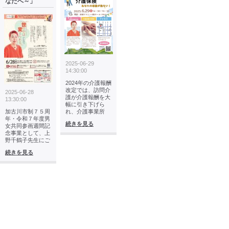
なたへ～」
2025-06-29
14:30:00
2024年の介護報酬
改定では、訪問介
2025-06-28
護が介護報酬を大
13:30:00
幅に引き下げら
加古川市制７５周
れ、介護事業所
年・令和７年度男
続きを見る
女共同参画週間記
念事業として、上
野千鶴子先生にご
続きを見る