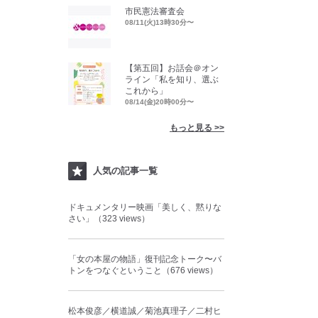
市民憲法審査会
08/11(火)13時30分〜
【第五回】お話会＠オン
ライン「私を知り、選ぶ
これから」
08/14(金)20時00分〜
もっと見る >>
人気の記事一覧
ドキュメンタリー映画「美しく、黙りな
さい」（323 views）
「女の本屋の物語」復刊記念トーク〜バ
トンをつなぐということ（676 views）
松本俊彦／横道誠／菊池真理子／二村ヒ