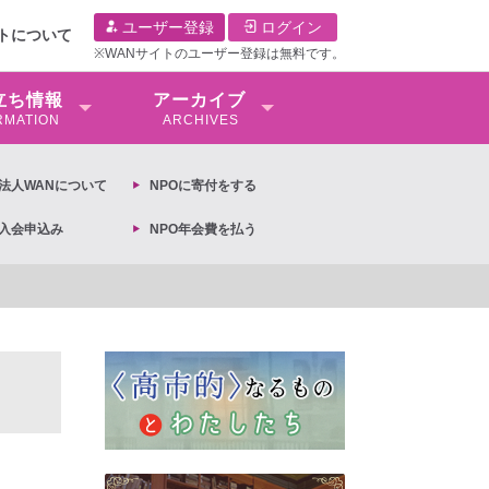
ユーザー登録
ログイン
イトについて
※WANサイトのユーザー登録は無料です。
⽴ち情報
アーカイブ
RMATION
ARCHIVES
O法⼈WANについて
NPOに寄付をする
O入会申込み
NPO年会費を払う
【抗議文】2026年3月13日第6次男女共同参画基本計画