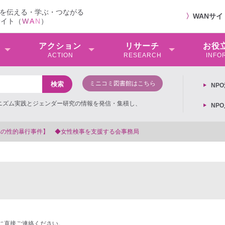
を伝える・学ぶ・つながる
〉
WANサ
サイト（
W
A
N
）
アクション
リサーチ
お役
ACTION
RESEARCH
INFO
ミニコミ図書館はこちら
NP
ミニズム実践とジェンダー研究の情報を発信・集積し、
NP
を支援する会事務局
に直接ご連絡ください。