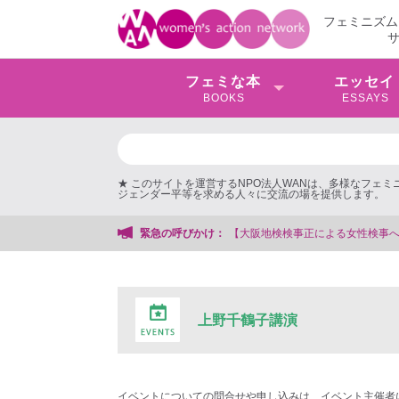
フェミニズム
フェミな本
エッセイ
BOOKS
ESSAYS
★ このサイトを運営するNPO法人WANは、多様なフェ
ジェンダー平等を求める人々に交流の場を提供します。
【大阪地検検事正による女性検事への性的暴行事件】 ◆女性検事
緊急の呼びかけ：
上野千鶴子講演
イベントについての問合せや申し込みは、イベント主催者