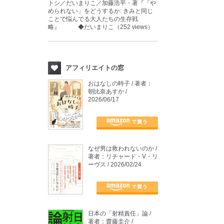
トシ／だいまりこ／加藤浩平・著『「や
められない」をどうするか: きみと同じ
ことで悩んでる大人たちの生存戦
略』 ◆だいまりこ（252 views）
アフィリエイトの窓
おはなしの時子 / 著者：
朝比奈あすか /
2026/06/17
なぜ男は救われないのか /
著者：リチャード・V・リ
ーヴス / 2026/02/24
日本の「射精責任」論 /
著者：齋藤圭介 /