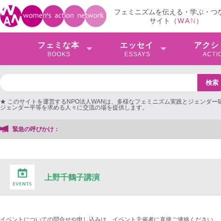
フェミニズムを伝える・学ぶ・つ
サイト（
W
A
N
）
フェミな本
エッセイ
アクシ
BOOKS
ESSAYS
ACTI
★ このサイトを運営するNPO法人WANは、多様なフェミニズム実践とジェンダー
ジェンダー平等を求める人々に交流の場を提供します。
緊急の呼びかけ：
上野千鶴子講演
イベントについての問合せや申し込みは、イベント主催者に直接ご連絡ください。