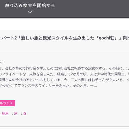
パート2「新しい旅と観光スタイルを生み出した『gochi荘』」岡
Fri
、会社を辞めて旅行業を学ぶために旅行会社に転職する決意をする。その前に、1
のプライベートな一人旅を楽しんだ。結婚して2か月の頃。夫は大学時代の同級生。
岡田さんの会社のアドバイスもしている。今、二人の間にはお子さんが２人いる。
1か月かけてフランス中のワイナリーを巡った。そのとき、一…
事づくり
・雇用
/
旅
/
食