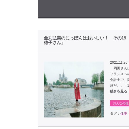
金丸弘美のにっぽんはおいしい！ その19 
穂子さん」
2021.11.26 
岡田さんは
フランスへ
会計士で、
族だ。。「
続きを見る
おんなの仕
タグ：
仕事