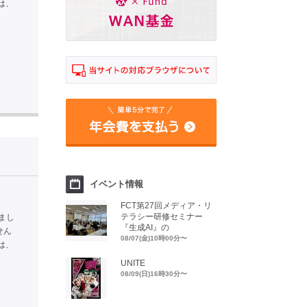
は、
イベント情報
FCT第27回メディア・リ
テラシー研修セミナー
まし
『生成AI』の
せん
08/07(金)10時00分〜
は、
UNITE
08/09(日)16時30分〜