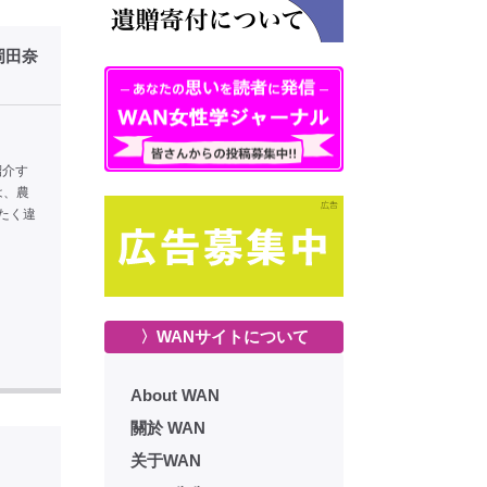
岡田奈
紹介す
のは、農
たく違
〉WANサイトについて
About WAN
關於 WAN
关于WAN