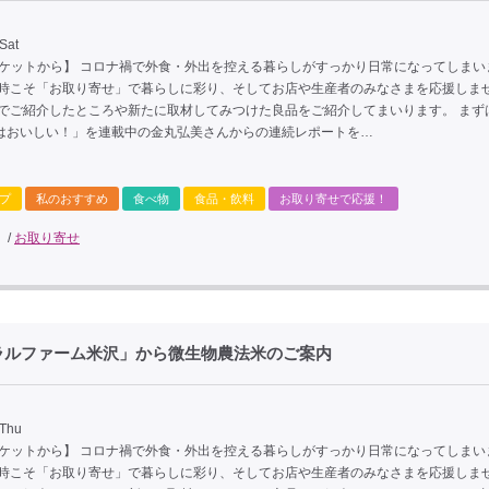
Sat
ーケットから】 コロナ禍で外食・外出を控える暮らしがすっかり日常になってしまい
な時こそ「お取り寄せ」で暮らしに彩り、そしてお店や生産者のみなさまを応援しま
までご紹介したところや新たに取材してみつけた良品をご紹介してまいります。 まず
はおいしい！」を連載中の金丸弘美さんからの連続レポートを…
プ
私のおすすめ
食べ物
食品・飲料
お取り寄せで応援！
/
お取り寄せ
ラルファーム米沢」から微生物農法米のご案内
 Thu
ーケットから】 コロナ禍で外食・外出を控える暮らしがすっかり日常になってしまい
な時こそ「お取り寄せ」で暮らしに彩り、そしてお店や生産者のみなさまを応援しま