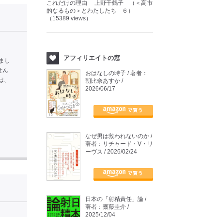
これだけの理由 上野千鶴子 （＜高市
的なるもの＞とわたしたち ６）
（15389 views）
アフィリエイトの窓
まし
せん
おはなしの時子 / 著者：
は、
朝比奈あすか /
2026/06/17
なぜ男は救われないのか /
著者：リチャード・V・リ
ーヴス / 2026/02/24
日本の「射精責任」論 /
著者：齋藤圭介 /
2025/12/04