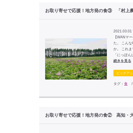
お取り寄せで応援！地方発の食③ 「村上
2021.03.01
【WANマ
た。 こん
か。 これ
「にっぽん
続きを見る
ピックアッ
タグ：
食
お取り寄せで応援！地方発の食② 高知・