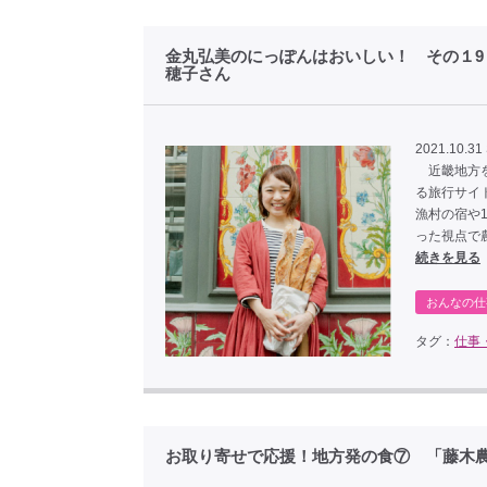
金丸弘美のにっぽんはおいしい！ その１9
穂子さん
2021.10.31
近畿地方を
る旅行サイト『
漁村の宿や
った視点で
続きを見る
おんなの仕
タグ：
仕事
お取り寄せで応援！地方発の食⑦ 「藤木