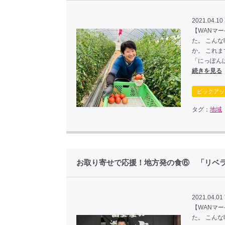
2021.04.10 
【WANマ
た。 こん
か。 これ
「にっぽん
続きを見る
ピックアッ
タグ：
地域
お取り寄せで応援！地方発の食⑥ 「リベ
2021.04.01
【WANマ
た。 こん