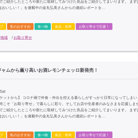
までご紹介したところや新たに取材してみつけた良品をご紹介してまいります。 まず
はおいしい！」を連載中の金丸弘美さんからの連続レポートを…
プ
私のおすすめ
食べ物
食品・飲料
お取り寄せで応援！
/
地域
/
お取り寄せ
ジャムから薫り高いお酒レモンチェッロ新発売！
Sat
ーケットから】 コロナ禍で外食・外出を控える暮らしがすっかり日常になってしまい
な時こそ「お取り寄せ」で暮らしに彩り、そしてお店や生産者のみなさまを応援しま
までご紹介したところや新たに取材してみつけた良品をご紹介してまいります。 まず
はおいしい！」を連載中の金丸弘美さんからの連続レポートを…
プ
私のおすすめ
食べ物
食品・飲料
お取り寄せで応援！