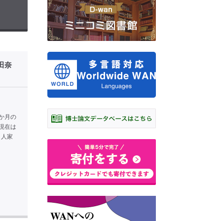
田奈
か月の
現在は
４人家