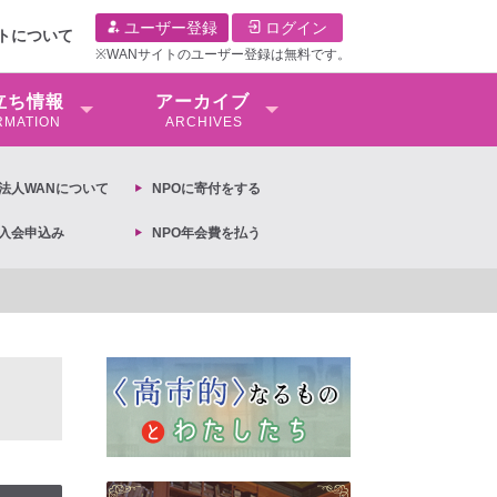
ユーザー登録
ログイン
イトについて
※WANサイトのユーザー登録は無料です。
⽴ち情報
アーカイブ
RMATION
ARCHIVES
O法⼈WANについて
NPOに寄付をする
O入会申込み
NPO年会費を払う
画の閣議決定への抗議文 ◆女性差別撤廃条約実現アクション 亀永能布子