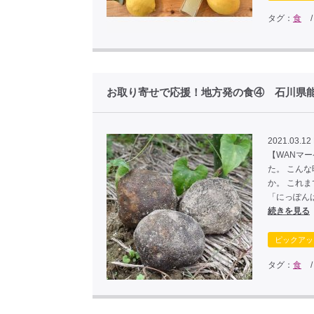
タグ：
食
お取り寄せで応援！地方発の食④ 石川県
2021.03.12 
【WANマ
た。 こん
か。 これ
「にっぽん
続きを見る
ピックアッ
タグ：
食