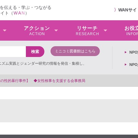
を伝える・学ぶ・つながる
〉
WANサ
サイト（
W
A
N
）
アクション
リサーチ
お役
ACTION
RESEARCH
INFO
ミニコミ図書館はこちら
NP
ミニズム実践とジェンダー研究の情報を発信・集積し、
NP
【抗議文】2026年3月13日第6次男女共同参画基本計