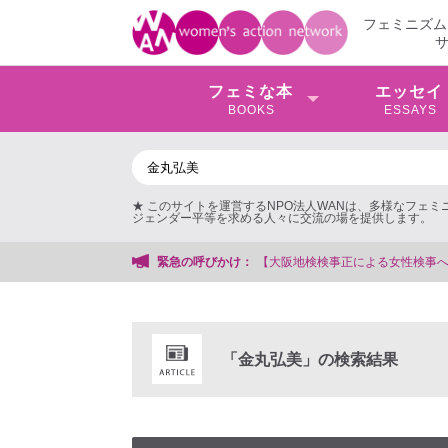
フェミニズム
フェミな本
エッセイ
BOOKS
ESSAYS
★ このサイトを運営するNPO法人WANは、多様なフェ
ジェンダー平等を求める人々に交流の場を提供します。
を支援する会事務局
緊急の呼びかけ：
「金丸弘美」の検索結果