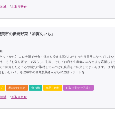
/
地域
/
お取り寄せ
能美市の伝統野菜「加賀丸いも」
Fri
ーケットから】 コロナ禍で外食・外出を控える暮らしがすっかり日常になってしまい
な時こそ「お取り寄せ」で暮らしに彩り、そしてお店や生産者のみなさまを応援しま
までご紹介したところや新たに取材してみつけた良品をご紹介してまいります。 まず
はおいしい！」を連載中の金丸弘美さんからの連続レポートを…
プ
私のおすすめ
食べ物
食品・飲料
お取り寄せで応援！
/
地域
/
お取り寄せ