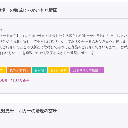
農場」の熟成じゃがいもと新豆
 Mon
ーケットから】 コロナ禍で外食・外出を控える暮らしがすっかり日常になってしまい
な時こそ「お取り寄せ」で暮らしに彩り、そしてお店や生産者のみなさまを応援しま
までご紹介したところや新たに取材してみつけた良品をご紹介してまいります。 まず
はおいしい！」を連載中の金丸弘美さんからの連続レポートを…
プ
私のおすすめ
食べ物
食品・飲料
お取り寄せで応援！
/
地域
/
お取り寄せ
大野見米 四万十の清粒の玄米