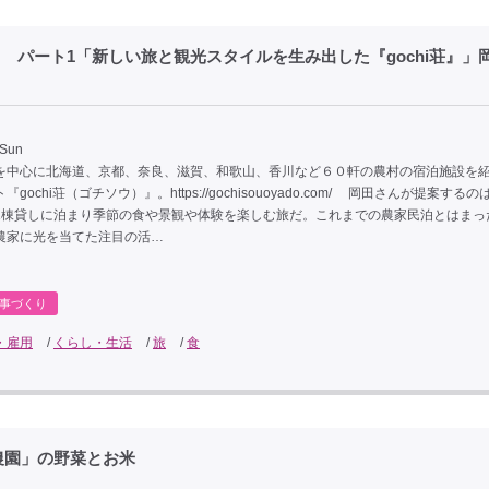
 パート1「新しい旅と観光スタイルを生み出した『gochi荘』」
 Sun
中心に北海道、京都、奈良、滋賀、和歌山、香川など６０軒の農村の宿泊施設を
gochi荘（ゴチソウ）』。https://gochisouoyado.com/ 岡田さんが提案する
1棟貸しに泊まり季節の食や景観や体験を楽しむ旅だ。これまでの農家民泊とはまっ
農家に光を当てた注目の活…
事づくり
・雇用
/
くらし・生活
/
旅
/
食
農園」の野菜とお米