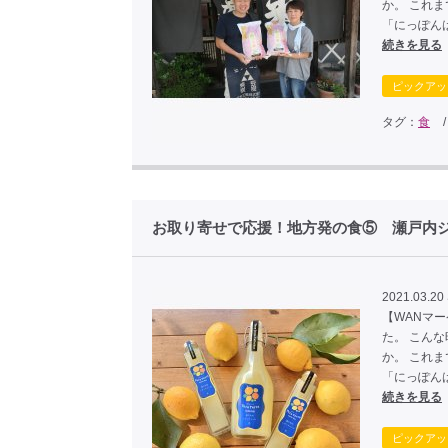
か。 これ
「にっぽん
続きを見る
ピックアッ
タグ：
食
お取り寄せで応援！地方発の食⑤ 瀬戸内
2021.03.20 
【WANマ
た。 こん
か。 これ
「にっぽん
続きを見る
ピックアッ