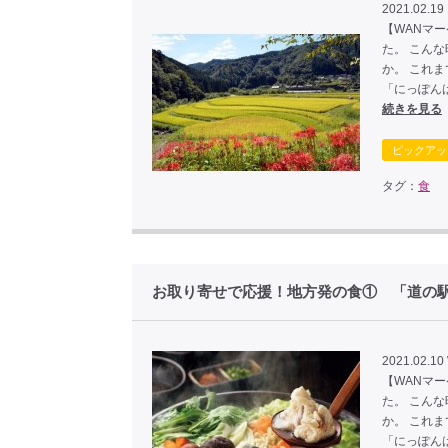
2021.02.19 
【WANマ
た。 こん
か。 これ
「にっぽん
続きを見る
ピックアッ
タグ：
食
お取り寄せで応援！地方発の食① 「道の
2021.02.10
【WANマ
た。 こん
か。 これ
「にっぽん