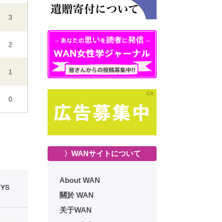
3
2
1
0
〉WANサイトについて
About WAN
YS
關於 WAN
关于WAN