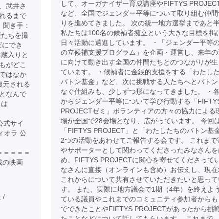
して、オーガナイザー育成講座やFIFTYS PROJEC
、武井さ
など、全国でジェンダー平等について取り組む仲間
れるまで
りを進めてきました。 次の統一地方選挙まであと
 聞き手：
私たちは100名の候補者擁立という大きな目標を掲
優たちを撮
日々活動に邁進しています。 ・「ジェンダー平等
ばにでき
の立候補支援プログラム」を企画・運営し、来年の
お蔵入りと
に向けて動き出す全国の仲間たちとのつながりが生
もがどこ
ています。 ・候補者に金銭的支援をする「わたし
ではなか
バトン基金」など、次に挑戦する人たちへとバトン
復元される
なぐ仕組みも、少しずつ形になってきました。 ・
となんで
からジェンダー平等について学び行動する「FIFTY
きは
PROJECTゼミ」ボランティアの方々の協力による
場が全国で28会場となり、広がっています。 今回
の公式サイ
「FIFTYS PROJECT」と「わたしたちのバトン基
ムヴィオラ 公
2つの活動をあわせてご報告する会です。 これまで
やサポーターとして関わってくださったみなさんを
＝＝＝＝＝＝＝＝
め、FIFTYS PROJECTに関心を寄せてくださって
載の映画
なさんに直接（オンラインも含め）お伝えし、現在
これからについて共有させていただきたいと思って
す。 また、実際に地方議会で1期（4年）を終えよ
報
/
ている議員やこれまでのコミュニティ参加者からも
でできたことやFIFTYS PROJECTがあったから挑
たことなどについて話してもらいます。 これまで