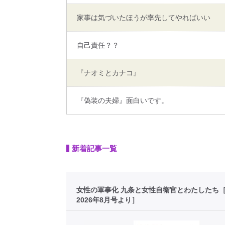
家事は気づいたほうが率先してやればいい
自己責任？？
『ナオミとカナコ』
『偽装の夫婦』面白いです。
新着記事一覧
女性の軍事化 九条と女性自衛官とわたしたち
2026年8月号より］