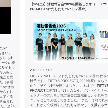
【9/5(土)】活動報告会2026を開催します（FIFTYS
PROJECT×わたしたちのバトン基金）
215?
りなさい』
子さん（社
トークの様
式サイト：
2026.08.07 Fri
p/sbett/よ
FIFTYS PROJECT／わたしたちのバトン基金 代
屈だと思
桃子です。 FIFTYS PROJECTを2022年夏に立ち
た（会場
から、早くも4年が経ちました。 これまで、FIFTY
もつかせぬ
PROJECTに参加した39人の女性、ノンバイナリー
からすれ
ェンダーの方たちが地方議会に立候補し、それをコ
出てくる
ニティとして支援してきました。 また、それぞれ
き込まれ
でこれから立候補する人たちを増やし、支援する土
した。全部