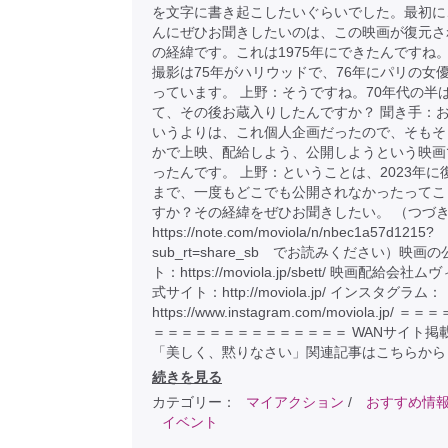
を文字に書き起こしたいぐらいでした。最初に
んにぜひお聞きしたいのは、この映画が復元さ
の経緯です。これは1975年にできたんですね。
撮影は75年がハリウッドで、76年にパリの女
っています。 上野：そうですね。70年代の半
て、その後お蔵入りしたんですか？ 聞き手：
いうよりは、これ個人企画だったので、そもそ
かで上映、配給しよう、公開しようという映画
ったんです。 上野：ということは、2023年に
まで、一度もどこでも公開されなかったってこ
すか？その経緯をぜひお聞きしたい。 （つづ
https://note.com/moviola/n/nbec1a57d1215?
sub_rt=share_sb でお読みください）映画
ト：https://moviola.jp/sbett/ 映画配給会社
式サイト：http://moviola.jp/ インスタグラム：
https://www.instagram.com/moviola.jp/ 
＝＝＝＝＝＝＝＝＝＝＝＝＝＝ WANサイト掲
「美しく、黙りなさい」関連記事はこちらから
続きを見る
カテゴリー：
マイアクション
/
おすすめ情
イベント