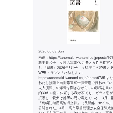
2026.08.09 Sun
画像：https://tanemaki.iwanami.co.jp/posts
載平井和子 女性の軍事化 九条と女性自衛官
ち 『図書』2026年8月号 ＜81年目の読書＞
WEBマガジン「たねをまく」
https://tanemaki.iwanami.co.jp/posts/9785
わたしは陸上自衛隊東富士演習場で行われてい
火力演習」の爆音を聞きながらこの原稿を書い
約30キロ南に位置する我が家でも、ガラス窓
振動し、愛犬は部屋の隅で震えている。3月に
「島嶼防衛用高速滑空弾」（長距離ミサイル）
公開された。4月、高市早苗総理は安全保障政