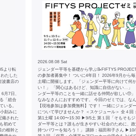
2026.08.08 Sat
/9785より転
ジェンダー平等を基礎から学ぶ📝FIFTYS PROJEC
とわたした
の参加者募集中！ ついに4年目！ 2026年9月から毎
 岩波書店の
土曜に開催します。 「ジェンダー平等に向けて何
い！」 「関心はあるけど、知識に自信がない…」 
 より 6月7日、
ンダー平等のことを一緒に話せる仲間が欲しい🥺」
る「総合
なみなさんにおすすめです。 今回のゼミでは、な
ている。
【現地参加は参加費無料】です！ 一緒にジェンダ
が小刻みに
について学びませんか？ ＜スケジュール＞ 全４回
配備された
第1土曜 14:00〜15:30 ▶︎9/5土 第１回「そもそも
も初めて
ダー平等とは？誰もが生きやすい社会のために、政
策の根幹と
持つパワーを知ろう！」 講師：福田和子さん ▶︎10/