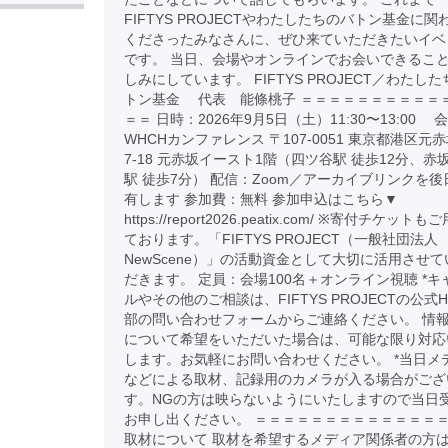
FIFTYS PROJECTやわたしたちのバトン基金に関
くださったみなさんに、ぜひ来ていただきたいイベ
です。 当日、会場やオンラインでお会いできるこ
しみにしています。 FIFTYS PROJECT／わたし
トン基金 代表 能條桃子 ＝＝＝＝＝＝＝＝＝＝
＝＝ 日時：2026年9月5日（土）11:30〜13:00 
WHCHカンファレンス 〒107-0051 東京都港区元赤
7-18 元赤坂イースト1階（四ツ谷駅 徒歩12分、赤
駅 徒歩7分） 配信：Zoom／アーカイブリンクを後
有します 参加費：無料 参加申込はこちら▼
https://report2026.peatix.com/ ※寄付チケット
ております。「FIFTYS PROJECT（一般社団法人
NewScene）」の活動資金として大切に活用させて
だきます。 定員：会場100名＋オンライン視聴 *キ
ルやその他のご相談は、FIFTYS PROJECTの公式H
部の問い合わせフォームからご連絡ください。 情
について希望をいただいた場合は、可能な限り対応
します。お気軽にお問い合わせください。 *当日メ
などによる取材、記録用のカメラが入る場合がござ
す。NGの方は映らないようにいたしますので当日
お申し出ください。 ＝＝＝＝＝＝＝＝＝＝＝＝＝＝
取材について 取材を希望するメディア関係者の方