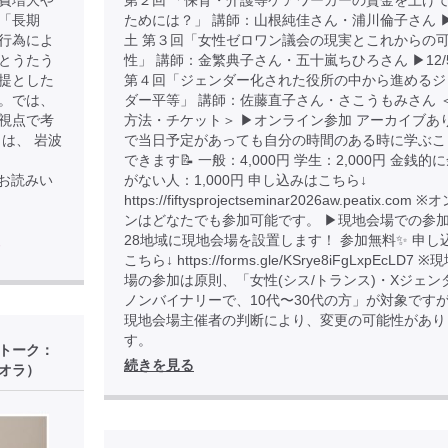
費増大や
第２回 「保育・介護等ケアワーカーの賃金を上げ
「長期
ためには？」 講師：山根純佳さん・浦川倫子さん ▶︎1
行為によ
土 第３回「女性ゼロワン議会の現実とこれからの
とうたう
性」 講師：金繁典子さん・五十嵐ちひろさん ▶︎12/
提とした
第４回「ジェンダー化された役所の中から進めるジ
。では、
ダー平等」 講師：佐藤直子さん・さこうもみさん 
視点で考
方法・チケット＞ ▶︎オンライン参加 アーカイブあ
は、 岩波
で当日予定があっても自分の時間のある時に学ぶこ
できます📝 一般：4,000円 学生：2,000円 金銭的
85 でお読みい
がない人：1,000円 申し込みはこちら↓
https://fiftysprojectseminar2026aw.peatix.com
ンはどなたでも参加可能です。 ▶︎現地会場での参加
28地域に現地会場を設置します！ 参加無料✨ 申し
ド
こちら↓ https://forms.gle/KSrye8iFgLxpEcLD7 
場の参加は原則、「女性(シス/トランス)・Xジェン
ノンバイナリーで、10代〜30代の方」が対象です
現地会場主催者の判断により、変更の可能性があり
す。
後トーク：
続きを見る
オラ）