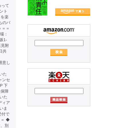
わって
ント
とを楽
たちのバ
＝＝＝
会場：
坂1-
坂見附
日共
もご用意し
いた
ャンセ
P 下
報保障
いた
ディア
いま
受付で
＝ ◆
は、別