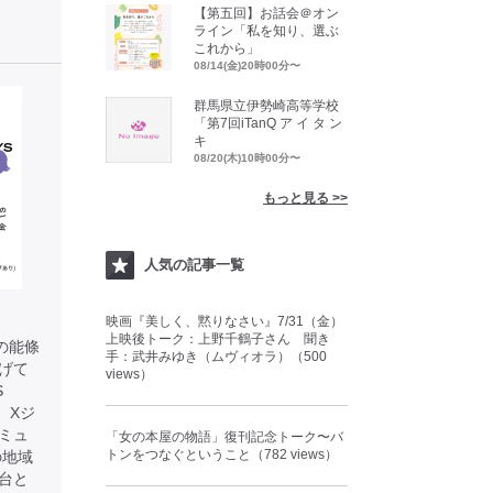
【第五回】お話会＠オン
ライン「私を知り、選ぶ
これから」
08/14(金)20時00分〜
群馬県立伊勢崎高等学校
「第7回iTanQ ア イ タ ン
キ
08/20(木)10時00分〜
もっと見る >>
人気の記事一覧
映画『美しく、黙りなさい』7/31（金）
上映後トーク：上野千鶴子さん 聞き
表の能條
手：武井みゆき（ムヴィオラ）（500
上げて
views）
S
、Xジ
ミュ
「女の本屋の物語」復刊記念トーク〜バ
トンをつなぐということ（782 views）
の地域
台と