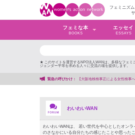
フェミニズム
フェミな本
エッセイ
BOOKS
ESSAYS
★ このサイトを運営するNPO法人WANは、多様なフェ
ジェンダー平等を求める人々に交流の場を提供します。
支援する会事務局
緊急の呼びかけ：
わいわいWAN
わいわいWANは、 若い世代を中心としたオン
のさなかにいる自分たちの感じたことや思ったこ