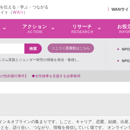
を伝える・学ぶ・つながる
〉
WANサ
サイト（
W
A
N
）
アクション
リサーチ
お役
ACTION
RESEARCH
INFO
ミニコミ図書館はこちら
NP
ミニズム実践とジェンダー研究の情報を発信・集積し、
NP
【抗議文】2026年3月13日第6次男女共同参画基本計画の
ライン＆オフラインの集まりです。しごと、キャリア、恋愛、結婚、出産
とを、語り合い、つながり、情報を発信していく場です。 オンライン