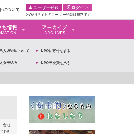
ユーザー登録
ログイン
イトについて
※WANサイトのユーザー登録は無料です。
⽴ち情報
アーカイブ
RMATION
ARCHIVES
O法⼈WANについて
NPOに寄付をする
O入会申込み
NPO年会費を払う
閣議決定への抗議文 ◆女性差別撤廃条約実現アクション 亀永能布子
、育児
ではそ