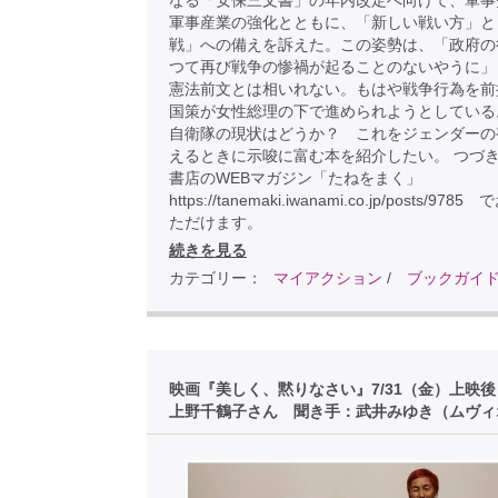
なる「安保三文書」の年内改定へ向けて、軍事
軍事産業の強化とともに、「新しい戦い方」と
戦」への備えを訴えた。この姿勢は、「政府の
つて再び戦争の惨禍が起ることのないやうに」
憲法前文とは相いれない。もはや戦争行為を前
国策が女性総理の下で進められようとしている
自衛隊の現状はどうか？ これをジェンダーの
えるときに示唆に富む本を紹介したい。 つづき
書店のWEBマガジン「たねをまく」
https://tanemaki.iwanami.co.jp/posts/97
ただけます。
続きを見る
カテゴリー：
マイアクション
/
ブックガイ
映画『美しく、黙りなさい』7/31（金）上映
上野千鶴子さん 聞き手：武井みゆき（ムヴィ