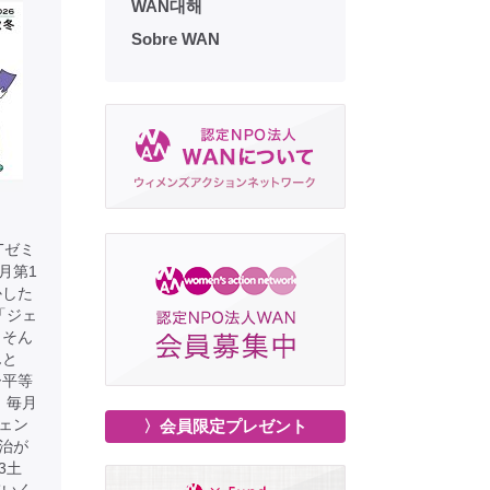
WAN대해
Sobre WAN
Tゼミ
月第1
かした
「ジェ
 そん
んと
ー平等
：毎月
ジェン
〉会員限定プレゼント
治が
3土