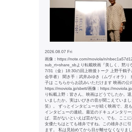
2026.08.07 Fri
画像：https://note.com/moviola/n/nbec1a57d1
sub_rt=share_sbより転載映画『美しく、黙
7/31（金）18:30の回上映後トーク 上野千鶴
会学者） 聞き手：武井みゆき（ムヴィオラ） 
子は こちらからお読みいただけます 映画の公
https://moviola.jp/sbett/画像：https://moviola.j
り転載上野：皆さん、映画はどうでしたか。退
いましたか。実はいびきの音が聞こえていまし
笑）。 ずっとインタビューが続く映画で、息
インタビューの連続。最近のドキュメンタリー
ば、芸がないといえば芸がない。でも、ここに
女優たちはとても雄弁ですね。この雄弁さに引
ます。 私は見始めてから目が離せなくなりま