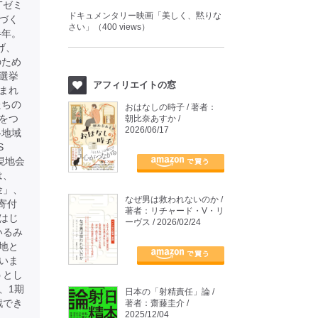
Tゼミ
ドキュメンタリー映画「美しく、黙りな
づく
さい」（400 views）
半年。
げ、
のため
選挙
アフィリエイトの窓
まれ
たちの
おはなしの時子 / 著者：
をつ
朝比奈あすか /
2026/06/17
各地域
S
現地会
は、
金」、
なぜ男は救われないのか /
寄付
著者：リチャード・V・リ
はじ
ーヴス / 2026/02/24
いるみ
地と
いま
うとし
、1期
日本の「射精責任」論 /
戦でき
著者：齋藤圭介 /
2025/12/04