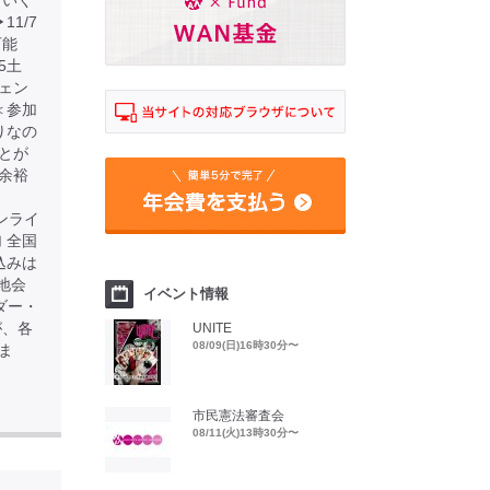
ていく
1/7
可能
5土
ェン
＜参加
りなの
とが
に余裕
 ※オンライ
 全国
込みは
※現地会
イベント情報
ダー・
が、各
UNITE
08/09(日)16時30分〜
ま
市民憲法審査会
08/11(火)13時30分〜