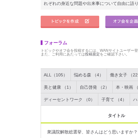
れぞれの身近な問題や出来事について自由に語
フォーラム
トピックやオフ会を投稿するには、WANサイトユーザー
また、ご利用にあたっては
投稿規定
をご確認下さい。
ALL（105）
悩める森 （4）
働き女子 （2
美と健康 （1）
自己啓発 （2）
本・映画 （
ディーセントワーク （0）
子育て （4）
ハ
タイトル
衆議院解散総選挙、皆さんはどう思いますか？