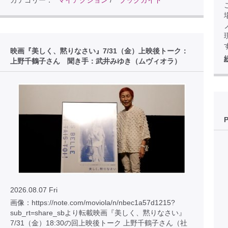
カテゴリー：
マイアクション
/
ブックガイド
こ
映画『美しく、黙りなさい』7/31（金）上映後トーク：
上野千鶴子さん 聞き手：武井みゆき（ムヴィオラ）
2026.08.07 Fri
画像：https://note.com/moviola/n/nbec1a57d1215?
sub_rt=share_sbより転載映画『美しく、黙りなさい』
7/31（金）18:30の回上映後トーク 上野千鶴子さん（社