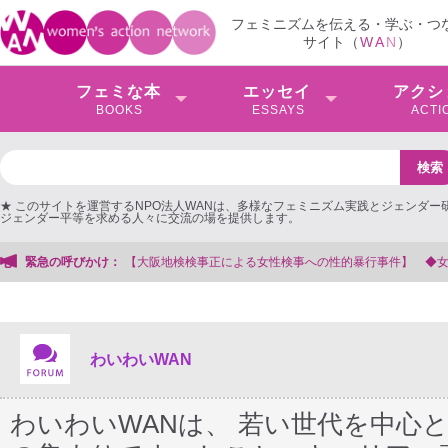
フェミニズムを伝える・学ぶ・つ
サイト（
W
A
N
）
フェミな本
エッセイ
アクシ
BOOKS
ESSAYS
ACTI
★ このサイトを運営するNPO法人WANは、多様なフェミニズム実践とジェンダー
ジェンダー平等を求める人々に交流の場を提供します。
を支援する会事務局
緊急の呼びかけ：
わいわいWAN
わいわいWANは、 若い世代を中心