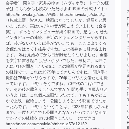
会学者） 聞き手：武井みゆき（ムヴィオラ） トークの様
子は こちらからお読みいただけます 映画の公式サイト：
2
https://moviola.jp/sbett/画像：https://moviola.jp/sbett/よ
り転載上野：皆さん、映画はどうでしたか。退屈だと思
いましたか。実はいびきの音が聞こえていました（会場
笑）。 ずっとインタビューが続く映画で、息もつかせぬ
インタビューの連続。最近のドキュメンタリーからすれ
ば、芸がないといえば芸がない。でも、ここに出てくる
女優たちはとても雄弁ですね。この雄弁さに引き込まれ
ます。 私は見始めてから目が離せなくなりました。全部
を文字に書き起こしたいぐらいでした。最初に、武井さ
んにぜひお聞きしたいのは、この映画が復元されるまで
の経緯です。これは1975年にできたんですね。 聞き手：
撮影は75年がハリウッドで、76年にパリの女優たちを撮
っています。 上野：そうですね。70年代の半ばにでき
て、その後お蔵入りしたんですか？ 聞き手：お蔵入りと
いうよりは、これ個人企画だったので、そもそもがどこ
かで上映、配給しよう、公開しようという映画ではなか
ったんです。 上野：ということは、2023年に復元される
まで、一度もどこでも公開されなかったってことなんで
すか？その経緯をぜひお聞きしたい。 （つづきは
https://note.com/moviola/n/nbec1a57d1215?