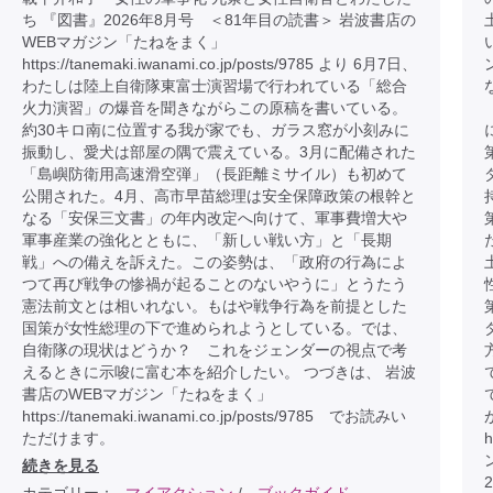
ち 『図書』2026年8月号 ＜81年目の読書＞ 岩波書店の
WEBマガジン「たねをまく」
https://tanemaki.iwanami.co.jp/posts/9785 より 6月7日、
わたしは陸上自衛隊東富士演習場で行われている「総合
火力演習」の爆音を聞きながらこの原稿を書いている。
約30キロ南に位置する我が家でも、ガラス窓が小刻みに
振動し、愛犬は部屋の隅で震えている。3月に配備された
「島嶼防衛用高速滑空弾」（長距離ミサイル）も初めて
公開された。4月、高市早苗総理は安全保障政策の根幹と
なる「安保三文書」の年内改定へ向けて、軍事費増大や
軍事産業の強化とともに、「新しい戦い方」と「長期
戦」への備えを訴えた。この姿勢は、「政府の行為によ
つて再び戦争の惨禍が起ることのないやうに」とうたう
憲法前文とは相いれない。もはや戦争行為を前提とした
国策が女性総理の下で進められようとしている。では、
自衛隊の現状はどうか？ これをジェンダーの視点で考
えるときに示唆に富む本を紹介したい。 つづきは、 岩波
書店のWEBマガジン「たねをまく」
https://tanemaki.iwanami.co.jp/posts/9785 でお読みい
ただけます。
h
続きを見る