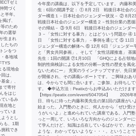
JECTゼミ
今年度の講義は、以下を予定しています。 内藤和
仲間づく
生：6回の開講予定： ① 8月 2日 戦後日本社会の
あと半年。
ダー構造１－日本社会のジェンダー状況－ ② 8月
を掲げ、
戦後日本社会のジェンダー構造２－性別分業の悪循
平等のため
その帰結－ ③ 9月 6日 戦後日本社会のジェンダ
年の選挙
３－「女性に対する暴力」とはどういう問題か ④ 10
が生まれ
日 「女性に対する暴力」－事例を通じて ⑤ 11日
たしたちの
ジェンダー構造の解体へ ⑥ 12月 6日「ジェンダー
トンをつ
と「男女共同参画」、そして「女性活躍推進」 茶
 ・各地域
先生：1回の開講 ⑦1月10日 「GHQによる占領地
TYS
制的性病検診による女性の分断―女性の歴史を風化
よる現地会
ないためにー」 充実のラインナップですが、先日第
今回は、
が開催され、その講義レポートです。 ご興味おあ
トン基金」、
は、今からでも間に合います。ご参加、お待ちして
まで寄付
す。 ◆申込方法：Peatixからお申込みいただけま
んをはじ
【https://peatix.com/event/5047054】 2026
さっているみ
日、待ちに待った内藤和美先生の第1回の講座がい
現在地と
始まった。入門塾のときに、何人かから「ぜひ受け
っていま
うがいいよ」と進められていた講座である。入門塾
えようとし
っと一周して、いろいろな方向からのジェンダーに
らも、1期
て学んだけど、知識は点在しているばかりで、わか
から挑戦でき
ような、わかってないような・・・。ということで
まで