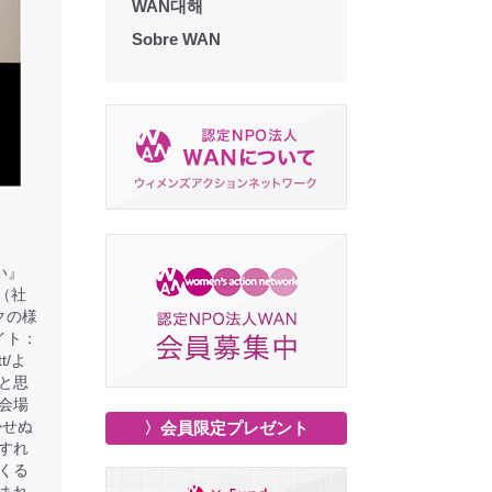
WAN대해
Sobre WAN
い』
ん（社
クの様
イト：
tt/よ
と思
会場
かせぬ
〉会員限定プレゼント
すれ
くる