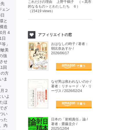
これだけの理由 上野千鶴子 （＜高市
美先
的なるもの＞とわたしたち ６）
ジェン
（15419 views）
23日
環と
ー構造
月 4
アフィリエイトの窓
 1日
平等」
おはなしの時子 / 著者：
朝比奈あすか /
園敏美
2026/06/17
の強
させ
1回
りの方
いま
なぜ男は救われないのか /
す。
著者：リチャード・V・リ
年8月２
ーヴス / 2026/02/24
よいよ
たほ
でざ
つい
った
日本の「射精責任」論 /
著者：齋藤圭介 /
、内
2025/12/04