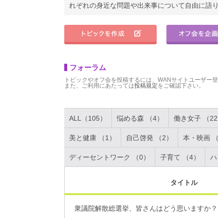
れぞれの身近な問題や出来事について自由に語
フォーラム
トピックやオフ会を投稿するには、WANサイトユーザー
また、ご利用にあたっては
投稿規定
をご確認下さい。
ALL（105）
悩める森 （4）
働き女子 （2
美と健康 （1）
自己啓発 （2）
本・映画 （
ディーセントワーク （0）
子育て （4）
ハ
タイトル
衆議院解散総選挙、皆さんはどう思いますか？