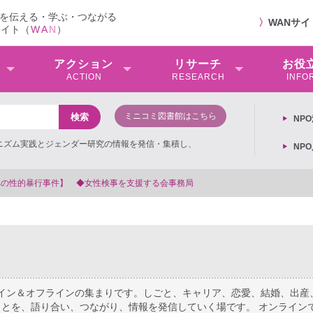
を伝える・学ぶ・つながる
〉
WANサ
サイト（
W
A
N
）
アクション
リサーチ
お役
ACTION
RESEARCH
INFO
ミニコミ図書館はこちら
NP
ミニズム実践とジェンダー研究の情報を発信・集積し、
NP
【抗議文】2026年3月13日第6次男女共同参画基本
ライン＆オフラインの集まりです。しごと、キャリア、恋愛、結婚、出産
とを、語り合い、つながり、情報を発信していく場です。 オンライン