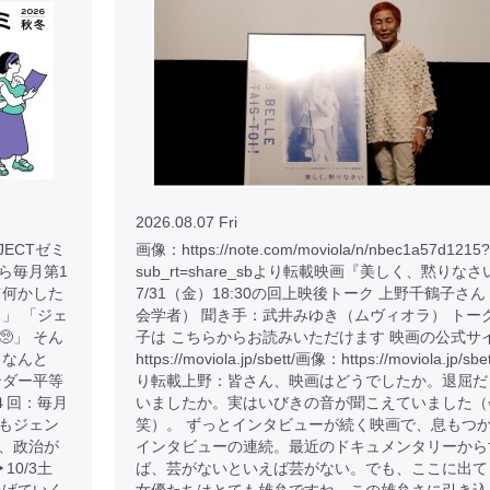
2026.08.07 Fri
JECTゼミ
画像：https://note.com/moviola/n/nbec1a57d1215?
から毎月第1
sub_rt=share_sbより転載映画『美しく、黙りなさ
て何かした
7/31（金）18:30の回上映後トーク 上野千鶴子さ
」 「ジェ
会学者） 聞き手：武井みゆき（ムヴィオラ） トー
」 そん
子は こちらからお読みいただけます 映画の公式サ
、なんと
https://moviola.jp/sbett/画像：https://moviola.jp/sbe
ンダー平等
り転載上野：皆さん、映画はどうでしたか。退屈だ
４回：毎月
いましたか。実はいびきの音が聞こえていました（
もそもジェン
笑）。 ずっとインタビューが続く映画で、息もつ
、政治が
インタビューの連続。最近のドキュメンタリーから
10/3土
ば、芸がないといえば芸がない。でも、ここに出て