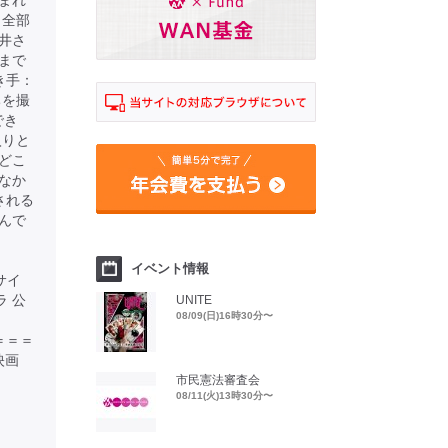
まれ
。全部
井さ
まで
き手：
ちを撮
でき
入りと
どこ
なか
される
んで
イベント情報
サイ
オラ 公
UNITE
08/09(日)16時30分〜
＝＝＝＝＝
映画
市民憲法審査会
08/11(火)13時30分〜