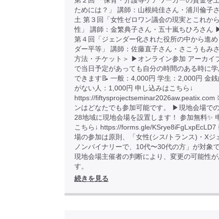
第２回 「保育・介護等ケアワーカーの賃金を
ためには？」 講師：山根純佳さん・浦川倫子さん 
土 第３回「女性ゼロワン議会の現実とこれか
性」 講師：金繁典子さん・五十嵐ちひろさん ▶︎
第４回「ジェンダー化された役所の中から進め
ダー平等」 講師：佐藤直子さん・さこうもみさ
方法・チケット＞ ▶︎オンライン参加 アーカイ
で当日予定があっても自分の時間のある時に学
できます📝 一般：4,000円 学生：2,000円 
がない人：1,000円 申し込みはこちら↓
https://fiftysprojectseminar2026aw.peatix
ンはどなたでも参加可能です。 ▶︎現地会場での
28地域に現地会場を設置します！ 参加無料✨ 
こちら↓ https://forms.gle/KSrye8iFgLxpEcL
場の参加は原則、「女性(シス/トランス)・Xジ
ノンバイナリーで、10代〜30代の方」が対象
現地会場主催者の判断により、変更の可能性が
す。
続きを見る