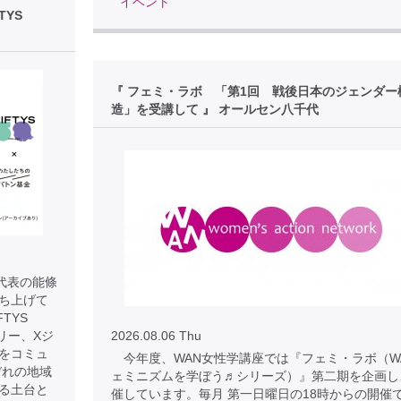
イベント
TYS
『 フェミ・ラボ 「第1回 戦後日本のジェンダー
造」を受講して 』 オールセン八千代
 代表の能條
に立ち上げて
TYS
リー、Xジ
2026.08.06 Thu
をコミュ
今年度、WAN女性学講座では『フェミ・ラボ（W
ぞれの地域
ェミニズムを学ぼう♬シリーズ）』第二期を企画し
る土台と
催しています。毎月 第一日曜日の18時からの開催