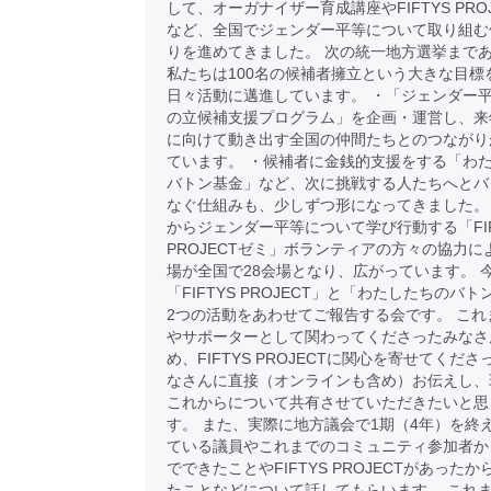
して、オーガナイザー育成講座やFIFTYS PRO
など、全国でジェンダー平等について取り組む
りを進めてきました。 次の統一地方選挙まで
私たちは100名の候補者擁立という大きな目標
日々活動に邁進しています。 ・「ジェンダー
の立候補支援プログラム」を企画・運営し、来
に向けて動き出す全国の仲間たちとのつながり
ています。 ・候補者に金銭的支援をする「わ
バトン基金」など、次に挑戦する人たちへとバ
なぐ仕組みも、少しずつ形になってきました。
からジェンダー平等について学び行動する「FIF
PROJECTゼミ」ボランティアの方々の協力に
場が全国で28会場となり、広がっています。 
「FIFTYS PROJECT」と「わたしたちのバ
2つの活動をあわせてご報告する会です。 これ
やサポーターとして関わってくださったみなさ
め、FIFTYS PROJECTに関心を寄せてくだ
なさんに直接（オンラインも含め）お伝えし、
これからについて共有させていただきたいと思
す。 また、実際に地方議会で1期（4年）を終
ている議員やこれまでのコミュニティ参加者か
でできたことやFIFTYS PROJECTがあった
たことなどについて話してもらいます。 これ