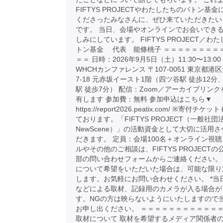
FIFTYS PROJECTやわたしたちのバトン基
くださったみなさんに、ぜひ来ていただきたい
です。 当日、会場やオンラインでお会いでき
しみにしています。 FIFTYS PROJECT／わ
トン基金 代表 能條桃子 ＝＝＝＝＝＝＝＝
＝＝ 日時：2026年9月5日（土）11:30〜13:
WHCHカンファレンス 〒107-0051 東京都港区
7-18 元赤坂イースト1階（四ツ谷駅 徒歩12分
駅 徒歩7分） 配信：Zoom／アーカイブリン
有します 参加費：無料 参加申込はこちら▼
https://report2026.peatix.com/ ※寄付チ
ております。「FIFTYS PROJECT（一般社団
NewScene）」の活動資金として大切に活用
だきます。 定員：会場100名＋オンライン視聴
ルやその他のご相談は、FIFTYS PROJECTの
部の問い合わせフォームからご連絡ください。
について希望をいただいた場合は、可能な限り
します。お気軽にお問い合わせください。 *当
などによる取材、記録用のカメラが入る場合が
す。NGの方は映らないようにいたしますので
お申し出ください。 ＝＝＝＝＝＝＝＝＝＝＝＝
取材について 取材を希望するメディア関係者