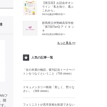
【第五回】お話会＠オン
ライン「私を知り、選ぶ
これから」
08/14(金)20時00分〜
群馬県立伊勢崎高等学校
構
「第7回iTanQ ア イ タ ン
キ
08/20(木)10時00分〜
もっと見る >>
人気の記事一覧
「女の本屋の物語」復刊記念トーク〜バ
トンをつなぐということ（756 views）
ドキュメンタリー映画「美しく、黙りな
さい」（366 views）
ANフ
、開
フェミニストが高市首相を歓迎できない
です。