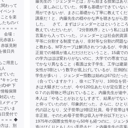
藤先生の「ジェンダーとは」から始まる授業はあり
金に関わって
く、楽しみにしていた。何事も基礎ができていない
イベント
用ができないが、まさに基礎から丁寧に教えてくだ
ることを楽
講座だ！と、内藤先生の穏やかな声を聴きながら思
たしたちのバ
した。 さて、まずはジェンダーとはというとこ
＝＝＝＝＝
教えていただいたが、「2分割秩序」という私には
00 会場：
言葉から入っていった。ジェンダーとは社会的資源
元赤坂1-
平等に分割する制度であり、非対等な分割の問題な
、赤坂見附
と教わる。M字カーブは解消されつつあるが、中身
クを後日共
正規での補填が進んだだけだということ。15歳で
の学力はほぼ変わりがないのに、大学での専攻では
ケットもご用意し
でかなり異なること（看護は女子学生、工学は建築
法人
女性が3割という数字が底上げしているが、圧倒的
させていた
学生が多い）、ジェンダー指数は始めは67位だっ
 *キャンセ
（合っていますか？）、徐々に下がり、100位を切
公式HP 下
きは大騒ぎだったが、今や120位あたりが定位置と
 情報保障
G７のお荷物と呼ばれていること。内藤先生が途中
対応いた
本人は「やることがおとなしすぎて、結果がでない
日メディア
と仰っていたのが、印象的だった。さらに、ひとり
ございま
代の話となり、父子世帯は9割正社員。母子世帯は
当日受付で
非正規。そのため母子世帯は収入が半分以下だとい
＝＝＝ ◆
1975年の国際女性年から50年も経つのに、ジェン
の方は、別
造はぴくりともしない手恐さだ、と内藤先生の言葉