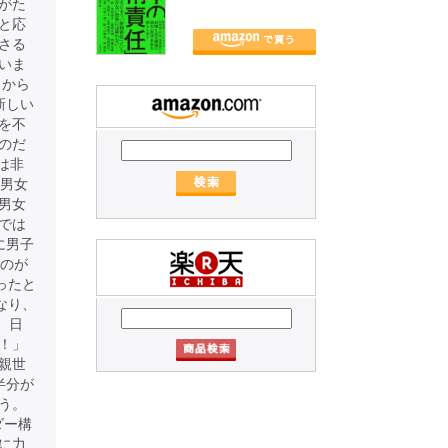
がた
と応
さる
いま
ろから
新しい
を不
のだ
は非
の男女
男女
では
に男子
たのが
ったと
なり、
、日
！」
親世
半分が
う。
ダー構
に力