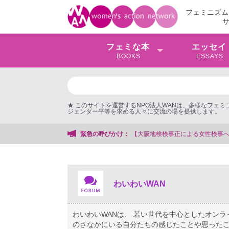
フェミニズム
フェミな本
エッセイ
BOOKS
ESSAYS
★ このサイトを運営するNPO法人WANは、多様なフェ
ジェンダー平等を求める人々に交流の場を提供します。
検事を支援する会事務局
緊急の呼びかけ：
わいわいWAN
わいわいWANは、 若い世代を中心としたオン
のさなかにいる自分たちの感じたことや思ったこ