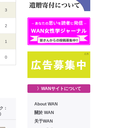
3
2
1
0
〉WANサイトについて
About WAN
ーク：
關於 WAN
）
关于WAN