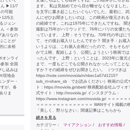
上げていく
女優たちはとても雄弁ですね。この雄弁さに引き込
▶︎11/7
ます。 私は見始めてから目が離せなくなりました
らの可能
を文字に書き起こしたいぐらいでした。最初に、武
12/5土
んにぜひお聞きしたいのは、この映画が復元される
るジェン
の経緯です。これは1975年にできたんですね。 聞
ん ＜参加
撮影は75年がハリウッドで、76年にパリの女優た
ブありなの
っています。 上野：そうですね。70年代の半ばに
ぶことが
て、その後お蔵入りしたんですか？ 聞き手：お蔵
金銭的に余裕
いうよりは、これ個人企画だったので、そもそもが
かで上映、配給しよう、公開しようという映画では
.com ※オンライ
ったんです。 上野：ということは、2023年に復元
参加 全国
まで、一度もどこでも公開されなかったってことな
申し込みは
すか？その経緯をぜひお聞きしたい。 （つづきは
D7 ※現地会
https://note.com/moviola/n/nbec1a57d1215?
ェンダー・
sub_rt=share_sb でお読みください）映画の公式
ですが、各
ト：https://moviola.jp/sbett/ 映画配給会社ムヴィ
ありま
式サイト：http://moviola.jp/ インスタグラム：
https://www.instagram.com/moviola.jp/ ＝＝＝
＝＝＝＝＝＝＝＝＝＝＝＝＝＝ WANサイト掲載の
「美しく、黙りなさい」関連記事はこちらから
続きを見る
カテゴリー：
マイアクション
/
おすすめ情報
/