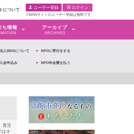
ユーザー登録
ログイン
イトについて
※WANサイトのユーザー登録は無料です。
⽴ち情報
アーカイブ
RMATION
ARCHIVES
O法⼈WANについて
NPOに寄付をする
O入会申込み
NPO年会費を払う
計画の閣議決定への抗議文 ◆女性差別撤廃条約実現アクション 亀永能布子
、育児
ではそ