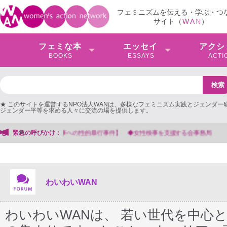
フェミニズムを伝える・学ぶ・つ
サイト（
W
A
N
）
フェミな本
エッセイ
アクシ
BOOKS
ESSAYS
ACTI
★ このサイトを運営するNPO法人WANは、多様なフェミニズム実践とジェンダー
ジェンダー平等を求める人々に交流の場を提供します。
緊急の呼びかけ：
【抗議文】2026年3月13日第6次男女共同
わいわいWAN
わいわいWANは、 若い世代を中心