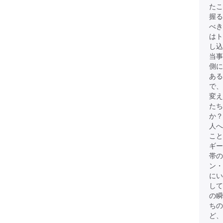
たこ
握る
べき
は
し込
当事
側に
ある
で、
変
たち
か？
人へ
こと
ギー
帯
ン・
にい
して
の瞬
ちの
ど、