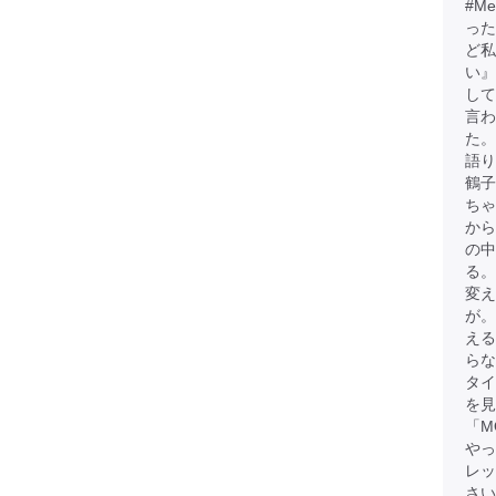
#M
った
ど
い』
して
言わ
た。
語
鶴子
ちゃ
から
の中
る。
変え
が
える
らな
タイ
を見
「M
やっ
レッ
さい