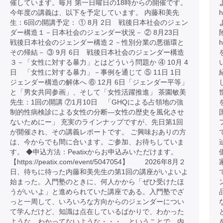
催しています。毎月 第一日曜日の18時からの開催です。
今年度の講義は、以下を予定しています。 内藤和美先
h
生：6回の開講予定： ① 8月 2日 戦後日本社会のジェン
ダー構造１－日本社会のジェンダー状況－ ② 8月23日
戦後日本社会のジェンダー構造２－性別分業の悪循環と
h
その帰結－ ③ 9月 6日 戦後日本社会のジェンダー構造
３－「女性に対する暴力」とはどういう問題か ④ 10月 4
日 「女性に対する暴力」－事例を通じて ⑤ 11日 1日
ジェンダー構造の解体へ ⑥ 12月 6日「ジェンダー平等」
と「男女共同参画」、そして「女性活躍推進」 茶園敏美
先生：1回の開講 ⑦1月10日 「GHQによる占領地の強
制的性病検診による女性の分断―女性の歴史を風化させ
ないためにー」 充実のラインナップですが、先日第1回
が開催され、その講義レポートです。 ご興味おありの方
は、今からでも間に合います。ご参加、お待ちしていま
す。 ◆申込方法：Peatixからお申込みいただけます。
【https://peatix.com/event/5047054】 2026年8月２
日、待ちに待った内藤和美先生の第1回の講座がいよいよ
始まった。入門塾のときに、何人かから「ぜひ受けたほ
うがいいよ」と進められていた講座である。入門塾でざ
っと一周して、いろいろな方向からのジェンダーについ
て学んだけど、知識は点在しているばかりで、わかった
ような、わかってないような・・・。ということで、内