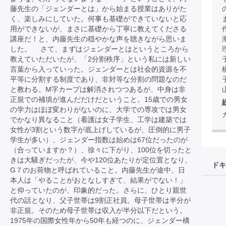
藤先生の「ジェンダーとは」から始まる授業はありがた
く、楽しみにしていた。何事も基礎ができていないと応
用ができないが、まさに基礎から丁寧に教えてくださる
講座だ！と、内藤先生の穏やかな声を聴きながら思いま
した。 さて、まずはジェンダーとはというところから
教えていただいたが、「2分割秩序」という私には新しい
言葉から入っていった。ジェンダーとは社会的資源を不
平等に分割する制度であり、非対等な分割の問題なのだ
と教わる。M字カーブは解消されつつあるが、中身は非
正規での補填が進んだだけだということ。15歳での男女
の学力はほぼ変わりがないのに、大学での専攻では男女
でかなり異なること（看護は女子学生、工学は建築では
女性が3割という数字が底上げしているが、圧倒的に男子
学生が多い）、ジェンダー指数は始めは67位だったのが
（合っていますか？）、徐々に下がり、100位を切ったと
きは大騒ぎだったが、今や120位あたりが定位置となり、
ドキ
G７のお荷物と呼ばれていること。内藤先生が途中、日
本人は「やることがおとなしすぎて、結果がでない！」
と仰っていたのが、印象的だった。さらに、ひとり親世
代の話となり、父子世帯は9割正社員。母子世帯は半分が
非正規。そのため母子世帯は収入が半分以下だという。
1975年の国際女性年から50年も経つのに、ジェンダー構