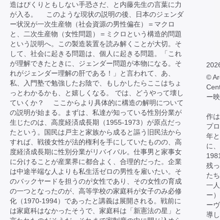
造はぴくりともしない手恐さだ、と内藤先生の言葉に力
が入る。 このような現状の説明の後、日本のジェンダ
ー状況が一次生産物（社会資源の男性偏在）＝マクロ
と、二次生産物（女性問題）＝ミクロという構造的問題
という説明へ。この製造装置を読み解くことが大切。そ
して、社会に起きる問題は、個人に起きる問題。「これ
が理解できたときに、ジェンダー問題が本物になる。そ
202
れがジェンダー理解の肝である！」と言われて、あ、
© Ar
私、入門塾で勉強したお陰で、もしかしたらここはちょ
Cen
っとわかるかも、と嬉しくなる。 では、どうやって壊し
ー映
ていくか？ ここからより具体的に構造の解明について
の説明が始まる。まずは、私達が知っている性別分業が
作は
生じたのは、高度経済成長期（1955-1973）が原点だっ
プロ
たという。国民は戸主と家族から成ると謳う旧民法から
年と
すれば、戦後女性が法的権利を手にしていたものの、高
に、
度経済成長期に性別分業がリバイバル。仕事男と家事女
19
に分けることが産業界に都合よく、合理的だった。企業
残っ
は中途半端な人よりも私生活ゼロの男性を雇いたい。そ
たち
のバックヤードを担うのが女性であり、その女性の育成
一人
の一つとなったのが、高等学校の家庭科が女子のみ必修
ー）
化（1970-1994）であったと講義は展開される。戦前に
ーヴ
は家庭科はなかったそうで、家庭科は「新憲法の星」と
導し