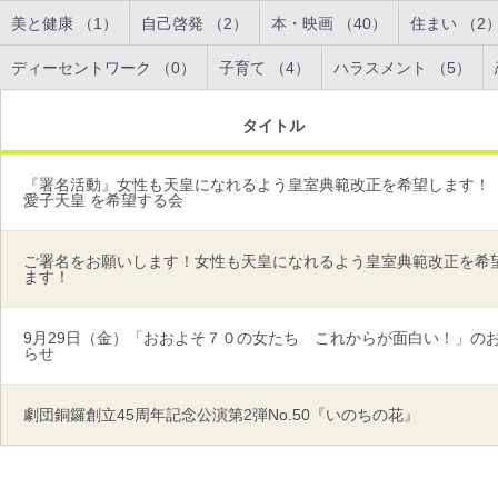
美と健康 （1）
自己啓発 （2）
本・映画 （40）
住まい （2
ディーセントワーク （0）
子育て （4）
ハラスメント （5）
タイトル
『署名活動』女性も天皇になれるよう皇室典範改正を希望します！
愛子天皇 を希望する会
ご署名をお願いします！女性も天皇になれるよう皇室典範改正を希
ます！
9月29日（金）「おおよそ７０の女たち これからが面白い！」の
らせ
劇団銅鑼創立45周年記念公演第2弾No.50『いのちの花』