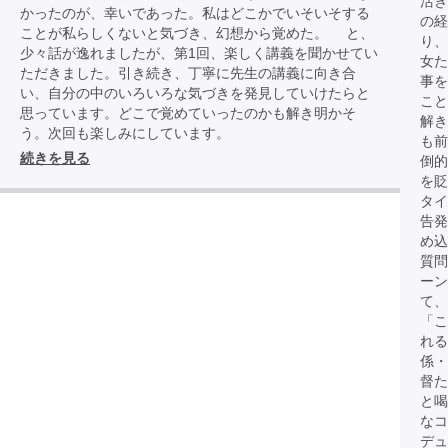
活き
かったのが、幸いであった。私はどこかでいそいそする
の経
ことが私らしくないと気づき、幻想から覚めた。 と、
り、
少々話が逸れましたが、第1回、楽しく講義を聞かせてい
女
ただきました。引き続き、丁寧に先生の講義に向き合
事を
い、自分の中のいろいろな気づきを発見していけたらと
こと
思っています。どこで覚めていったのかも解き明かそ
解き
う。次回も楽しみにしています。
も前
続きを見る
倒的
を貶
タイ
告発
め込
質問
ーン
て、
「こ
れる
係・
督た
と
なコ
デュ