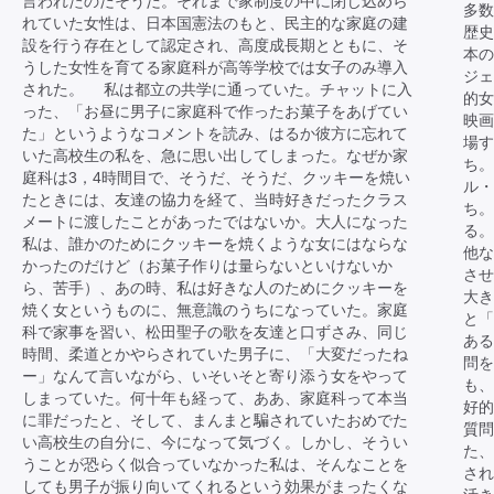
言われたのだそうだ。それまで家制度の中に閉じ込めら
多数
れていた女性は、日本国憲法のもと、民主的な家庭の建
歴史
設を行う存在として認定され、高度成長期とともに、そ
本
うした女性を育てる家庭科が高等学校では女子のみ導入
ジェ
された。 私は都立の共学に通っていた。チャットに入
的女
った、「お昼に男子に家庭科で作ったお菓子をあげてい
映画
た」というようなコメントを読み、はるか彼方に忘れて
場す
いた高校生の私を、急に思い出してしまった。なぜか家
ち。
庭科は3，4時間目で、そうだ、そうだ、クッキーを焼い
ル・
たときには、友達の協力を経て、当時好きだったクラス
ち。
メートに渡したことがあったではないか。大人になった
る。
私は、誰かのためにクッキーを焼くような女にはならな
他な
かったのだけど（お菓子作りは量らないといけないか
させ
ら、苦手）、あの時、私は好きな人のためにクッキーを
大き
焼く女というものに、無意識のうちになっていた。家庭
と「
科で家事を習い、松田聖子の歌を友達と口ずさみ、同じ
あ
時間、柔道とかやらされていた男子に、「大変だったね
問を
ー」なんて言いながら、いそいそと寄り添う女をやって
も、
しまっていた。何十年も経って、ああ、家庭科って本当
好
に罪だったと、そして、まんまと騙されていたおめでた
質問
い高校生の自分に、今になって気づく。しかし、そうい
た、
うことが恐らく似合っていなかった私は、そんなことを
され
しても男子が振り向いてくれるという効果がまったくな