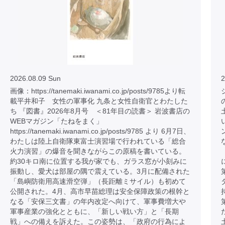
2026.08.09 Sun
2
画像：https://tanemaki.iwanami.co.jp/posts/9785より転
載平井和子 女性の軍事化 九条と女性自衛官とわたした
ち 『図書』2026年8月号 ＜81年目の読書＞ 岩波書店の
WEBマガジン「たねをまく」
https://tanemaki.iwanami.co.jp/posts/9785 より 6月7日、
わたしは陸上自衛隊東富士演習場で行われている「総合
火力演習」の爆音を聞きながらこの原稿を書いている。
約30キロ南に位置する我が家でも、ガラス窓が小刻みに
振動し、愛犬は部屋の隅で震えている。3月に配備された
「島嶼防衛用高速滑空弾」（長距離ミサイル）も初めて
公開された。4月、高市早苗総理は安全保障政策の根幹と
なる「安保三文書」の年内改定へ向けて、軍事費増大や
軍事産業の強化とともに、「新しい戦い方」と「長期
戦」への備えを訴えた。この姿勢は、「政府の行為によ