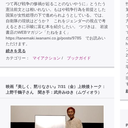
つて再び戦争の惨禍が起ることのないやうに」とうたう
憲法前文とは相いれない。もはや戦争行為を前提とした
国策が女性総理の下で進められようとしている。では、
自衛隊の現状はどうか？ これをジェンダーの視点で考
えるときに示唆に富む本を紹介したい。 つづきは、 岩波
書店のWEBマガジン「たねをまく」
https://tanemaki.iwanami.co.jp/posts/9785 でお読みい
ただけます。
h
続きを見る
カテゴリー：
マイアクション
/
ブックガイド
こ
映画『美しく、黙りなさい』7/31（金）上映後トーク：
上野千鶴子さん 聞き手：武井みゆき（ムヴィオラ）