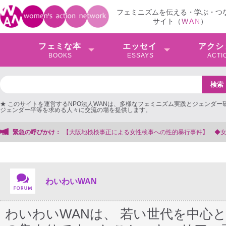
フェミニズムを伝える・学ぶ・つ
サイト（
W
A
N
）
フェミな本
エッセイ
アクシ
BOOKS
ESSAYS
ACTI
★ このサイトを運営するNPO法人WANは、多様なフェミニズム実践とジェンダー
ジェンダー平等を求める人々に交流の場を提供します。
性検事への性的暴行事件】 ◆女性検事を支援する会事務局
緊急の呼びかけ：
わいわいWAN
わいわいWANは、 若い世代を中心