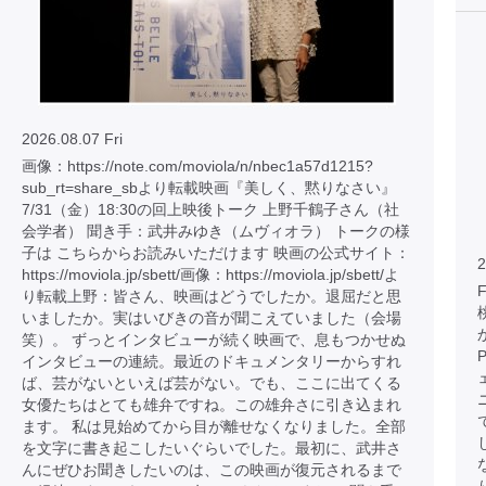
2026.08.07 Fri
画像：https://note.com/moviola/n/nbec1a57d1215?
sub_rt=share_sbより転載映画『美しく、黙りなさい』
7/31（金）18:30の回上映後トーク 上野千鶴子さん（社
会学者） 聞き手：武井みゆき（ムヴィオラ） トークの様
子は こちらからお読みいただけます 映画の公式サイト：
2
https://moviola.jp/sbett/画像：https://moviola.jp/sbett/よ
り転載上野：皆さん、映画はどうでしたか。退屈だと思
いましたか。実はいびきの音が聞こえていました（会場
笑）。 ずっとインタビューが続く映画で、息もつかせぬ
インタビューの連続。最近のドキュメンタリーからすれ
ば、芸がないといえば芸がない。でも、ここに出てくる
女優たちはとても雄弁ですね。この雄弁さに引き込まれ
ます。 私は見始めてから目が離せなくなりました。全部
を文字に書き起こしたいぐらいでした。最初に、武井さ
んにぜひお聞きしたいのは、この映画が復元されるまで