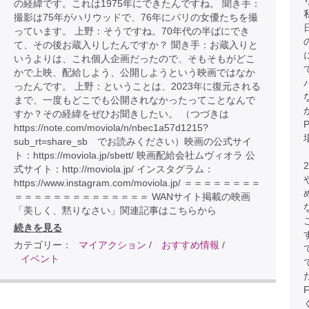
の経緯です。これは1975年にできたんですね。 聞き手：
撮影は75年がハリウッドで、76年にパリの女優たちを撮
っています。 上野：そうですね。70年代の半ばにでき
て、その後お蔵入りしたんですか？ 聞き手：お蔵入りと
いうよりは、これ個人企画だったので、そもそもがどこ
かで上映、配給しよう、公開しようという映画ではなか
ったんです。 上野：ということは、2023年に復元される
まで、一度もどこでも公開されなかったってことなんで
すか？その経緯をぜひお聞きしたい。 （つづきは
https://note.com/moviola/n/nbec1a57d1215?
sub_rt=share_sb でお読みください）映画の公式サイ
ト：https://moviola.jp/sbett/ 映画配給会社ムヴィオラ 公
式サイト：http://moviola.jp/ インスタグラム：
https://www.instagram.com/moviola.jp/ ＝＝＝＝＝＝＝＝
＝＝＝＝＝＝＝＝＝＝＝＝＝＝ WANサイト掲載の映画
「美しく、黙りなさい」関連記事はこちらから
続きを見る
カテゴリー：
マイアクション
/
おすすめ情報
/
イベント