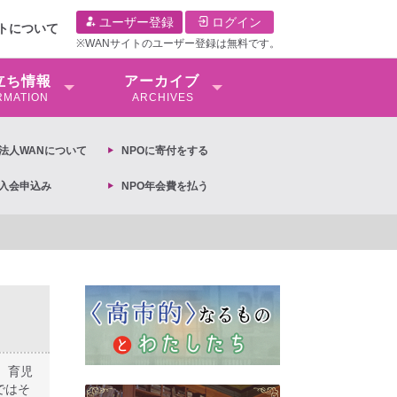
ユーザー登録
ログイン
イトについて
※WANサイトのユーザー登録は無料です。
⽴ち情報
アーカイブ
RMATION
ARCHIVES
O法⼈WANについて
NPOに寄付をする
O入会申込み
NPO年会費を払う
文 ◆女性差別撤廃条約実現アクション 亀永能布子
、育児
ではそ