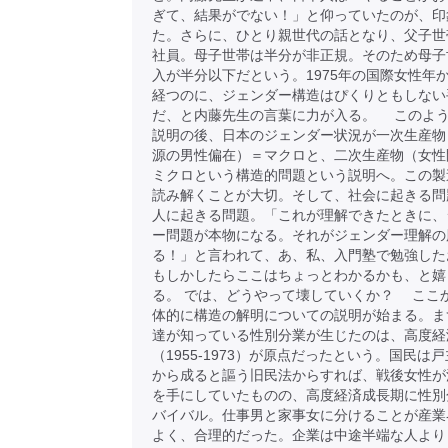
ぎて、結果がでない！」と仰っていたのが、印
た。さらに、ひとり親世代の話となり、父子世
社員。母子世帯は半分が非正規。そのため母子
入が半分以下だという。1975年の国際女性年か
経つのに、ジェンダー構造はぴくりともしない
だ、と内藤先生の言葉に力が入る。 このよ
説明の後、日本のジェンダー状況が一次生産物
源の男性偏在）＝マクロと、二次生産物（女性
ミクロという構造的問題という説明へ。この製
読み解くことが大切。そして、社会に起きる問
人に起きる問題。「これが理解できたときに、
ー問題が本物になる。それがジェンダー理解の
る！」と言われて、あ、私、入門塾で勉強した
もしかしたらここはちょっとわかるかも、と嬉
る。 では、どうやって壊していくか？ ここ
体的に構造の解明についての説明が始まる。ま
達が知っている性別分業が生じたのは、高度経
（1955-1973）が原点だったという。国民は
から成ると謳う旧民法からすれば、戦後女性が
を手にしていたものの、高度経済成長期に性別
バイバル。仕事男と家事女に分けることが産業
よく、合理的だった。企業は中途半端な人より