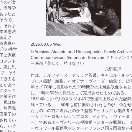
うのが女
、高等学
であったと
そうで、
。それま
本国憲法
認定さ
る家庭科
2026.08.05 Wed
都立の共学
© Archives Atalante and Roussopoulos Family Archives
子に家庭
Centre audiovisuel Simone de Beauvoir ドキュメン
コメント
ー映画「美しく、黙りなさい」
、急に思
永野眞理 
目で、そう
作は、デルフィーヌ・セリッグ監督、キャロル・ルッ
の協力を
プロス撮影・編集、イオアナ・ヴィーダー編集で、197
とがあっ
年と1976年に撮影された20時間分の未編集映像をもと
にクッキ
に、1時間50分の作品として完成させたものである。
お菓子作
1981年にはパリのスタジオ43で数週間上映された記録
、私は好
残っている。 50年も前に撮影されたものが、今なぜ
、無意識
たちの目の前に現れたのか？監督のセリッグも創設者
田聖子の
一人（キャロル・ルッソプロス、イオアナ・ヴィーダ
されてい
ー）であるボーヴォワール視聴覚センターが収蔵し、
ら、いそ
ーヴォワール視聴覚センターとフランス国立図書館が
年も経っ