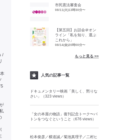
市民憲法審査会
08/11(火)13時30分〜
【第五回】お話会＠オン
ライン「私を知り、選ぶ
これから」
08/14(金)20時00分〜
 /
もっと見る >>
タリ
本
人気の記事一覧
ソ
5
ドキュメンタリー映画「美しく、黙りな
さい」（323 views）
が
私
「女の本屋の物語」復刊記念トーク〜バ
の
トンをつなぐということ（676 views）
ボ
主
松本俊彦／横道誠／菊池真理子／二村ヒ