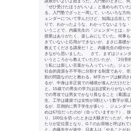
講座がいよいよ始まった。入門塾のときに、何
「ぜひ受けたほうがいいよ」と進められていた
る。入門塾でざっと一周して、いろいろな方向
ェンダーについて学んだけど、知識は点在して
りで、わかったような、わかってないような・
いうことで、内藤先生の「ジェンダーとは」か
授業はありがたく、楽しみにしていた。何事も
きていないと応用ができないが、まさに基礎か
教えてくださる講座だ！と、内藤先生の穏やか
きながら思いました。 さて、まずはジェン
いうところから教えていただいたが、「2分割
う私には新しい言葉から入っていった。ジェン
社会的資源を不平等に分割する制度であり、非
割の問題なのだと教わる。M字カーブは解消さ
るが、中身は非正規での補填が進んだだけだと
と。15歳での男女の学力はほぼ変わりがない
での専攻では男女でかなり異なること（看護は
生、工学は建築では女性が3割という数字が底
るが、圧倒的に男子学生が多い）、ジェンダー
めは67位だったのが（合っていますか？）、
り、100位を切ったときは大騒ぎだったが、今や
たりが定位置となり、G７のお荷物と呼ばれて
と。内藤先生が途中、日本人は「やることがお