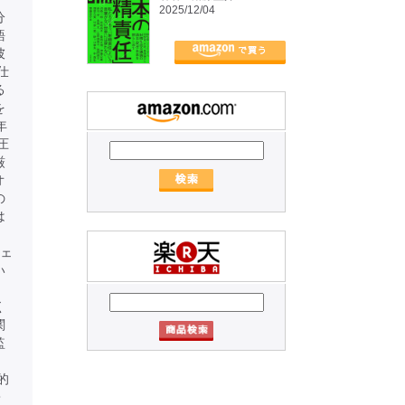
2025/12/04
分
語
彼
仕
る
を
年
圧
厳
オ
の
は
。
ジェ
い
く
関
監
」
的
・