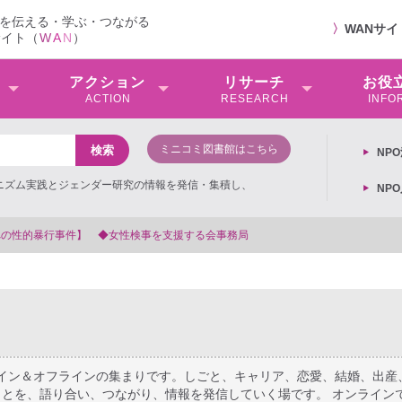
を伝える・学ぶ・つながる
〉
WANサ
サイト（
W
A
N
）
アクション
リサーチ
お役
ACTION
RESEARCH
INFO
ミニコミ図書館はこちら
NP
ミニズム実践とジェンダー研究の情報を発信・集積し、
NP
【抗議文】2026年3月13日第6次男女共同参画基本計画の閣議決定への抗議
ライン＆オフラインの集まりです。しごと、キャリア、恋愛、結婚、出産
とを、語り合い、つながり、情報を発信していく場です。 オンライン