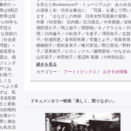
象的だっ
を控えたBunkamuraザ・ミュージアムが、あらゆ
帯は9割正
の渦巻く街・渋谷を舞台に、「写真」を通じて問い
世帯は収
ます。『まなざしの奇跡 日本女性写真家の冒険』
ら50年も
作家（50音順） 石内都／石川真生／今井壽惠／岩
手恐さ
潮田登久子／岡上淑子／岡部桃／オノデラユキ／片
うな現状の
理／川内倫子／小松浩子／今道子／澤田知子／志賀
（社会資
子／杉浦邦恵／多和田有希／常盤とよ子／長島有里
問題）＝
楢橋朝子／西村多美子／蜷川実花／野口里佳／野村
造装置を
子／原美樹子／ヒロミックス／藤岡亜弥／やなぎみ
題は、個
山沢栄子／米田知子／渡辺眸 島隆（※特別出品）
ジェンダ
続きを見る
肝であ
カテゴリー：
アートトピックス
/
おすすめ情報
お陰で、
しくな
からより具
ずは、私
済成長期
ドキュメンタリー映画「美しく、黙りなさい」
戸主と家族
法的権利
分業がリ
界に都合
も私生活