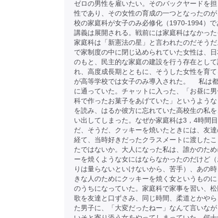
ゼロの男性を雇いたい。そのバックヤードを担
性であり、その女性の育成の一つとなったのが
校の家庭科が女子のみ必修化（1970-1994）
講義は展開される。戦前には家庭科はなかった
家庭科は「新憲法の星」と言われたのだそうだ
で家制度の中に閉じ込められていた女性は、日
のもと、民主的な家庭の建設を行う存在として
れ、高度成長期とともに、そうした女性を育て
が高等学校では女子のみ導入された。 私は
に通っていた。チャットに入った、「お昼に男
科で作ったお菓子をあげていた」というような
を読み、はるか彼方に忘れていた高校生の私を
い出してしまった。なぜか家庭科は3，4時間
だ、そうだ、クッキーを焼いたときには、友達
経て、当時好きだったクラスメートに渡したこ
たではないか。大人になった私は、誰かのため
ーを焼くような女にはならなかったのだけど（
りは量らないといけないから、苦手）、あの時
きな人のためにクッキーを焼く女というものに
のうちになっていた。家庭科で家事を習い、松
歌を友達と口ずさみ、同じ時間、柔道とかやら
た男子に、「大変だったねー」なんて言いなが
いそと寄り添う女をやってしまっていた。何十