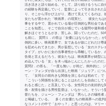
活き活きと語り始める。そして、語り続けるうちに自
の経験を再定義していく。監督によって引き出された
り、そこから浮かび上がり、透けて見えてくるのは、
女たちが置かれた「映画界」の現実だ。 彼女たちは
事をする中で、置かれている場が圧倒的な男社会であ
ことを知悉し、そこで自分が感じている疑問や違和感
解きほぐそうともがき、苦しみ、闘っていたのだ。50
も前に。 質問１．の答は「女優にはならなかった」が
倒的に多い。映画業界で、女であるが故にどれだけ尊
を貶められてきたか、男が妄想している「女のステレ
タイプ」がいかに女の当事者性から乖離しているか、
告発と言えるだろう。彼女たちは、映画業界が鋳型に
め込んでいる「女」を木っ端みじんにしたかったのだ
質問2．の答も、「一度も無い」が殆ど。例外的に、
ーン・フォンダが自ら出演した映画「ジュリア」につ
て、「女同士の前向きな関係を演じるのは初めて」で
「こういう関係性を演じることはわたしを自由にして
れると感じた」と言及している。女性同士の友好的な
係・友情を描ける男性監督は、いなかった。そういう
督たちを、ジェーン・フォンダは「男らしさの犠牲者
と喝破している。 多くの女優たちの映画界への批判
なコメントの中で「おやっ？」と思ったのは、マリー