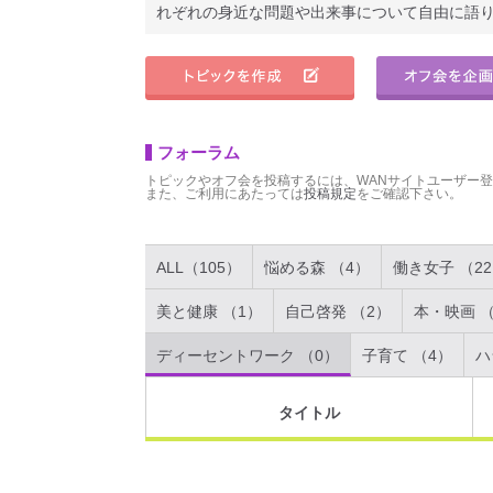
れぞれの身近な問題や出来事について自由に語
フォーラム
トピックやオフ会を投稿するには、WANサイトユーザー
また、ご利用にあたっては
投稿規定
をご確認下さい。
ALL（105）
悩める森 （4）
働き女子 （2
美と健康 （1）
自己啓発 （2）
本・映画 （
ディーセントワーク （0）
子育て （4）
ハ
タイトル