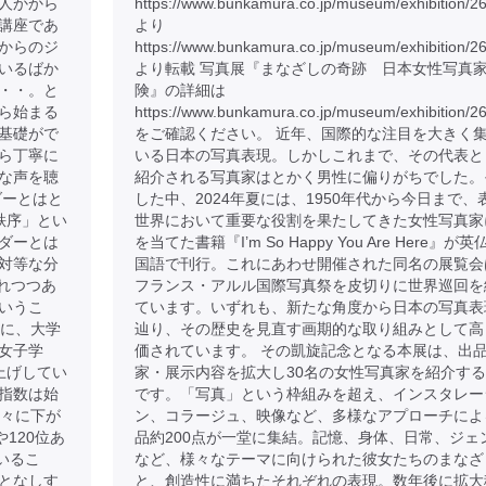
人かから
https://www.bunkamura.co.jp/museum/exhibition/2
講座であ
より
からのジ
https://www.bunkamura.co.jp/museum/exhibition/2
いるばか
より転載 写真展『まなざしの奇跡 日本女性写真
・・。と
険』の詳細は
ら始まる
https://www.bunkamura.co.jp/museum/exhibition/26
基礎がで
をご確認ください。 近年、国際的な注目を大きく
ら丁寧に
いる日本の写真表現。しかしこれまで、その代表と
な声を聴
紹介される写真家はとかく男性に偏りがちでした。
ダーとはと
した中、2024年夏には、1950年代から今日まで、
秩序」とい
世界において重要な役割を果たしてきた女性写真家
ダーとは
を当てた書籍『I’m So Happy You Are Here』が英
対等な分
国語で刊行。これにあわせ開催された同名の展覧会
れつつあ
フランス・アルル国際写真祭を皮切りに世界巡回を
いうこ
ています。いずれも、新たな角度から日本の写真表
のに、大学
辿り、その歴史を見直す画期的な取り組みとして高
女子学
価されています。 その凱旋記念となる本展は、出
上げしてい
家・展示内容を拡大し30名の女性写真家を紹介す
指数は始
です。「写真」という枠組みを超え、インスタレー
徐々に下が
ン、コラージュ、映像など、多様なアプローチによ
120位あ
品約200点が一堂に集結。記憶、身体、日常、ジェ
いるこ
など、様々なテーマに向けられた彼女たちのまなざ
となしす
と、創造性に満ちたそれぞれの表現。数年後に拡大