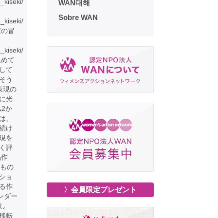
6_kiseki/
WAN대해
Sobre WAN
6_kiseki/
家の冒
_kiseki/
集めて
して
そう
表現の
に光
仏2か
は、
続け
現を
く評
品作
るもの
ショ
る作
〉会員限定プレゼント
ンダー
し
移転