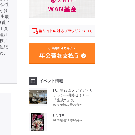
る個性
かけ
 出展
根愛／
山真
理江
枝／
佐紀
わ／
イベント情報
FCT第27回メディア・リ
テラシー研修セミナー
『生成AI』の
08/07(金)10時00分〜
UNITE
08/09(日)16時30分〜