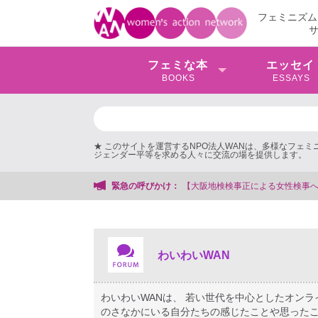
フェミニズム
フェミな本
エッセイ
BOOKS
ESSAYS
★ このサイトを運営するNPO法人WANは、多様なフェ
ジェンダー平等を求める人々に交流の場を提供します。
緊急の呼びかけ：
わいわいWAN
わいわいWANは、 若い世代を中心としたオン
のさなかにいる自分たちの感じたことや思ったこ