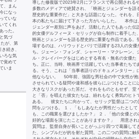
導した修復版で2023年2月にフランスで再公開される
て、まん
多数のメディアで絶賛され、「映画とジェンダーを語
今になっ
歴史的な重要作だ」と大きな話題になった。それを、
っていな
本の私たちに届けて下さった方がいらした。 本作は
いてくれ
ジェンダー差別に声をあげ、活動した人でもあった伝
あった。
的女優デルフィーヌ・セリッグが自ら制作に着手した
と気づ
映画とジェンダーを語る歴史的に重要な作品である。
したが、第
場するのは、ハリウッドとパリで活躍する23人の女優
引き続き、
ち。ジェーン・フォンダ、シャーリー・マクレーン、
いろな気
ル・クレイバーグをはじめとする有名・無名の女優た
で覚めて
ち。正に、当時、映画界で活躍していた当事者たちで
ていま
る。そう、これは「当事者語りのドキュメンタリー」
他ならない。 50年前、強固な男社会の中で女性が抱
させられている疑問や違和感を彼らにぶつけることに
大きなリスクがあった筈だ。それをものともせず、堂
と「否」を唱えた彼女たちは、紛れもなく勇気のヒト
ある。 彼女たちに向かって、セリッグ監督は二つの
問をぶつける。 １．「もしあなたが男性だったとして
も、この職業を選びましたか？」 ２．「他の女優との
好的な場面を演じたことがありますか？」 用意され
質問は、監督自身が長いことがっぷり四つで葛藤して
た、シンプルだが的を射た質問。この二つの質問に触
された彼女たちは、それぞれが自分の経験から自由に