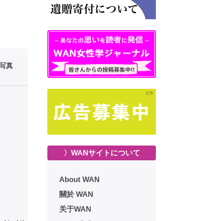
性写真
〉WANサイトについて
About WAN
關於 WAN
关于WAN