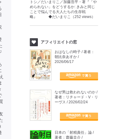
や
トシ／だいまりこ／加藤浩平・著『「や
められない」をどうするか: きみと同じ
る
ことで悩んでる大人たちの生存戦
日
略』 ◆だいまりこ（252 views）
、
説
、
登
アフィリエイトの窓
た
ジ
おはなしの時子 / 著者：
朝比奈あすか /
2026/06/17
あ
に
え
は
々
なぜ男は救われないのか /
で
著者：リチャード・V・リ
質
ーヴス / 2026/02/24
友
た
き
発
日本の「射精責任」論 /
著者：齋藤圭介 /
、