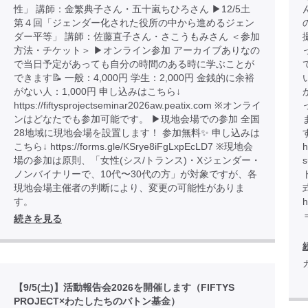
性」 講師：金繁典子さん・五十嵐ちひろさん ▶︎12/5土
第４回「ジェンダー化された役所の中から進めるジェン
ダー平等」 講師：佐藤直子さん・さこうもみさん ＜参加
方法・チケット＞ ▶︎オンライン参加 アーカイブありなの
で当日予定があっても自分の時間のある時に学ぶことが
できます📝 一般：4,000円 学生：2,000円 金銭的に余裕
がない人：1,000円 申し込みはこちら↓
https://fiftysprojectseminar2026aw.peatix.com ※オンライ
ンはどなたでも参加可能です。 ▶︎現地会場での参加 全国
28地域に現地会場を設置します！ 参加無料✨ 申し込みは
こちら↓ https://forms.gle/KSrye8iFgLxpEcLD7 ※現地会
h
場の参加は原則、「女性(シス/トランス)・Xジェンダー・
ノンバイナリーで、10代〜30代の方」が対象ですが、各
現地会場主催者の判断により、変更の可能性がありま
す。
h
続きを見る
【9/5(土)】活動報告会2026を開催します（FIFTYS
PROJECT×わたしたちのバトン基金）