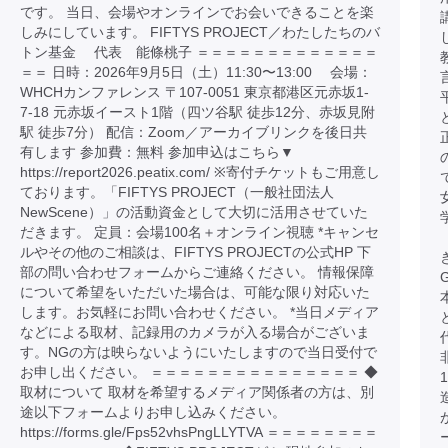
です。 当日、会場やオンラインでお会いできることを楽
しみにしています。 FIFTYS PROJECT／わたしたちのバ
トン基金 代表 能條桃子 ＝＝＝＝＝＝＝＝＝＝＝＝＝
＝＝ 日時：2026年9月5日（土）11:30〜13:00 会場：
WHCHカンファレンス 〒107-0051 東京都港区元赤坂1-
7-18 元赤坂イースト1階（四ツ谷駅 徒歩12分、赤坂見附
駅 徒歩7分） 配信：Zoom／アーカイブリンクを後日共
有します 参加費：無料 参加申込はこちら▼
https://report2026.peatix.com/ ※寄付チケットもご用意し
ております。「FIFTYS PROJECT（一般社団法人
NewScene）」の活動資金として大切に活用させていた
だきます。 定員：会場100名＋オンライン視聴 *キャンセ
ルやその他のご相談は、FIFTYS PROJECTの公式HP 下
部の問い合わせフォームからご連絡ください。 情報保障
について希望をいただいた場合は、可能な限り対応いた
します。お気軽にお問い合わせください。 *当日メディア
などによる取材、記録用のカメラが入る場合がございま
す。NGの方は映らないようにいたしますので当日受付で
お申し出ください。 ＝＝＝＝＝＝＝＝＝＝＝＝＝＝＝ ◆
取材について 取材を希望するメディア関係者の方は、別
途以下フォームよりお申し込みください。
https://forms.gle/Fps52vhsPngLLYTVA ＝＝＝＝＝＝＝＝