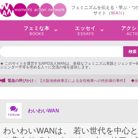
フェミニズムを伝える・学ぶ・つ
サイト（
W
A
N
）
フェミな本
エッセイ
アクシ
BOOKS
ESSAYS
ACTI
★ このサイトを運営するNPO法人WANは、多様なフェミニズム実践とジェンダー
ジェンダー平等を求める人々に交流の場を提供します。
会事務局
緊急の呼びかけ：
わいわいWAN
わいわいWANは、 若い世代を中心