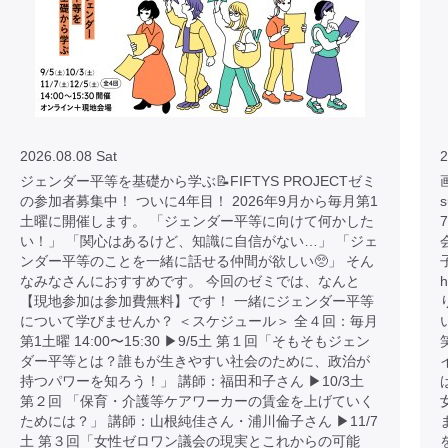
2026.08.08 Sat
2
ジェンダー平等を基礎から学ぶ📝FIFTYS PROJECTゼミ
画
の参加者募集中！ ついに4年目！ 2026年9月から毎月第1
土曜に開催します。 「ジェンダー平等に向けて何かした
い！」 「関心はあるけど、知識に自信がない…」 「ジェ
ンダー平等のことを一緒に話せる仲間が欲しい🥺」 そん
なみなさんにおすすめです。 今回のゼミでは、なんと
h
【現地参加は参加費無料】です！ 一緒にジェンダー平等
について学びませんか？ ＜スケジュール＞ 全４回：毎月
第1土曜 14:00〜15:30 ▶︎9/5土 第１回「そもそもジェン
ダー平等とは？誰もが生きやすい社会のために、政治が
持つパワーを知ろう！」 講師：福田和子さん ▶︎10/3土
第２回 「保育・介護等ケアワーカーの賃金を上げていく
ためには？」 講師：山根純佳さん・浦川倫子さん ▶︎11/7
土 第３回「女性ゼロワン議会の現実とこれからの可能