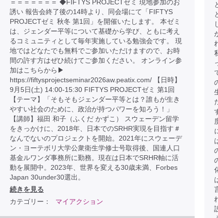
＝＝＝＝＝＝＝ ◆FIFTYS PROJECTゼミ 現地参加のお
誘い 報告会終了後の14時より、同会場にて「FIFTYS
PROJECTゼミ 秋冬 第1回」を開催いたします。 本ゼミ
は、ジェンダー平等について基礎から学び、ともに考え
るコミュニティとして毎年実施している勉強会です。 現
地ではどなたでも無料でご参加いただけますので、お時
間の許す方はぜひ続けてご参加ください。 オンライン参
加はこちらから▶︎
https://fiftysprojectseminar2026aw.peatix.com/ 【日時】
9月5日(土) 14:00-15:30 FIFTYS PROJECTゼミ 第1回
【テーマ】「そもそもジェンダー平等とは？誰もが生き
やすい社会のために、政治が持つパワーを知ろう！」
【講師】福田 和子（ふくだ かずこ） スウェーデン留学
をきっかけに、2018年、日本でのSRHR実現を目指す＃
なんでないのプロジェクトを開始。2021年にスウェーデ
ン・ヨーテボリ大学公衆衛生学修士号取得後、国連人口
基金ルワンダ事務所に勤務。現在は日本でSRHR軸に活
動を展開中。2023年、世界を変える30歳未満、Forbes
Japan 30under30選出。
続きを見る
カテゴリー：
マイアクション