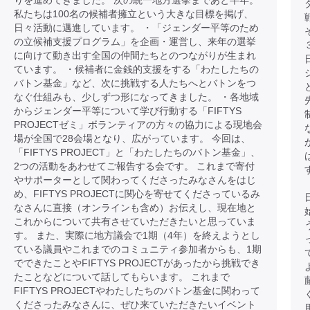
りを進めてきました。 次の統一地方選挙まであと半年。
私たちは100名の候補者擁立という大きな目標を掲げ、
日々活動に邁進しています。 ・「ジェンダー平等のため
の立候補支援プログラム」を企画・運営し、来年の選挙
に向けて動き出す全国の仲間たちとのつながりが生まれ
ています。 ・候補者に金銭的支援をする「わたしたちの
バトン基金」など、次に挑戦する人たちへとバトンをつ
なぐ仕組みも、少しずつ形になってきました。 ・各地域
からジェンダー平等について学び行動する「FIFTYS
PROJECTゼミ」ボランティアの方々の協力による現地会
場が全国で28会場となり、広がっています。 今回は、
「FIFTYS PROJECT」と「わたしたちのバトン基金」、
2つの活動をあわせてご報告する会です。 これまで寄付
やサポーターとして関わってくださったみなさんをはじ
め、FIFTYS PROJECTに関心を寄せてくださっているみ
なさんに直接（オンラインも含め）お伝えし、現在地と
これからについて共有させていただきたいと思っていま
す。 また、実際に地方議会で1期（4年）を終えようとし
ている議員やこれまでのコミュニティ参加者からも、1期
でできたことやFIFTYS PROJECTがあったから挑戦でき
たことなどについて話してもらいます。 これまで
FIFTYS PROJECTやわたしたちのバトン基金に関わって
くださったみなさんに、ぜひ来ていただきたいイベント