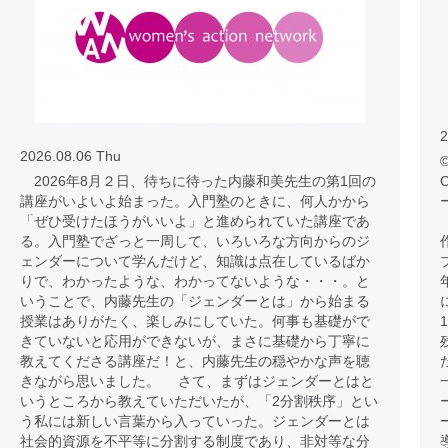
2
2026.08.06 Thu
©
2026年8月２日、待ちに待った内藤和美先生の第1回の
C
講座がいよいよ始まった。入門塾のときに、何人かから
「ぜひ受けたほうがいいよ」と進められていた講座であ
る。入門塾でざっと一周して、いろいろな方向からのジ
ェンダーについて学んだけど、知識は点在しているばか
りで、わかったような、わかってないような・・・。と
いうことで、内藤先生の「ジェンダーとは」から始まる
授業はありがたく、楽しみにしていた。何事も基礎がで
きていないと応用ができないが、まさに基礎から丁寧に
教えてくださる講座だ！と、内藤先生の穏やかな声を聴
きながら思いました。 さて、まずはジェンダーとはと
いうところから教えていただいたが、「2分割秩序」とい
う私には新しい言葉から入っていった。ジェンダーとは
社会的資源を不平等に分割する制度であり、非対等な分