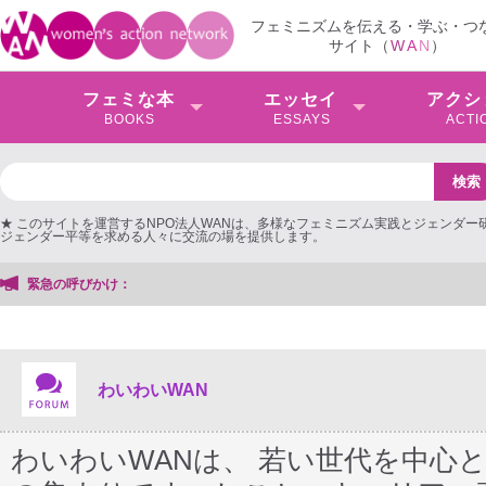
フェミニズムを伝える・学ぶ・つ
サイト（
W
A
N
）
フェミな本
エッセイ
アクシ
BOOKS
ESSAYS
ACTI
★ このサイトを運営するNPO法人WANは、多様なフェミニズム実践とジェンダー
ジェンダー平等を求める人々に交流の場を提供します。
緊急の呼びかけ：
わいわいWAN
わいわいWANは、 若い世代を中心