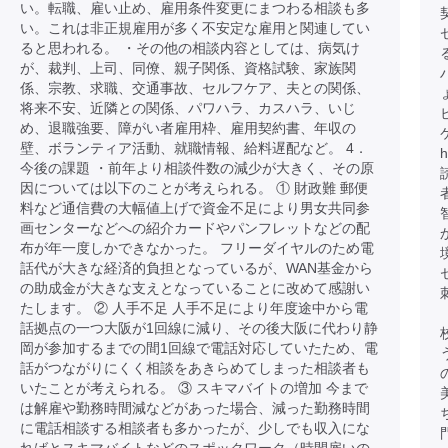
い。転職、雇い止め、雇用条件変更にまつわる相談も多
い。これは非正規雇用が多く不安定な雇用と関連してい
ると思われる。 ・その他の相談内容としては、病気け
が、裁判、上司、同僚、親子関係、資格試験、家族関
ハ
係、宗教、求職、交通事故、セルフケア、夫との関係、
将来不安、近隣との関係、パワハラ、カスハラ、いじ
め、退職強要、障がい者雇用枠、雇用契約書、年収の
壁、ボランティア活動、就職情報、給料遅配など。 4．
h
今後の課題 ・前年より相談件数の減少が大きく、その原
因については以下のことが考えられる。 ① 財政難 郵便
料など通信費の大幅値上げで資金不足により男女共同参
画センターなどへの紹介カードやパンフレットなどの配
布が年一度しかできなかった。 フリーダイヤルのため電
話代が大きな経済的負担となっているが、WAN基金から
の助成金が大きな支えとなっていることに改めて感謝い
たします。 ② 人手不足 人手不足により年度途中から電
話拠点の一つ大阪が1回線に減り、その後大阪に代わり静
岡が参加するまでの間1回線で電話対応していたため、電
話がつながりにくく相談をあきらめてしまった相談者も
いたことが考えられる。 ③ スキマバイトの増加 今まで
は解雇や勤務時間減などがあった場合、減った勤務時間
に電話相談する相談者も多かったが、少しでも収入にな