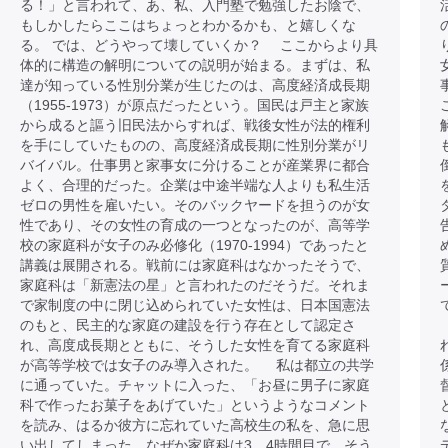
る！」と言われて、あ、私、入門塾で勉強したお陰で、
もしかしたらここはちょっとわかるかも、と嬉しくな
る。 では、どうやって壊していくか？ ここからより具
体的に構造の解明についての説明が始まる。まずは、私
達が知っている性別分業が生じたのは、高度経済成長期
（1955-1973）が原点だったという。国民は戸主と家族
から成ると謳う旧民法からすれば、戦後女性が法的権利
を手にしていたものの、高度経済成長期に性別分業がリ
バイバル。仕事男と家事女に分けることが産業界に都合
よく、合理的だった。企業は中途半端な人よりも私生活
ゼロの男性を雇いたい。そのバックヤードを担うのが女
性であり、その女性の育成の一つとなったのが、高等学
校の家庭科が女子のみ必修化（1970-1994）であったと
講義は展開される。戦前には家庭科はなかったそうで、
家庭科は「新憲法の星」と言われたのだそうだ。それま
で家制度の中に閉じ込められていた女性は、日本国憲法
のもと、民主的な家庭の建設を行う存在として認定さ
れ、高度成長期とともに、そうした女性を育てる家庭科
が高等学校では女子のみ導入された。 私は都立の共学
に通っていた。チャットに入った、「お昼に男子に家庭
科で作ったお菓子をあげていた」というようなコメント
を読み、はるか彼方に忘れていた高校生の私を、急に思
い出してしまった。なぜか家庭科は3，4時間目で、そう