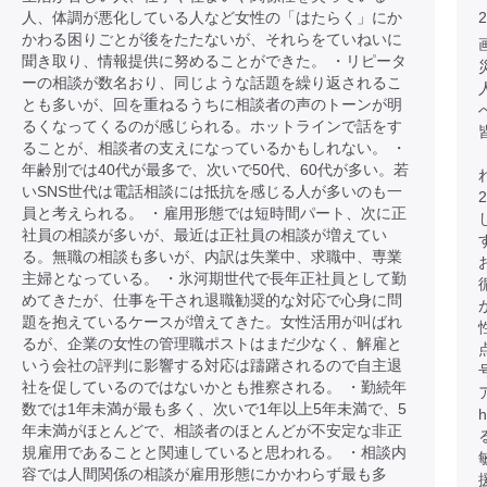
人、体調が悪化している人など女性の「はたらく」にか
2
かわる困りごとが後をたたないが、それらをていねいに
聞き取り、情報提供に努めることができた。 ・リピータ
ーの相談が数名おり、同じような話題を繰り返されるこ
とも多いが、回を重ねるうちに相談者の声のトーンが明
るくなってくるのが感じられる。ホットラインで話をす
ることが、相談者の支えになっているかもしれない。 ・
年齢別では40代が最多で、次いで50代、60代が多い。若
いSNS世代は電話相談には抵抗を感じる人が多いのも一
員と考えられる。 ・雇用形態では短時間パート、次に正
社員の相談が多いが、最近は正社員の相談が増えてい
る。無職の相談も多いが、内訳は失業中、求職中、専業
主婦となっている。 ・氷河期世代で長年正社員として勤
めてきたが、仕事を干され退職勧奨的な対応で心身に問
題を抱えているケースが増えてきた。女性活用が叫ばれ
るが、企業の女性の管理職ポストはまだ少なく、解雇と
いう会社の評判に影響する対応は躊躇されるので自主退
社を促しているのではないかとも推察される。 ・勤続年
数では1年未満が最も多く、次いで1年以上5年未満で、5
h
年未満がほとんどで、相談者のほとんどが不安定な非正
規雇用であることと関連していると思われる。 ・相談内
容では人間関係の相談が雇用形態にかかわらず最も多