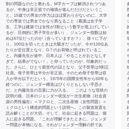
割の問題なのだと教わる。M字カーブは解消されつつあ
るが、中身は非正規での補填が進んだだけだというこ
と。15歳での男女の学力はほぼ変わりがないのに、大学
での専攻では男女でかなり異なること（看護は女子学
生、工学は建築では女性が3割という数字が底上げしてい
るが、圧倒的に男子学生が多い）、ジェンダー指数は始
めは67位だったのが（合っていますか？）、徐々に下が
り、100位を切ったときは大騒ぎだったが、今や120位あ
たりが定位置となり、G７のお荷物と呼ばれているこ
と。内藤先生が途中、日本人は「やることがおとなしす
ぎて、結果がでない！」と仰っていたのが、印象的だっ
た。さらに、ひとり親世代の話となり、父子世帯は9割正
社員。母子世帯は半分が非正規。そのため母子世帯は収
入が半分以下だという。1975年の国際女性年から50年も
経つのに、ジェンダー構造はぴくりともしない手恐さ
だ、と内藤先生の言葉に力が入る。 このような現状の
説明の後、日本のジェンダー状況が一次生産物（社会資
源の男性偏在）＝マクロと、二次生産物（女性問題）＝
ミクロという構造的問題という説明へ。この製造装置を
読み解くことが大切。そして、社会に起きる問題は、個
人に起きる問題。「これが理解できたときに、ジェンダ
ー問題が本物になる。それがジェンダー理解の肝であ