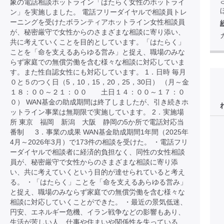
象の電話相談ホットライン「はたらく女性のホットライ
ほ
ン」を実施しました。 電話フリーダイヤルで相談員トレ
ーニングを受けたボランティアホットライン女性相談員
が、秘密厳守で女性からのさまざまな相談に寄り添い、
共に考えていくことを目的としています。「はたらく」
ことを「命を支えるあらゆる営み」と捉え、職場のみな
らず家庭での無償労働を含む様々な相談に対応していま
す。また性自認女性にも対応しています。 1．日時 毎月
０と５のつく日（5，10，15，20，25，30日） （月～金
１８：００～２１：００ 土日１４：００～１７：０
０） WAN基金の助成期間は終了しましたが、引き続きホ
ットライン事業は無期限で実施しています。 2．実施場
所 東京 福岡 新潟 大阪 静岡の5か所で電話対応当
番制 3．事業の成果 WAN基金助成期間1年間（2025年
4月～2026年3月）で173件の相談を受けた。 ・電話フリ
ーダイヤルで相談者に経済的負担なく、同性の女性相談
員が、秘密厳守で女性からのさまざまな相談に寄り添
い、共に考えていくという目的が達せられていると考え
る。 ・「はたらく」ことを「命を支えるあらゆる営み」
と捉え、職場のみならず家庭での無償労働を含む様々な
相談に対応していくことができた。 ・最近の景気低迷、
円安、エネルギー危機、イラン戦争などの影響もあり、
生活が苦しい人、仕事や住まいや関係性を失っている