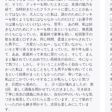
だ、そうだ、クッキーを焼いたときには、友達の協力を
経て、当時好きだったクラスメートに渡したことがあっ
たではないか。大人になった私は、誰かのためにクッキ
ーを焼くような女にはならなかったのだけど（お菓子作
りは量らないといけないから、苦手）、あの時、私は好
きな人のためにクッキーを焼く女というものに、無意識
のうちになっていた。家庭科で家事を習い、松田聖子の
歌を友達と口ずさみ、同じ時間、柔道とかやらされてい
た男子に、「大変だったねー」なんて言いながら、いそ
いそと寄り添う女をやってしまっていた。何十年も経っ
て、ああ、家庭科って本当に罪だったと、そして、まん
まと騙されていたおめでたい高校生の自分に、今になっ
て気づく。しかし、そういうことが恐らく似合っていな
かった私は、そんなことをしても男子が振り向いてくれ
るという効果がまったくなかったのが、幸いであった。
私はどこかでいそいそすることが私らしくないと気づ
き、幻想から覚めた。 と、少々話が逸れましたが、第
1回、楽しく講義を聞かせていただきました。引き続き、
丁寧に先生の講義に向き合い、自分の中のいろいろな気
づきを発見していけたらと思っています。どこで覚めて
いったのかも解き明かそう。次回も楽しみにしていま
す。