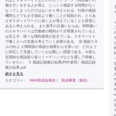
ればとスキマバイトなどのスポックワーク（時間雇いの
働き方）をする人が増え、じっくり相談する時間がなく
なってしまったのではないかと考えられる。行政の相談
機関などでもまず福祉より働くことが奨励され、とりあ
えずスポックワークに就く人が増えていることも背景に
あると考えられる。 また新手の日雇いならぬ、時間雇い
のスキマバイトは労働者の権利が十分尊重されていると
は言えず、様々な権利侵害が起きている。スキマバイト
で働く人への支援を考えていく必要がある。 ④ 相談スキ
ルの向上 人間関係の相談が相変わらず多いが、どのよう
に対応して支援していくかは難しい課題である。今後も
定期的な相談振り返りミーティングなどを通して研修し
ていきたい。 ５.相談記録集計結果(PDF参照）相談記録
集計結果.pdf
続きを見る
カテゴリー：
WAN助成金報告
/
助成事業（報告）
h
h