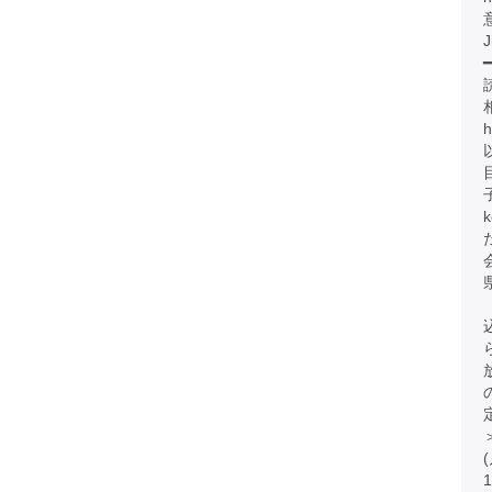
J
━
h