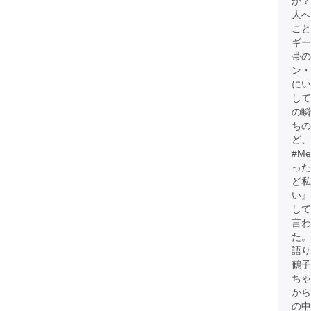
か？
人へ
こと
ギー
帯
ン・
にい
して
の瞬
ちの
ど、
#M
った
ど
い』
して
言わ
た。
語
鶴子
ちゃ
から
の中