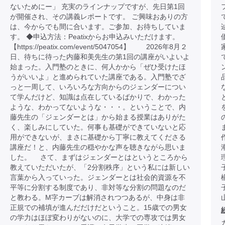
ないためにー」 充実のラインナップですが、先日第1回
が開催され、その講義レポートです。 ご興味おありの方
は、今からでも間に合います。ご参加、お待ちしていま
す。 ◆申込方法：Peatixからお申込みいただけます。
【https://peatix.com/event/5047054】 2026年8月２
日、待ちに待った内藤和美先生の第1回の講座がいよいよ
始まった。入門塾のときに、何人かから「ぜひ受けたほ
うがいいよ」と進められていた講座である。入門塾でざ
っと一周して、いろいろな方向からのジェンダーについ
て学んだけど、知識は点在しているばかりで、わかった
ような、わかってないような・・・。ということで、内
藤先生の「ジェンダーとは」から始まる授業はありがた
く、楽しみにしていた。何事も基礎ができていないと応
用ができないが、まさに基礎から丁寧に教えてくださる
講座だ！と、内藤先生の穏やかな声を聴きながら思いま
した。 さて、まずはジェンダーとはというところから
教えていただいたが、「2分割秩序」という私には新しい
言葉から入っていった。ジェンダーとは社会的資源を不
平等に分割する制度であり、非対等な分割の問題なのだ
と教わる。M字カーブは解消されつつあるが、中身は非
正規での補填が進んだだけだということ。15歳での男女
の学力はほぼ変わりがないのに、大学での専攻では男女