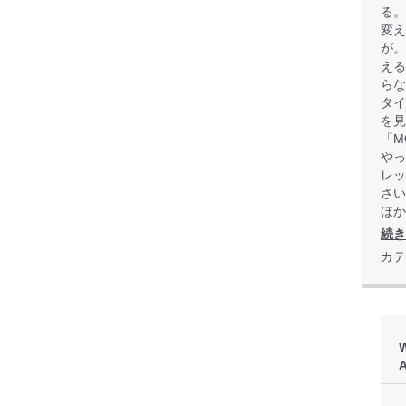
る。
変え
が
える
らな
タイ
を見
「M
やっ
レッ
さい
ほか全
続き
カテ