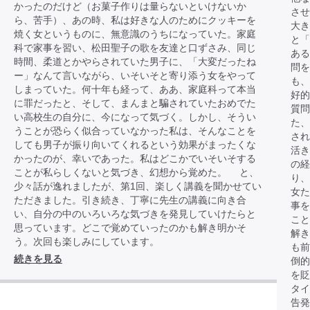
かったのだけど（お菓子作りは量らないといけないか
させ
ら、苦手）、あの時、私は好きな人のためにクッキーを
大き
焼く女というものに、無意識のうちになっていた。家庭
と「
科で家事を習い、松田聖子の歌を友達と口ずさみ、同じ
あ
時間、柔道とかやらされていた男子に、「大変だったね
問を
ー」なんて言いながら、いそいそと寄り添う女をやって
も、
しまっていた。何十年も経って、ああ、家庭科って本当
好
に罪だったと、そして、まんまと騙されていたおめでた
質問
い高校生の自分に、今になって気づく。しかし、そうい
た、
うことが恐らく似合っていなかった私は、そんなことを
され
しても男子が振り向いてくれるという効果がまったくな
活き
かったのが、幸いであった。私はどこかでいそいそする
の経
ことが私らしくないと気づき、幻想から覚めた。 と、
り、
少々話が逸れましたが、第1回、楽しく講義を聞かせてい
女
ただきました。引き続き、丁寧に先生の講義に向き合
事を
い、自分の中のいろいろな気づきを発見していけたらと
こと
思っています。どこで覚めていったのかも解き明かそ
解き
う。次回も楽しみにしています。
も前
続きを見る
倒的
を貶
タイ
告発