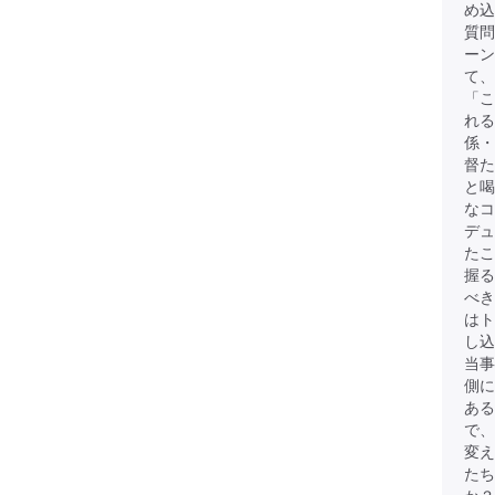
め込
質問
ーン
て、
「こ
れる
係・
督た
と
なコ
デュ
たこ
握る
べき
は
し込
当事
側に
ある
で、
変
たち