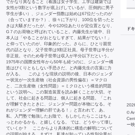
でかなり異なること（看護は女子学生、工学は建築では
女性が3割という数字が底上げしているが、圧倒的に男子
学生が多い）、ジェンダー指数は始めは67位だったのが
（合っていますか？）、徐々に下がり、100位を切ったと
きは大騒ぎだったが、今や120位あたりが定位置となり、
ドキ
G７のお荷物と呼ばれていること。内藤先生が途中、日
本人は「やることがおとなしすぎて、結果がでない！」
と仰っていたのが、印象的だった。さらに、ひとり親世
代の話となり、父子世帯は9割正社員。母子世帯は半分が
非正規。そのため母子世帯は収入が半分以下だという。
1975年の国際女性年から50年も経つのに、ジェンダー構
造はぴくりともしない手恐さだ、と内藤先生の言葉に力
が入る。 このような現状の説明の後、日本のジェンダ
ー状況が一次生産物（社会資源の男性偏在）＝マクロ
と、二次生産物（女性問題）＝ミクロという構造的問題
という説明へ。この製造装置を読み解くことが大切。そ
して、社会に起きる問題は、個人に起きる問題。「これ
が理解できたときに、ジェンダー問題が本物になる。そ
202
れがジェンダー理解の肝である！」と言われて、あ、
© Ar
私、入門塾で勉強したお陰で、もしかしたらここはちょ
Cen
っとわかるかも、と嬉しくなる。 では、どうやって壊し
ー映
ていくか？ ここからより具体的に構造の解明について
の説明が始まる。まずは、私達が知っている性別分業が