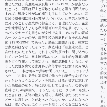
作は
生じたのは、高度経済成長期（1955-1973）が原点だっ
プロ
たという。国民は戸主と家族から成ると謳う旧民法から
年と
すれば、戦後女性が法的権利を手にしていたものの、高
に、
度経済成長期に性別分業がリバイバル。仕事男と家事女
19
に分けることが産業界に都合よく、合理的だった。企業
残っ
は中途半端な人よりも私生活ゼロの男性を雇いたい。そ
たち
のバックヤードを担うのが女性であり、その女性の育成
一人
の一つとなったのが、高等学校の家庭科が女子のみ必修
ー）
化（1970-1994）であったと講義は展開される。戦前に
ーヴ
は家庭科はなかったそうで、家庭科は「新憲法の星」と
導し
言われたのだそうだ。それまで家制度の中に閉じ込めら
多数
れていた女性は、日本国憲法のもと、民主的な家庭の建
歴史
設を行う存在として認定され、高度成長期とともに、そ
本
うした女性を育てる家庭科が高等学校では女子のみ導入
ジェ
された。 私は都立の共学に通っていた。チャットに入
的女
った、「お昼に男子に家庭科で作ったお菓子をあげてい
映画
た」というようなコメントを読み、はるか彼方に忘れて
場す
いた高校生の私を、急に思い出してしまった。なぜか家
ち。
庭科は3，4時間目で、そうだ、そうだ、クッキーを焼い
ル・
たときには、友達の協力を経て、当時好きだったクラス
ち。
メートに渡したことがあったではないか。大人になった
る。
私は、誰かのためにクッキーを焼くような女にはならな
他な