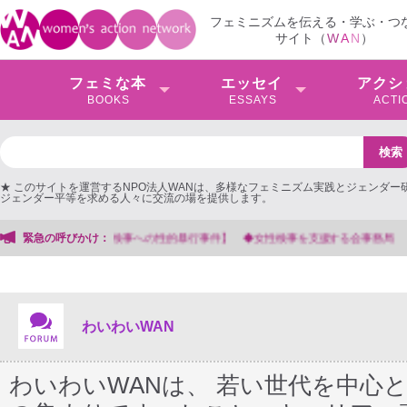
フェミニズムを伝える・学ぶ・つ
サイト（
W
A
N
）
フェミな本
エッセイ
アクシ
BOOKS
ESSAYS
ACTI
★ このサイトを運営するNPO法人WANは、多様なフェミニズム実践とジェンダー
ジェンダー平等を求める人々に交流の場を提供します。
緊急の呼びかけ：
【抗議文】2026年3月13日第6次男
わいわいWAN
わいわいWANは、 若い世代を中心