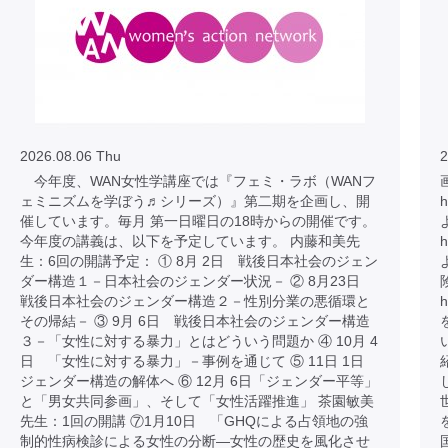
2026.08.06 Thu
2
今年度、WAN女性学講座では『フェミ・ラボ（WANフ
ェミニズムを学ぼう♬シリーズ）』第二期を企画し、開
h
催しています。毎月 第一日曜日の18時からの開催です。
今年度の講義は、以下を予定しています。 内藤和美先
h
生：6回の開講予定： ① 8月 2日 戦後日本社会のジェン
ダー構造１－日本社会のジェンダー状況－ ② 8月23日
戦後日本社会のジェンダー構造２－性別分業の悪循環と
h
その帰結－ ③ 9月 6日 戦後日本社会のジェンダー構造
３－「女性に対する暴力」とはどういう問題か ④ 10月 4
日 「女性に対する暴力」－事例を通じて ⑤ 11日 1日
ジェンダー構造の解体へ ⑥ 12月 6日「ジェンダー平等」
と「男女共同参画」、そして「女性活躍推進」 茶園敏美
先生：1回の開講 ⑦1月10日 「GHQによる占領地の強
制的性病検診による女性の分断―女性の歴史を風化させ