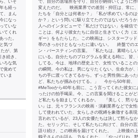
ら、いそ
で、自分の居場所を守り、自分が納得いくように作
年も経っ
変えたのだ。 映画業界での差別・抑圧は、常に
て、まん
たちを「自分とは何者か？」「私が求めているのは
今になっ
か？」という問いに駆り立てたのではないだろうか
っていな
人へのインタビューで「私だけではない」を確信で
いてくれ
ことは、何より彼女たちに自信と生きていく力（エ
あった。
ギー）をもたらした。この映画は、シスターフッド
と気づ
帯のきっかけともなったに違いない。 終盤での
したが、第
ン・バースティンの言葉。 「私たちは、素晴らし
引き続き、
にいる。自分たちのプログラムを変える時に、皆、
いろな気
してる。今は、地球の歴史上で、女性でいることの
で覚めて
の瞬間。今の私は、男になりたくない。生命力が、
ていま
ちの手に渡ってきてるから。ずっと男性側にあった
ど、私たちが掴みかけてる。」 今から50年前、
#MeTooから40年も前に、こう言ってくれた彼女に
ったけの拍手喝采。今、この言葉を聞けることがど
ど私たちを励ましてくれるか。 『美しく、黙り
い』は、元々フランスの映画・演劇業界などで女性
して使われていた、女らしさの呪縛を象徴する表現
言われているが、23人の女優たちは決して黙らな
】
た。セリッグに、そして私たちに向けて、自分の言
語り続け、この映画を届けてくれた。 上映後の
鶴子さんのお話も、力をくれた。 「やっぱりね。