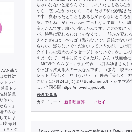
ちゃいけないと思うんです。この人たちも黙らなか
から、黙らなかったから、これだけの変化が起きた
の中、変わったところもあるし変わらないところが
る。でもね、変わったねって言わないで欲しい。誰
変えたんです。誰かが変えたんです。このお姉さん
が。勝手に変わるわけじゃなくて。 誰かが変わ
えるためには、やっぱり黙らないで、居続けないと
らない。黙らないでくださいっていうのが、この映
タイトルの最大のメッセージじゃないですか。この
を見つけて、日本に持ってきた武井さん（映画会社
「MOVIOLA ムヴィオラ」代表 武井みゆきさん）
やっぱり変える人の一人なんです」 （参考：映画
WAN基金
レット「美しく、黙りなさい」） 映画「美しく、
は女性対
さい」は7月24日(金)よりBunkamuraル・シネマ
ットライ
ほか全国公開 https://moviola.jp/sbett/
相談員トレ
性相談員
続きを見る
り添い、
カテゴリー：
新作映画評・エッセイ
たらく」
場のみな
していま
日時 毎月
） （月～金
『We』@フェミックスからのお知らせ /『We』26