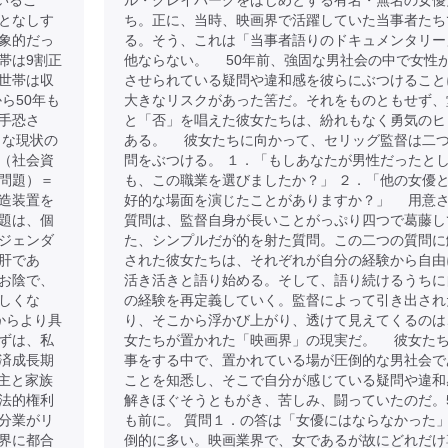
いるこ
ル・クレイバーグをはじめとする有名・無名の女優
となしす
ち。正に、当時、映画界で活躍していた当事者たち
象的だっ
る。そう、これは「当事者語りのドキュメンタリー
帯は9割正
他ならない。 50年前、強固な男社会の中で女性
世帯は収
させられている疑問や違和感を彼らにぶつけること
ら50年も
大きなリスクがあった筈だ。それをものともせず、
手恐さ
と「否」を唱えた彼女たちは、紛れもなく勇気のヒ
うな現状の
ある。 彼女たちに向かって、セリッグ監督は二
（社会資
問をぶつける。 １．「もしあなたが男性だったと
問題）＝
も、この職業を選びましたか？」 ２．「他の女優
造装置を
好的な場面を演じたことがありますか？」 用意
題は、個
質問は、監督自身が長いことがっぷり四つで葛藤し
ジェンダ
た、シンプルだが的を射た質問。この二つの質問に
肝であ
された彼女たちは、それぞれが自分の経験から自由
お陰で、
活き活きと語り始める。そして、語り続けるうちに
しくな
の経験を再定義していく。監督によって引き出され
からより具
り、そこから浮かび上がり、透けて見えてくるのは
ずは、私
女たちが置かれた「映画界」の現実だ。 彼女た
済成長期
事をする中で、置かれている場が圧倒的な男社会で
戸主と家族
ことを知悉し、そこで自分が感じている疑問や違和
法的権利
解きほぐそうともがき、苦しみ、闘っていたのだ。
分業がリ
も前に。 質問１．の答は「女優にはならなかった
界に都合
倒的に多い。映画業界で、女であるが故にどれだけ