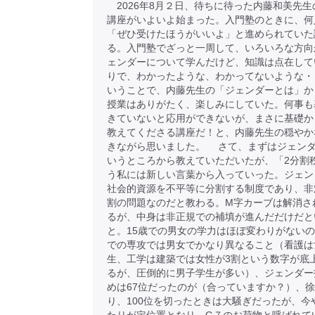
2026年8月２日、待ちに待った内藤和美先生
講座がいよいよ始まった。入門塾のときに、何
「ぜひ受けたほうがいいよ」と進められていた
る。入門塾でざっと一周して、いろいろな方向
ェンダーについて学んだけど、知識は点在して
りで、わかったような、わかってないような・
いうことで、内藤先生の「ジェンダーとは」か
授業はありがたく、楽しみにしていた。何事も
きていないと応用ができないが、まさに基礎か
教えてくださる講座だ！と、内藤先生の穏やか
きながら思いました。 さて、まずはジェン
いうところから教えていただいたが、「2分割
う私には新しい言葉から入っていった。ジェン
社会的資源を不平等に分割する制度であり、非
割の問題なのだと教わる。M字カーブは解消さ
るが、中身は非正規での補填が進んだだけだと
と。15歳での男女の学力はほぼ変わりがない
での専攻では男女でかなり異なること（看護は
生、工学は建築では女性が3割という数字が底
るが、圧倒的に男子学生が多い）、ジェンダー
めは67位だったのが（合っていますか？）、
り、100位を切ったときは大騒ぎだったが、今や