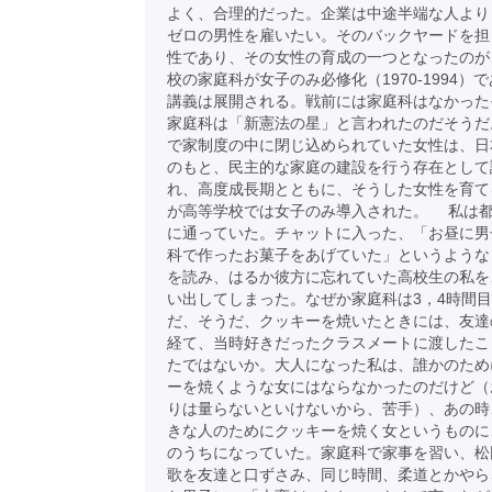
よく、合理的だった。企業は中途半端な人より
ゼロの男性を雇いたい。そのバックヤードを担
性であり、その女性の育成の一つとなったのが
校の家庭科が女子のみ必修化（1970-1994）
講義は展開される。戦前には家庭科はなかった
家庭科は「新憲法の星」と言われたのだそうだ
で家制度の中に閉じ込められていた女性は、日
のもと、民主的な家庭の建設を行う存在として
れ、高度成長期とともに、そうした女性を育て
が高等学校では女子のみ導入された。 私は
に通っていた。チャットに入った、「お昼に男
科で作ったお菓子をあげていた」というような
を読み、はるか彼方に忘れていた高校生の私を
い出してしまった。なぜか家庭科は3，4時間
だ、そうだ、クッキーを焼いたときには、友達
経て、当時好きだったクラスメートに渡したこ
たではないか。大人になった私は、誰かのため
ーを焼くような女にはならなかったのだけど（
りは量らないといけないから、苦手）、あの時
きな人のためにクッキーを焼く女というものに
のうちになっていた。家庭科で家事を習い、松
歌を友達と口ずさみ、同じ時間、柔道とかやら