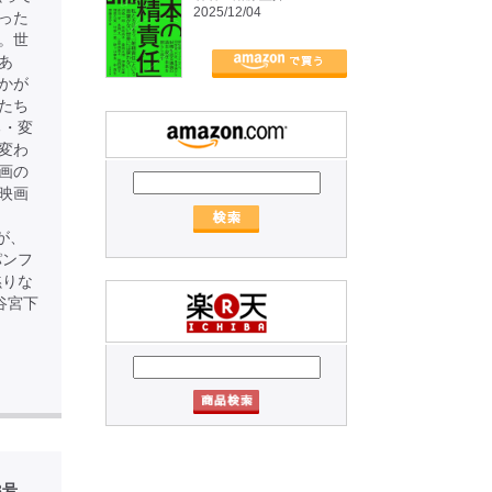
2025/12/04
った
。世
あ
かが
たち
る・変
変わ
画の
映画
が、
パンフ
黙りな
渋谷宮下
3号