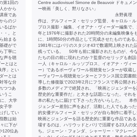
の第1回の
Centre audiovisuel Simone de Beauvoir ドキュ
人かから
ー映画「美しく、黙りなさい」
講座であ
永野眞理 
からのジ
作は、デルフィーヌ・セリッグ監督、キャロル・ル
いるばか
プロス撮影・編集、イオアナ・ヴィーダー編集で、1
・・。と
年と1976年に撮影された20時間分の未編集映像を
ら始まる
に、1時間50分の作品として完成させたものである
基礎がで
1981年にはパリのスタジオ43で数週間上映された
ら丁寧に
残っている。 50年も前に撮影されたものが、今
な声を聴
たちの目の前に現れたのか？監督のセリッグも創設
ダーとはと
一人（キャロル・ルッソプロス、イオアナ・ヴィー
秩序」とい
ー）であるボーヴォワール視聴覚センターが収蔵し
ダーとは
ーヴォワール視聴覚センターとフランス国立図書館
対等な分
導した修復版で2023年2月にフランスで再公開され
れつつあ
多数のメディアで絶賛され、「映画とジェンダーを
いうこ
歴史的な重要作だ」と大きな話題になった。それを
のに、大学
本の私たちに届けて下さった方がいらした。 本
女子学
ジェンダー差別に声をあげ、活動した人でもあった
上げしてい
的女優デルフィーヌ・セリッグが自ら制作に着手し
指数は始
映画とジェンダーを語る歴史的に重要な作品である
徐々に下が
場するのは、ハリウッドとパリで活躍する23人の
120位あ
ち。ジェーン・フォンダ、シャーリー・マクレーン