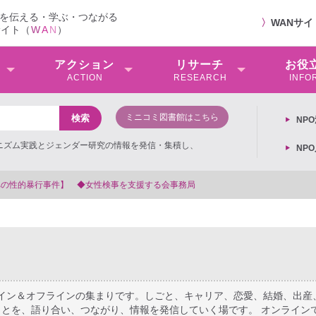
を伝える・学ぶ・つながる
〉
WANサ
サイト（
W
A
N
）
アクション
リサーチ
お役
ACTION
RESEARCH
INFO
ミニコミ図書館はこちら
NP
ミニズム実践とジェンダー研究の情報を発信・集積し、
NP
【抗議文】2026年3月13日第6次男女共同参画基本計画の閣
ライン＆オフラインの集まりです。しごと、キャリア、恋愛、結婚、出産
とを、語り合い、つながり、情報を発信していく場です。 オンライン