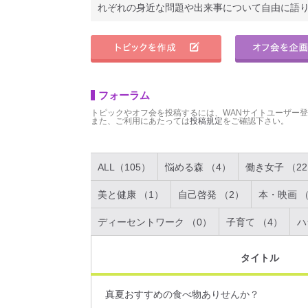
れぞれの身近な問題や出来事について自由に語
フォーラム
トピックやオフ会を投稿するには、WANサイトユーザー
また、ご利用にあたっては
投稿規定
をご確認下さい。
ALL（105）
悩める森 （4）
働き女子 （2
美と健康 （1）
自己啓発 （2）
本・映画 （
ディーセントワーク （0）
子育て （4）
ハ
タイトル
真夏おすすめの食べ物ありせんか？