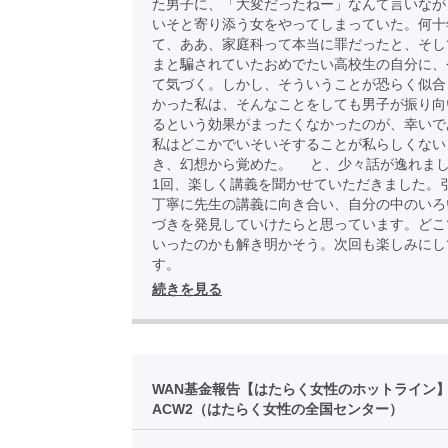
た男子に、「大変だったねー」なんて言いなが
いそと寄り添う女をやってしまっていた。何十
て、ああ、家庭科って本当に罪だったと、そし
まと騙されていたおめでたい高校生の自分に、
て気づく。しかし、そういうことが恐らく似合
かった私は、そんなことをしても男子が振り向
るという効果がまったくなかったのが、幸いで
私はどこかでいそいそすることが私らしくない
き、幻想から覚めた。 と、少々話が逸れま
1回、楽しく講義を聞かせていただきました。
丁寧に先生の講義に向き合い、自分の中のいろ
づきを発見していけたらと思っています。どこ
いったのかも解き明かそう。次回も楽しみにし
す。
続きを見る
WAN基金報告【はたらく女性のホットライン
ACW2（はたらく女性の全国センター）