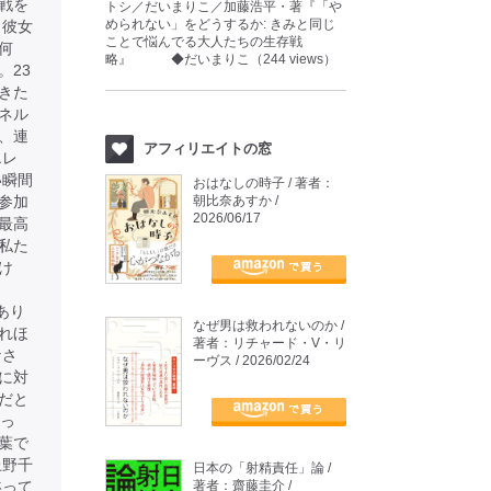
戦を
トシ／だいまりこ／加藤浩平・著『「や
められない」をどうするか: きみと同じ
、彼女
ことで悩んでる大人たちの生存戦
何
略』 ◆だいまりこ（244 views）
。23
きた
ネル
、連
アフィリエイトの窓
エレ
い瞬間
おはなしの時子 / 著者：
参加
朝比奈あすか /
2026/06/17
最高
私た
け
あり
なぜ男は救われないのか /
れほ
著者：リチャード・V・リ
なさ
ーヴス / 2026/02/24
に対
だと
かっ
葉で
上野千
日本の「射精責任」論 /
黙って
著者：齋藤圭介 /