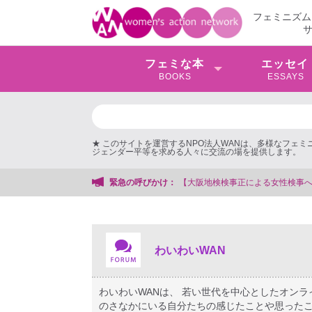
フェミニズム
フェミな本
エッセイ
BOOKS
ESSAYS
★ このサイトを運営するNPO法人WANは、多様なフェ
ジェンダー平等を求める人々に交流の場を提供します。
援する会事務局
緊急の呼びかけ：
わいわいWAN
わいわいWANは、 若い世代を中心としたオン
のさなかにいる自分たちの感じたことや思ったこ