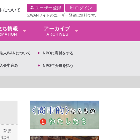
ユーザー登録
ログイン
イトについて
※WANサイトのユーザー登録は無料です。
⽴ち情報
アーカイブ
RMATION
ARCHIVES
O法⼈WANについて
NPOに寄付をする
O入会申込み
NPO年会費を払う
議決定への抗議文 ◆女性差別撤廃条約実現アクション 亀永能布子
、育児
ではそ