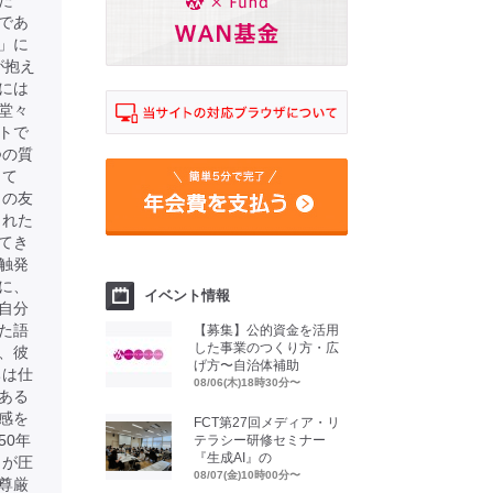
た
であ
」に
が抱え
には
堂々
トで
つの質
して
との友
された
てき
触発
に、
イベント情報
自分
た語
【募集】公的資金を活用
した事業のつくり方・広
、彼
げ方〜自治体補助
ちは仕
08/06(木)18時30分〜
ある
感を
FCT第27回メディア・リ
50年
テラシー研修セミナー
『生成AI』の
」が圧
08/07(金)10時00分〜
尊厳