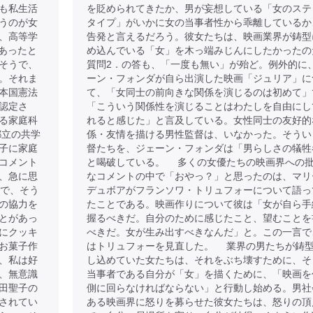
も私生活
を貶められてきたか、男が妄想している「女のステ
うのが女
タイプ」がいかに女の当事者性から乖離しているか
、高等学
告発と言えるだろう。彼女たちは、映画業界が鋳型
であったと
め込んでいる「女」を木っ端みじんにしたかったの
そうで、
質問2．の答も、「一度も無い」が殆ど。例外的に
。それま
ーン・フォンダが自ら出演した映画「ジュリア」に
本国憲法
て、「女同士の前向きな関係を演じるのは初めて」
認定さ
「こういう関係性を演じることはわたしを自由にし
る家庭科
れると感じた」と言及している。女性同士の友好的
都立の共学
係・友情を描ける男性監督は、いなかった。そうい
子に家庭
督たちを、ジェーン・フォンダは「男らしさの犠牲
コメント
と喝破している。 多くの女優たちの映画界への
、急に思
なコメントの中で「おやっ？」と思ったのは、マリ
目で、そう
デュボアがフランソワ・トリュフォーについて語っ
の協力を
たことである。映画作りについて彼は「女が自ら手
とがあっ
握るべきだ。自分のために感じたこと、望むことを
にクッキ
べきだ。女が生み出すべきなんだ」と。この一言で
お菓子作
はトリュフォーを見直した。 業界の男たちが鋳
、私は好
し込めていた女たちは、それをぶち壊すために、そ
、無意識
当事者である自分が「女」を描くために、「映画を
田聖子の
側に回らなければならない」と行動し始める。男社
されてい
ある映画界に怒りを募らせた彼女たちは、怒りの頂