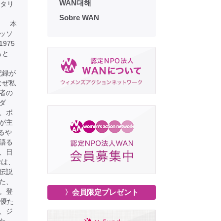
WAN대해
メンタリ
Sobre WAN
本
ッソ
975
もと
。
記録が
なぜ私
者の
ダ
、ボ
が主
るや
語る
、日
作は、
伝説
た、
。登
〉会員限定プレゼント
女優た
、ジ