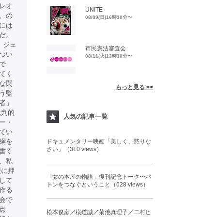
レオ
UNITE
、の
08/09(日)16時30分〜
には
だ。
、ジェ
市民憲法審査会
つい
08/11(火)13時30分〜
で
てく
な関
もっと見る >>
う監
者」
批判的
人気の記事一覧
ー・
てい
綱を
ドキュメンタリー映画「美しく、黙りな
さい」（310 views）
書く
、私
型に押
「女の本屋の物語」復刊記念トーク〜バ
して
トンをつなぐということ（628 views）
作る
会で
点
松本俊彦／横道誠／菊池真理子／二村ヒ