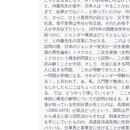
たりが定位置となり、G７のお荷物と呼ばれて
と。内藤先生が途中、日本人は「やることがお
ぎて、結果がでない！」と仰っていたのが、印
た。さらに、ひとり親世代の話となり、父子世
社員。母子世帯は半分が非正規。そのため母子
入が半分以下だという。1975年の国際女性年か
経つのに、ジェンダー構造はぴくりともしない
だ、と内藤先生の言葉に力が入る。 このよ
説明の後、日本のジェンダー状況が一次生産物
源の男性偏在）＝マクロと、二次生産物（女性
ミクロという構造的問題という説明へ。この製
読み解くことが大切。そして、社会に起きる問
人に起きる問題。「これが理解できたときに、
ー問題が本物になる。それがジェンダー理解の
る！」と言われて、あ、私、入門塾で勉強した
もしかしたらここはちょっとわかるかも、と嬉
る。 では、どうやって壊していくか？ ここ
体的に構造の解明についての説明が始まる。ま
達が知っている性別分業が生じたのは、高度経
（1955-1973）が原点だったという。国民は
から成ると謳う旧民法からすれば、戦後女性が
を手にしていたものの、高度経済成長期に性別
バイバル。仕事男と家事女に分けることが産業